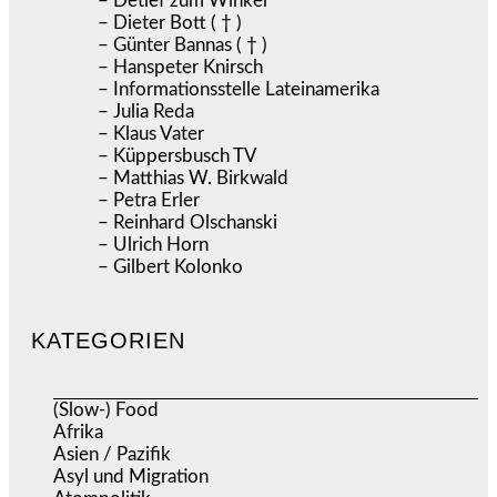
– Detlef zum Winkel
– Dieter Bott ( † )
– Günter Bannas ( † )
– Hanspeter Knirsch
– Informationsstelle Lateinamerika
– Julia Reda
– Klaus Vater
– Küppersbusch TV
– Matthias W. Birkwald
– Petra Erler
– Reinhard Olschanski
– Ulrich Horn
– Gilbert Kolonko
KATEGORIEN
(Slow-) Food
(57)
Afrika
(508)
Asien / Pazifik
(634)
Asyl und Migration
(296)