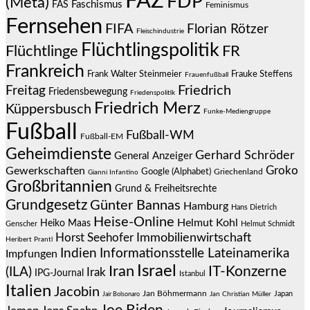
FAZ
FDP
(Meta)
Faschismus
FAS
Feminismus
Fernsehen
FIFA
Florian Rötzer
Fleischindustrie
Flüchtlingspolitik
Flüchtlinge
FR
Frankreich
Frauke Steffens
Frank Walter Steinmeier
Frauenfußball
Friedrich
Freitag
Friedensbewegung
Friedenspolitik
Friedrich Merz
Küppersbusch
Funke-Mediengruppe
Fußball
Fußball-WM
Fußball-EM
Geheimdienste
Gerhard Schröder
General Anzeiger
Groko
Gewerkschaften
Google (Alphabet)
Griechenland
Gianni Infantino
Großbritannien
Grund & Freiheitsrechte
Grundgesetz
Günter Bannas
Hamburg
Hans Dietrich
Heise-Online
Helmut Kohl
Heiko Maas
Genscher
Helmut Schmidt
Immobilienwirtschaft
Horst Seehofer
Heribert Prantl
Indien
Informationsstelle Lateinamerika
Impfungen
Israel
Iran
IT-Konzerne
(ILA)
Irak
IPG-Journal
Istanbul
Italien
Jacobin
Jan Böhmermann
Japan
Jair Bolsonaro
Jan Christian Müller