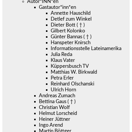
Autor*INN*en
Gastautor*inn*en
Annette Hauschild
Detlef zum Winkel
Dieter Bott ( † )
Gilbert Kolonko
Günter Bannas ( † )
Hanspeter Knirsch
Informationsstelle Lateinamerika
Julia Reda
Klaus Vater
Küppersbusch TV
Matthias W. Birkwald
Petra Erler
Reinhard Olschanski
Ulrich Horn
Andreas Zumach
Bettina Gaus ( † )
Christian Wolf
Helmut Lorscheid
Heiner Jüttner
Ingo Arend
Martin Böttger