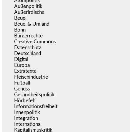
Atompolitik
(1)
Außenpolitik
(1.721)
Außerirdische
(39)
Beuel
(525)
Beuel & Umland
(2.458)
Bonn
(637)
Bürgerrechte
(1.676)
Creative Commons
(467)
Datenschutz
(380)
Deutschland
(5.054)
Digital
(1.982)
Europa
(3.275)
Extratexte
(201)
Fleischindustrie
(50)
Fußball
(1.518)
Genuss
(1.206)
Gesundheitspolitik
(853)
Hörbefehl
(166)
Informationsfreiheit
(17)
Innenpolitik
(1.925)
Integration
(445)
International
(5.497)
Kapitalismuskritik
(254)