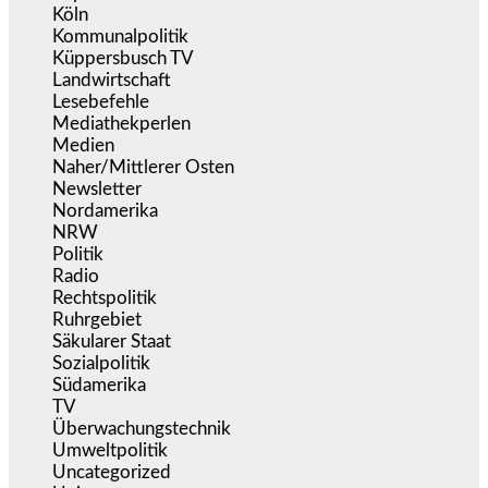
Köln
(339)
Kommunalpolitik
(255)
Küppersbusch TV
(153)
Landwirtschaft
(217)
Lesebefehle
(2.605)
Mediathekperlen
(536)
Medien
(5.359)
Naher/Mittlerer Osten
(828)
Newsletter
(1.068)
Nordamerika
(1.141)
NRW
(977)
Politik
(9.191)
Radio
(486)
Rechtspolitik
(536)
Ruhrgebiet
(392)
Säkularer Staat
(70)
Sozialpolitik
(1.236)
Südamerika
(471)
TV
(1.716)
Überwachungstechnik
(546)
Umweltpolitik
(641)
Uncategorized
(144)