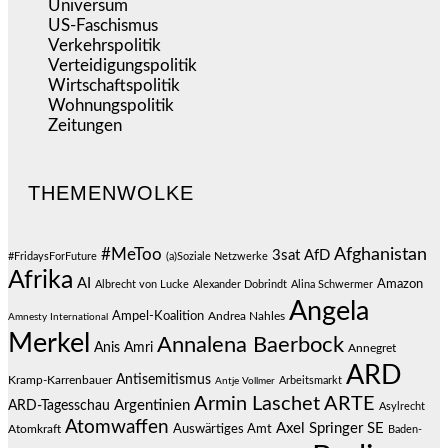
Universum
(39)
US-Faschismus
(344)
Verkehrspolitik
(539)
Verteidigungspolitik
(683)
Wirtschaftspolitik
(1.121)
Wohnungspolitik
(112)
Zeitungen
(526)
THEMENWOLKE
#MeToo
Afghanistan
3sat
AfD
#FridaysForFuture
(a)Soziale Netzwerke
Afrika
AI
Amazon
Albrecht von Lucke
Alexander Dobrindt
Alina Schwermer
Angela
Ampel-Koalition
Andrea Nahles
Amnesty International
Merkel
Annalena Baerbock
Anis Amri
Annegret
ARD
Antisemitismus
Kramp-Karrenbauer
Arbeitsmarkt
Antje Vollmer
Armin Laschet
ARTE
Argentinien
ARD-Tagesschau
Asylrecht
Atomwaffen
Axel Springer SE
Auswärtiges Amt
Atomkraft
Baden-