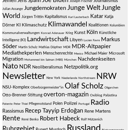
Joe Biden
Jemen
Jens Spahn
Journalismus
Joseph Fischer
Junge Welt
Jungle
Jungdemokraten
Julian Assange
World
Katar
Jürgen Trittin
Kapitalismus
Katja
Karl Lauterbach
Klimawandel
KI
Klimaschutz
Dörner
Koalitionen
Kolumbien
Köln
Kunst
Künstliche
Kommunalverwaltungen
Krieg
Konrad Adenauer
Landwirtschaft
Markus
Libyen
Intelligenz (KI)
Lucien Favre
Söder
MDR-Altpapier
Martin Schulz
Mathias Döpfner
MDR
Mediathekperlen
Menschenrechte
Michael Maier
Microsoft
Mexico
Migration
Nachdenkseiten
Mohammed bin Salman (MBS)
München
Nato
NDR
Netzpolitik.org
Neoliberalismus
Newsletter
NRW
New York
Niederlande
Northstream
Olaf Scholz
NSU-Komplex
Oberbürgermeister*in
Oligarchen
overton-magazin
Otto-Brenner-Stiftung
Oxiblog
Palästina
Radio
Polizei
Polen
Pflegenotstand
Patente
Peter Thiel
Portugal
Recep Tayyip Erdoğan
Rassismus
Rene Martens
Rente
Robert Habeck
René Benko
Rolf Mützenich
Russland
Ruhrgebiet
Rupert Murdoch