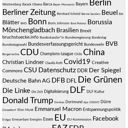
Berlin
Bayern
Barca
Württemberg
Barack Obama
Bayer-Monsanto
Berliner Zeitung
Beuel
Bernhard Schmid
Bernie Sanders
Bild
Bonn
Borussia
Blätter
Boris Johnson
BND
Boris Pistorius
Mönchengladbach
Brasilien
Brexit
bruchstuecke.info
Bundesregierung
Bundestag
Bundeskanzler*in
BVB
Bundesverfassungsgericht
Bundeswehr
Bundestagswahl
CDU
China
Champions-League
Chile
Bürgerrechte
Covid19
Christian Lindner
Creative
Claudia Roth
CSU
Datenschutz
Der Spiegel
DDR
Commons
Die Grünen
DFB
Deutsche Bahn AG
DFL
DLF
Die Linke
Digitalisierung
DLF Kultur
Die Zeit
Donald Trump
Dürre
Dortmund
Donbas
dpa
DSGVO
Emmanuel Macron
Entspannungspolitik
Elon Musk
Düsseldorf
EU
Facebook
Essen
EU-Kommission
Erneuerbare Energien
Erdgas