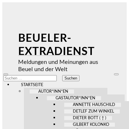
BEUELER-
EXTRADIENST
Meldungen und Meinungen aus
Beuel und der Welt
Mobile-
Suchfel
Suchen
Menü
ein-/au
nach:
ein-/ausblenden
STARTSEITE
AUTOR*INN*EN
GASTAUTOR*INN*EN
ANNETTE HAUSCHILD
DETLEF ZUM WINKEL
DIETER BOTT ( † )
GILBERT KOLONKO