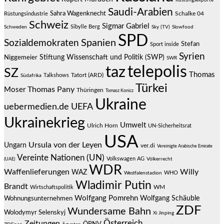
Rüstungsexporte
Saudi-Arabien
Sahra Wagenknecht
Schalke 04
Rüstungsindustrie
Schweiz
Sigmar Gabriel
Sibylle Berg
Schweden
Sky (TV)
Slowfood
SPD
Spanien
Sozialdemokraten
Stefan
Sport inside
Syrien
Stiftung Wissenschaft und Politik (SWP)
Niggemeier
SWR
telepolis
taz
SZ
Thomas
Talkshows
Tatort (ARD)
Südafrika
Türkei
Thomas Pany
Moser
Thüringen
Tomasz Konicz
Ukraine
uebermedien.de
UEFA
Ukrainekrieg
Umwelt
Ulrich Horn
UN-Sicherheitsrat
USA
Ursula von der Leyen
Ungarn
ver.di
Vereinigte Arabische Emirate
Vereinte Nationen (UN)
Volkswagen AG
(UAE)
Völkerrecht
WDR
Waffenlieferungen
Willy
WAZ
WHO
Westfalenstadion
Wladimir Putin
Brandt
Wirtschaftspolitik
WM
Wolfgang Pomrehn
Wolfgang Schäuble
Wohnungsunternehmen
ZDF
Wundersame Bahn
Wolodymyr Selenskyj
Xi Jinping
Österreich
Zeitungen