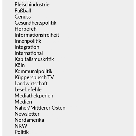
Fleischindustrie
(50)
Fußball
(1.518)
Genuss
(1.206)
Gesundheitspolitik
(854)
Hörbefehl
(166)
Informationsfreiheit
(17)
Innenpolitik
(1.926)
Integration
(446)
International
(5.498)
Kapitalismuskritik
(255)
Köln
(340)
Kommunalpolitik
(256)
Küppersbusch TV
(153)
Landwirtschaft
(217)
Lesebefehle
(2.606)
Mediathekperlen
(536)
Medien
(5.361)
Naher/Mittlerer Osten
(828)
Newsletter
(1.068)
Nordamerika
(1.142)
NRW
(978)
Politik
(9.193)