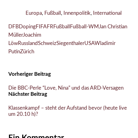
Europa
,
Fußball
,
Innenpolitik
,
International
DFB
Doping
FIFA
FR
Fußball
Fußball-WM
Jan Christian
Müller
Joachim
Löw
Russland
Schweiz
Siegenthaler
USA
Wladimir
Putin
Zürich
Vorheriger Beitrag
Die BBC-Perle “Love, Nina” und das ARD-Versagen
Nächster Beitrag
Klassenkampf – steht der Aufstand bevor (heute live
um 20.10 h)?