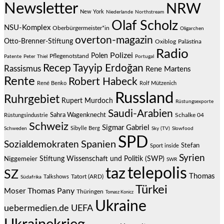
Newsletter
NRW
New York
Niederlande
Northstream
Olaf Scholz
NSU-Komplex
Oberbürgermeister*in
Oligarchen
overton-magazin
Otto-Brenner-Stiftung
Oxiblog
Palästina
Radio
Polizei
Polen
Pflegenotstand
Patente
Peter Thiel
Portugal
Recep Tayyip Erdoğan
Rassismus
Rene Martens
Rente
Robert Habeck
René Benko
Rolf Mützenich
Russland
Ruhrgebiet
Rupert Murdoch
Rüstungsexporte
Saudi-Arabien
Sahra Wagenknecht
Schalke 04
Rüstungsindustrie
Schweiz
Sigmar Gabriel
Sibylle Berg
Schweden
Sky (TV)
Slowfood
SPD
Spanien
Sozialdemokraten
Stefan
Sport inside
Syrien
Stiftung Wissenschaft und Politik (SWP)
Niggemeier
SWR
telepolis
taz
SZ
Thomas
Talkshows
Tatort (ARD)
Südafrika
Türkei
Thomas Pany
Moser
Thüringen
Tomasz Konicz
Ukraine
uebermedien.de
UEFA