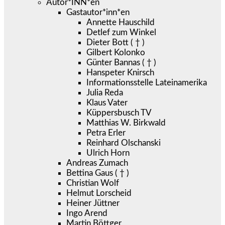
Autor*INN*en
Gastautor*inn*en
Annette Hauschild
Detlef zum Winkel
Dieter Bott ( † )
Gilbert Kolonko
Günter Bannas ( † )
Hanspeter Knirsch
Informationsstelle Lateinamerika
Julia Reda
Klaus Vater
Küppersbusch TV
Matthias W. Birkwald
Petra Erler
Reinhard Olschanski
Ulrich Horn
Andreas Zumach
Bettina Gaus ( † )
Christian Wolf
Helmut Lorscheid
Heiner Jüttner
Ingo Arend
Martin Böttger