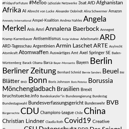
#MeToo
Afghanistan
3sat
AfD
#FridaysForFuture
(a)Soziale Netzwerke
Afrika
AI
Amazon
Albrecht von Lucke
Alexander Dobrindt
Alina Schwermer
Angela
Ampel-Koalition
Andrea Nahles
Amnesty International
Merkel
Annalena Baerbock
Anis Amri
Annegret
ARD
Antisemitismus
Kramp-Karrenbauer
Arbeitsmarkt
Antje Vollmer
Armin Laschet
ARTE
Argentinien
ARD-Tagesschau
Asylrecht
Atomwaffen
Axel Springer SE
Auswärtiges Amt
Atomkraft
Baden-
Berlin
Bayern
Barca
Württemberg
Barack Obama
Bayer-Monsanto
Berliner Zeitung
Beuel
Bernhard Schmid
Bernie Sanders
Bild
Bonn
Borussia
Blätter
Boris Johnson
BND
Boris Pistorius
Mönchengladbach
Brasilien
Brexit
bruchstuecke.info
Bundesregierung
Bundestag
Bundeskanzler*in
BVB
Bundesverfassungsgericht
Bundeswehr
Bundestagswahl
CDU
China
Champions-League
Chile
Bürgerrechte
Covid19
Christian Lindner
Creative
Claudia Roth