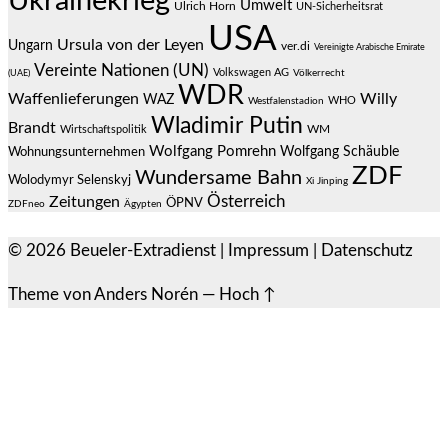
Ukrainekrieg
Umwelt
Ulrich Horn
UN-Sicherheitsrat
USA
Ursula von der Leyen
Ungarn
ver.di
Vereinigte Arabische Emirate
Vereinte Nationen (UN)
Volkswagen AG
(UAE)
Völkerrecht
WDR
Waffenlieferungen
Willy
WAZ
WHO
Westfalenstadion
Wladimir Putin
Brandt
Wirtschaftspolitik
WM
Wolfgang Pomrehn
Wolfgang Schäuble
Wohnungsunternehmen
ZDF
Wundersame Bahn
Wolodymyr Selenskyj
Xi Jinping
Österreich
Zeitungen
ÖPNV
ZDFneo
Ägypten
© 2026
Beueler-Extradienst
|
Impressum
|
Datenschutz
Theme von
Anders Norén
—
Hoch ↑