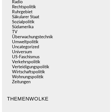
Radio
(487)
Rechtspolitik
(537)
Ruhrgebiet
(392)
Säkularer Staat
(70)
Sozialpolitik
(1.238)
Südamerika
(471)
TV
(1.717)
Überwachungstechnik
(546)
Umweltpolitik
(643)
Uncategorized
(144)
Universum
(39)
US-Faschismus
(345)
Verkehrspolitik
(540)
Verteidigungspolitik
(684)
Wirtschaftspolitik
(1.123)
Wohnungspolitik
(112)
Zeitungen
(528)
THEMENWOLKE