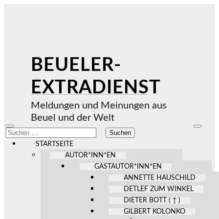
BEUELER-
EXTRADIENST
Meldungen und Meinungen aus
Beuel und der Welt
Mobile-
Suchfel
Suchen
Menü
ein-/au
nach:
ein-/ausblenden
STARTSEITE
AUTOR*INN*EN
GASTAUTOR*INN*EN
ANNETTE HAUSCHILD
DETLEF ZUM WINKEL
DIETER BOTT ( † )
GILBERT KOLONKO