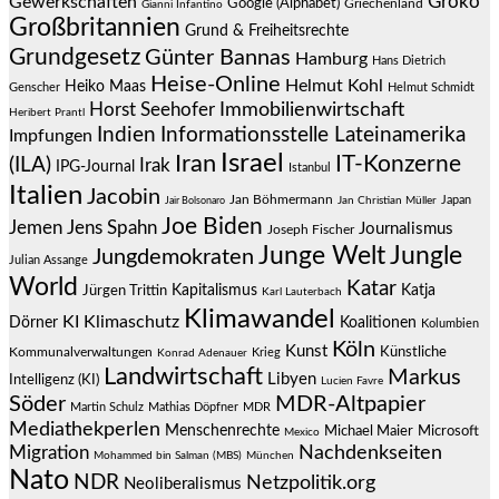
Groko
Gewerkschaften
Google (Alphabet)
Griechenland
Gianni Infantino
Großbritannien
Grund & Freiheitsrechte
Grundgesetz
Günter Bannas
Hamburg
Hans Dietrich
Heise-Online
Helmut Kohl
Heiko Maas
Genscher
Helmut Schmidt
Immobilienwirtschaft
Horst Seehofer
Heribert Prantl
Indien
Informationsstelle Lateinamerika
Impfungen
Israel
Iran
IT-Konzerne
(ILA)
Irak
IPG-Journal
Istanbul
Italien
Jacobin
Jan Böhmermann
Japan
Jair Bolsonaro
Jan Christian Müller
Joe Biden
Jemen
Jens Spahn
Journalismus
Joseph Fischer
Junge Welt
Jungle
Jungdemokraten
Julian Assange
World
Katar
Jürgen Trittin
Kapitalismus
Katja
Karl Lauterbach
Klimawandel
KI
Klimaschutz
Dörner
Koalitionen
Kolumbien
Köln
Kunst
Künstliche
Kommunalverwaltungen
Krieg
Konrad Adenauer
Landwirtschaft
Markus
Libyen
Intelligenz (KI)
Lucien Favre
Söder
MDR-Altpapier
Martin Schulz
Mathias Döpfner
MDR
Mediathekperlen
Menschenrechte
Michael Maier
Microsoft
Mexico
Migration
Nachdenkseiten
Mohammed bin Salman (MBS)
München
Nato
NDR
Netzpolitik.org
Neoliberalismus