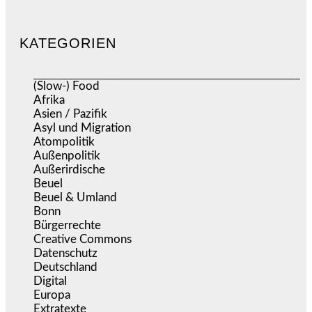
KATEGORIEN
(Slow-) Food
(57)
Afrika
(508)
Asien / Pazifik
(634)
Asyl und Migration
(297)
Atompolitik
(2)
Außenpolitik
(1.721)
Außerirdische
(39)
Beuel
(526)
Beuel & Umland
(2.460)
Bonn
(639)
Bürgerrechte
(1.678)
Creative Commons
(467)
Datenschutz
(380)
Deutschland
(5.056)
Digital
(1.983)
Europa
(3.277)
Extratexte
(201)