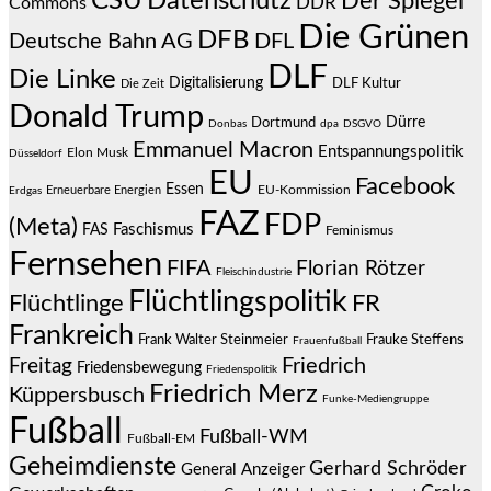
CSU
Datenschutz
Der Spiegel
DDR
Commons
Die Grünen
DFB
Deutsche Bahn AG
DFL
DLF
Die Linke
Digitalisierung
DLF Kultur
Die Zeit
Donald Trump
Dürre
Dortmund
Donbas
dpa
DSGVO
Emmanuel Macron
Entspannungspolitik
Elon Musk
Düsseldorf
EU
Facebook
Essen
EU-Kommission
Erneuerbare Energien
Erdgas
FAZ
FDP
(Meta)
Faschismus
FAS
Feminismus
Fernsehen
FIFA
Florian Rötzer
Fleischindustrie
Flüchtlingspolitik
Flüchtlinge
FR
Frankreich
Frauke Steffens
Frank Walter Steinmeier
Frauenfußball
Friedrich
Freitag
Friedensbewegung
Friedenspolitik
Friedrich Merz
Küppersbusch
Funke-Mediengruppe
Fußball
Fußball-WM
Fußball-EM
Geheimdienste
Gerhard Schröder
General Anzeiger