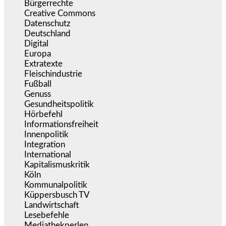
Bürgerrechte
(1.679)
Creative Commons
(468)
Datenschutz
(381)
Deutschland
(5.057)
Digital
(1.984)
Europa
(3.278)
Extratexte
(201)
Fleischindustrie
(50)
Fußball
(1.518)
Genuss
(1.206)
Gesundheitspolitik
(855)
Hörbefehl
(166)
Informationsfreiheit
(18)
Innenpolitik
(1.927)
Integration
(446)
International
(5.499)
Kapitalismuskritik
(255)
Köln
(340)
Kommunalpolitik
(256)
Küppersbusch TV
(153)
Landwirtschaft
(217)
Lesebefehle
(2.606)
Mediathekperlen
(536)