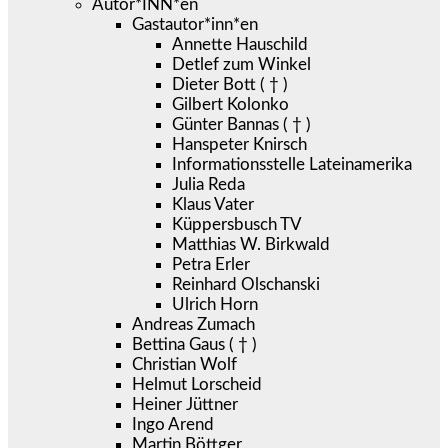
Autor*INN*en
Gastautor*inn*en
Annette Hauschild
Detlef zum Winkel
Dieter Bott ( † )
Gilbert Kolonko
Günter Bannas ( † )
Hanspeter Knirsch
Informationsstelle Lateinamerika
Julia Reda
Klaus Vater
Küppersbusch TV
Matthias W. Birkwald
Petra Erler
Reinhard Olschanski
Ulrich Horn
Andreas Zumach
Bettina Gaus ( † )
Christian Wolf
Helmut Lorscheid
Heiner Jüttner
Ingo Arend
Martin Böttger