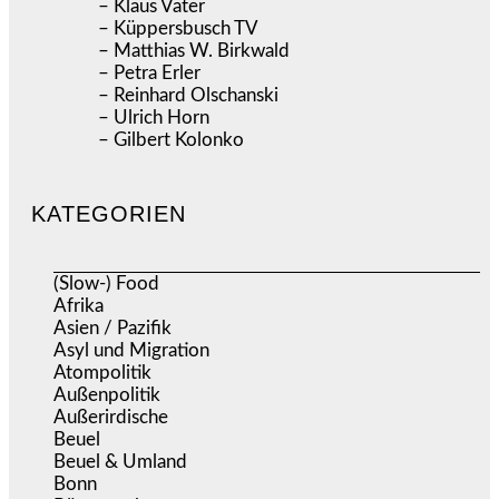
– Klaus Vater
– Küppersbusch TV
– Matthias W. Birkwald
– Petra Erler
– Reinhard Olschanski
– Ulrich Horn
– Gilbert Kolonko
KATEGORIEN
(Slow-) Food
(57)
Afrika
(508)
Asien / Pazifik
(634)
Asyl und Migration
(297)
Atompolitik
(2)
Außenpolitik
(1.722)
Außerirdische
(39)
Beuel
(526)
Beuel & Umland
(2.460)
Bonn
(639)