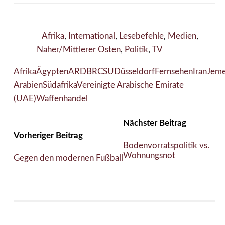
Afrika
,
International
,
Lesebefehle
,
Medien
,
Naher/Mittlerer Osten
,
Politik
,
TV
Afrika
Ägypten
ARD
BR
CSU
Düsseldorf
Fernsehen
Iran
Jem
Arabien
Südafrika
Vereinigte Arabische Emirate
(UAE)
Waffenhandel
Nächster Beitrag
Vorheriger Beitrag
Bodenvorratspolitik vs.
Wohnungsnot
Gegen den modernen Fußball