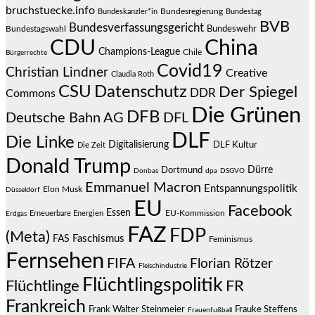
bruchstuecke.info
Bundesregierung
Bundestag
Bundeskanzler*in
BVB
Bundesverfassungsgericht
Bundeswehr
Bundestagswahl
CDU
China
Champions-League
Chile
Bürgerrechte
Covid19
Christian Lindner
Creative
Claudia Roth
CSU
Datenschutz
Der Spiegel
DDR
Commons
Die Grünen
DFB
Deutsche Bahn AG
DFL
DLF
Die Linke
Digitalisierung
DLF Kultur
Die Zeit
Donald Trump
Dürre
Dortmund
Donbas
dpa
DSGVO
Emmanuel Macron
Entspannungspolitik
Elon Musk
Düsseldorf
EU
Facebook
Essen
EU-Kommission
Erneuerbare Energien
Erdgas
FAZ
FDP
(Meta)
Faschismus
FAS
Feminismus
Fernsehen
FIFA
Florian Rötzer
Fleischindustrie
Flüchtlingspolitik
Flüchtlinge
FR
Frankreich
Frauke Steffens
Frank Walter Steinmeier
Frauenfußball