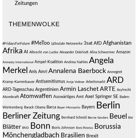
Zeitungen
(528)
THEMENWOLKE
#MeToo
Afghanistan
3sat
AfD
#FridaysForFuture
(a)Soziale Netzwerke
Afrika
AI
Amazon
Albrecht von Lucke
Alexander Dobrindt
Alina Schwermer
Angela
Ampel-Koalition
Andrea Nahles
Amnesty International
Merkel
Annalena Baerbock
Anis Amri
Annegret
ARD
Antisemitismus
Kramp-Karrenbauer
Arbeitsmarkt
Antje Vollmer
Armin Laschet
ARTE
Argentinien
ARD-Tagesschau
Asylrecht
Atomwaffen
Axel Springer SE
Auswärtiges Amt
Atomkraft
Baden-
Berlin
Bayern
Barca
Württemberg
Barack Obama
Bayer-Monsanto
Berliner Zeitung
Beuel
Bernhard Schmid
Bernie Sanders
Bild
Bonn
Borussia
Blätter
Boris Johnson
BND
Boris Pistorius
Mönchengladbach
Brasilien
Brexit