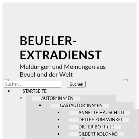
BEUELER-
EXTRADIENST
Meldungen und Meinungen aus
Beuel und der Welt
Mobile-
Suchfel
Suchen
Menü
ein-/au
nach:
ein-/ausblenden
STARTSEITE
AUTOR*INN*EN
GASTAUTOR*INN*EN
ANNETTE HAUSCHILD
DETLEF ZUM WINKEL
DIETER BOTT ( † )
GILBERT KOLONKO