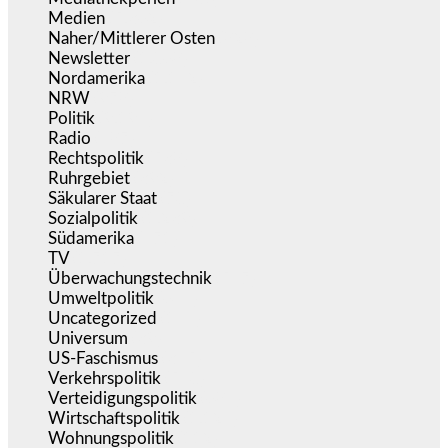
Medien
(5.362)
Naher/Mittlerer Osten
(828)
Newsletter
(1.068)
Nordamerika
(1.142)
NRW
(978)
Politik
(9.194)
Radio
(487)
Rechtspolitik
(538)
Ruhrgebiet
(392)
Säkularer Staat
(70)
Sozialpolitik
(1.239)
Südamerika
(471)
TV
(1.717)
Überwachungstechnik
(547)
Umweltpolitik
(644)
Uncategorized
(144)
Universum
(39)
US-Faschismus
(345)
Verkehrspolitik
(540)
Verteidigungspolitik
(684)
Wirtschaftspolitik
(1.124)
Wohnungspolitik
(112)