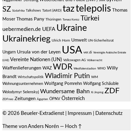
Stiftung Wissenschaft und Politik (SWP)
Niggemeier
SWR
telepolis
taz
SZ
Thomas
Talkshows
Tatort (ARD)
Südafrika
Türkei
Thomas Pany
Moser
Thüringen
Tomasz Konicz
Ukraine
uebermedien.de
UEFA
Ukrainekrieg
Umwelt
Ulrich Horn
UN-Sicherheitsrat
USA
Ursula von der Leyen
Ungarn
ver.di
Vereinigte Arabische Emirate
Vereinte Nationen (UN)
Volkswagen AG
(UAE)
Völkerrecht
WDR
Waffenlieferungen
Willy
WAZ
WHO
Westfalenstadion
Wladimir Putin
Brandt
Wirtschaftspolitik
WM
Wolfgang Pomrehn
Wolfgang Schäuble
Wohnungsunternehmen
ZDF
Wundersame Bahn
Wolodymyr Selenskyj
Xi Jinping
Österreich
Zeitungen
ÖPNV
ZDFneo
Ägypten
© 2026
Beueler-Extradienst
|
Impressum
|
Datenschutz
Theme von
Anders Norén
—
Hoch ↑