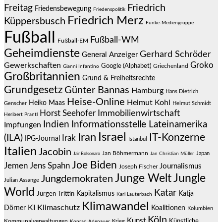
Friedrich
Freitag
Friedensbewegung
Friedenspolitik
Friedrich Merz
Küppersbusch
Funke-Mediengruppe
Fußball
Fußball-WM
Fußball-EM
Geheimdienste
Gerhard Schröder
General Anzeiger
Groko
Gewerkschaften
Google (Alphabet)
Griechenland
Gianni Infantino
Großbritannien
Grund & Freiheitsrechte
Grundgesetz
Günter Bannas
Hamburg
Hans Dietrich
Heise-Online
Helmut Kohl
Heiko Maas
Genscher
Helmut Schmidt
Immobilienwirtschaft
Horst Seehofer
Heribert Prantl
Indien
Informationsstelle Lateinamerika
Impfungen
Israel
Iran
IT-Konzerne
(ILA)
Irak
IPG-Journal
Istanbul
Italien
Jacobin
Jan Böhmermann
Japan
Jair Bolsonaro
Jan Christian Müller
Joe Biden
Jemen
Jens Spahn
Journalismus
Joseph Fischer
Junge Welt
Jungle
Jungdemokraten
Julian Assange
World
Katar
Jürgen Trittin
Kapitalismus
Katja
Karl Lauterbach
Klimawandel
KI
Klimaschutz
Dörner
Koalitionen
Kolumbien
Köln
Kunst
Künstliche
Kommunalverwaltungen
Krieg
Konrad Adenauer