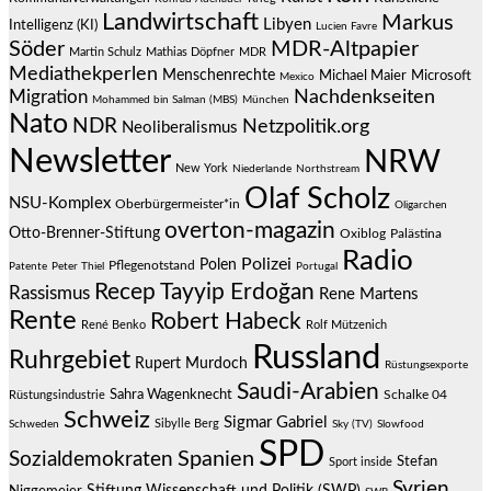
Landwirtschaft
Markus
Libyen
Intelligenz (KI)
Lucien Favre
Söder
MDR-Altpapier
Martin Schulz
Mathias Döpfner
MDR
Mediathekperlen
Menschenrechte
Michael Maier
Microsoft
Mexico
Migration
Nachdenkseiten
Mohammed bin Salman (MBS)
München
Nato
NDR
Netzpolitik.org
Neoliberalismus
Newsletter
NRW
New York
Niederlande
Northstream
Olaf Scholz
NSU-Komplex
Oberbürgermeister*in
Oligarchen
overton-magazin
Otto-Brenner-Stiftung
Oxiblog
Palästina
Radio
Polizei
Polen
Pflegenotstand
Patente
Peter Thiel
Portugal
Recep Tayyip Erdoğan
Rassismus
Rene Martens
Rente
Robert Habeck
René Benko
Rolf Mützenich
Russland
Ruhrgebiet
Rupert Murdoch
Rüstungsexporte
Saudi-Arabien
Sahra Wagenknecht
Schalke 04
Rüstungsindustrie
Schweiz
Sigmar Gabriel
Sibylle Berg
Schweden
Sky (TV)
Slowfood
SPD
Spanien
Sozialdemokraten
Stefan
Sport inside
Syrien