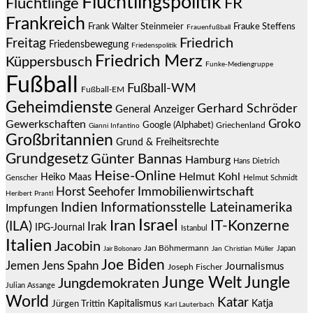
Flüchtlingspolitik
Flüchtlinge
FR
Frankreich
Frauke Steffens
Frank Walter Steinmeier
Frauenfußball
Friedrich
Freitag
Friedensbewegung
Friedenspolitik
Friedrich Merz
Küppersbusch
Funke-Mediengruppe
Fußball
Fußball-WM
Fußball-EM
Geheimdienste
Gerhard Schröder
General Anzeiger
Groko
Gewerkschaften
Google (Alphabet)
Griechenland
Gianni Infantino
Großbritannien
Grund & Freiheitsrechte
Grundgesetz
Günter Bannas
Hamburg
Hans Dietrich
Heise-Online
Helmut Kohl
Heiko Maas
Genscher
Helmut Schmidt
Immobilienwirtschaft
Horst Seehofer
Heribert Prantl
Indien
Informationsstelle Lateinamerika
Impfungen
Israel
Iran
IT-Konzerne
(ILA)
Irak
IPG-Journal
Istanbul
Italien
Jacobin
Jan Böhmermann
Japan
Jair Bolsonaro
Jan Christian Müller
Joe Biden
Jemen
Jens Spahn
Journalismus
Joseph Fischer
Junge Welt
Jungle
Jungdemokraten
Julian Assange
World
Katar
Jürgen Trittin
Kapitalismus
Katja
Karl Lauterbach