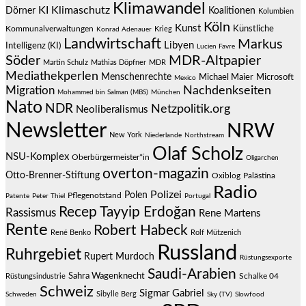
Klimawandel
KI
Klimaschutz
Dörner
Koalitionen
Kolumbien
Köln
Kunst
Künstliche
Kommunalverwaltungen
Krieg
Konrad Adenauer
Landwirtschaft
Markus
Libyen
Intelligenz (KI)
Lucien Favre
Söder
MDR-Altpapier
Martin Schulz
Mathias Döpfner
MDR
Mediathekperlen
Menschenrechte
Michael Maier
Microsoft
Mexico
Migration
Nachdenkseiten
Mohammed bin Salman (MBS)
München
Nato
NDR
Netzpolitik.org
Neoliberalismus
Newsletter
NRW
New York
Niederlande
Northstream
Olaf Scholz
NSU-Komplex
Oberbürgermeister*in
Oligarchen
overton-magazin
Otto-Brenner-Stiftung
Oxiblog
Palästina
Radio
Polizei
Polen
Pflegenotstand
Patente
Peter Thiel
Portugal
Recep Tayyip Erdoğan
Rassismus
Rene Martens
Rente
Robert Habeck
René Benko
Rolf Mützenich
Russland
Ruhrgebiet
Rupert Murdoch
Rüstungsexporte
Saudi-Arabien
Sahra Wagenknecht
Schalke 04
Rüstungsindustrie
Schweiz
Sigmar Gabriel
Sibylle Berg
Schweden
Sky (TV)
Slowfood