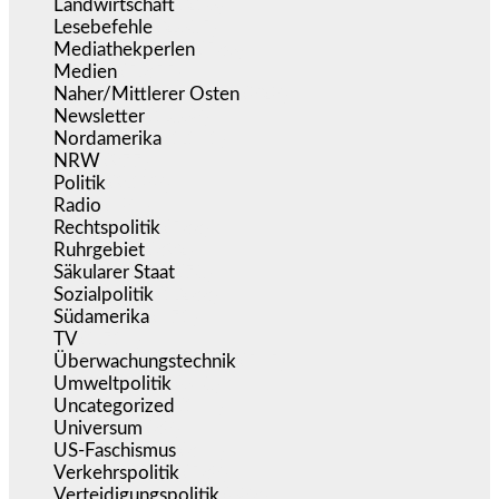
Landwirtschaft
(216)
Lesebefehle
(2.605)
Mediathekperlen
(536)
Medien
(5.355)
Naher/Mittlerer Osten
(828)
Newsletter
(1.068)
Nordamerika
(1.141)
NRW
(977)
Politik
(9.188)
Radio
(484)
Rechtspolitik
(533)
Ruhrgebiet
(392)
Säkularer Staat
(70)
Sozialpolitik
(1.233)
Südamerika
(471)
TV
(1.714)
Überwachungstechnik
(545)
Umweltpolitik
(640)
Uncategorized
(144)
Universum
(38)
US-Faschismus
(344)
Verkehrspolitik
(538)
Verteidigungspolitik
(683)