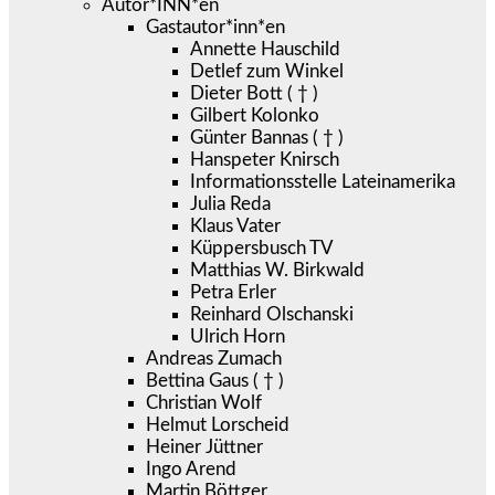
Autor*INN*en
Gastautor*inn*en
Annette Hauschild
Detlef zum Winkel
Dieter Bott ( † )
Gilbert Kolonko
Günter Bannas ( † )
Hanspeter Knirsch
Informationsstelle Lateinamerika
Julia Reda
Klaus Vater
Küppersbusch TV
Matthias W. Birkwald
Petra Erler
Reinhard Olschanski
Ulrich Horn
Andreas Zumach
Bettina Gaus ( † )
Christian Wolf
Helmut Lorscheid
Heiner Jüttner
Ingo Arend
Martin Böttger