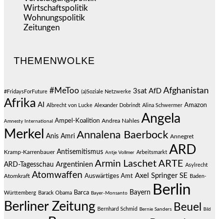
Wirtschaftspolitik
(1.120)
Wohnungspolitik
(112)
Zeitungen
(524)
THEMENWOLKE
#MeToo
Afghanistan
3sat
AfD
#FridaysForFuture
(a)Soziale Netzwerke
Afrika
AI
Amazon
Albrecht von Lucke
Alexander Dobrindt
Alina Schwermer
Angela
Ampel-Koalition
Andrea Nahles
Amnesty International
Merkel
Annalena Baerbock
Anis Amri
Annegret
ARD
Antisemitismus
Kramp-Karrenbauer
Arbeitsmarkt
Antje Vollmer
Armin Laschet
ARTE
Argentinien
ARD-Tagesschau
Asylrecht
Atomwaffen
Axel Springer SE
Auswärtiges Amt
Atomkraft
Baden-
Berlin
Bayern
Barca
Württemberg
Barack Obama
Bayer-Monsanto
Berliner Zeitung
Beuel
Bernhard Schmid
Bernie Sanders
Bild