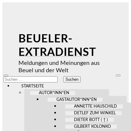
BEUELER-
EXTRADIENST
Meldungen und Meinungen aus
Beuel und der Welt
Mobile-
Suchfel
Suchen
Menü
ein-/au
nach:
ein-/ausblenden
STARTSEITE
AUTOR*INN*EN
GASTAUTOR*INN*EN
ANNETTE HAUSCHILD
DETLEF ZUM WINKEL
DIETER BOTT ( † )
GILBERT KOLONKO