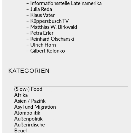
– Informationsstelle Lateinamerika
– Julia Reda
– Klaus Vater
– Küppersbusch TV
– Matthias W. Birkwald
– Petra Erler
– Reinhard Olschanski
– Ulrich Horn
– Gilbert Kolonko
KATEGORIEN
(Slow-) Food
(57)
Afrika
(508)
Asien / Pazifik
(634)
Asyl und Migration
(295)
Atompolitik
(1)
Außenpolitik
(1.721)
Außerirdische
(39)
Beuel
(525)