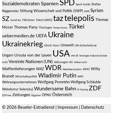
SPD
Spanien
Sozialdemokraten
Stefan
Sport inside
Syrien
Stiftung Wissenschaft und Politik (SWP)
Niggemeier
SWR
telepolis
taz
SZ
Thomas
Talkshows
Tatort (ARD)
Südafrika
Türkei
Thomas Pany
Moser
Thüringen
Tomasz Konicz
Ukraine
uebermedien.de
UEFA
Ukrainekrieg
Umwelt
Ulrich Horn
UN-Sicherheitsrat
USA
Ursula von der Leyen
Ungarn
ver.di
Vereinigte Arabische Emirate
Vereinte Nationen (UN)
Volkswagen AG
(UAE)
Völkerrecht
WDR
Waffenlieferungen
Willy
WAZ
WHO
Westfalenstadion
Wladimir Putin
Brandt
Wirtschaftspolitik
WM
Wolfgang Pomrehn
Wolfgang Schäuble
Wohnungsunternehmen
ZDF
Wundersame Bahn
Wolodymyr Selenskyj
Xi Jinping
Österreich
Zeitungen
ÖPNV
ZDFneo
Ägypten
© 2026
Beueler-Extradienst
|
Impressum
|
Datenschutz