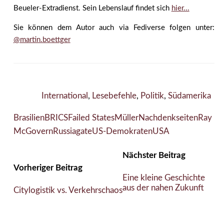
Beueler-Extradienst. Sein Lebenslauf findet sich
hier...
Sie können dem Autor auch via Fediverse folgen unter:
@martin.boettger
International
,
Lesebefehle
,
Politik
,
Südamerika
Brasilien
BRICS
Failed States
Müller
Nachdenkseiten
Ray
McGovern
Russiagate
US-Demokraten
USA
Nächster Beitrag
Vorheriger Beitrag
Eine kleine Geschichte
aus der nahen Zukunft
Citylogistik vs. Verkehrschaos