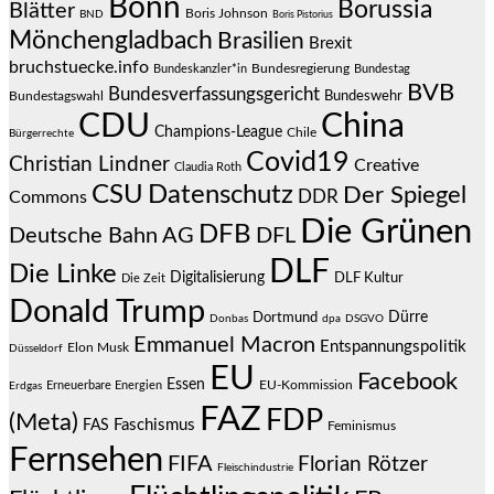
Bonn
Borussia
Blätter
Boris Johnson
BND
Boris Pistorius
Mönchengladbach
Brasilien
Brexit
bruchstuecke.info
Bundesregierung
Bundestag
Bundeskanzler*in
BVB
Bundesverfassungsgericht
Bundeswehr
Bundestagswahl
CDU
China
Champions-League
Chile
Bürgerrechte
Covid19
Christian Lindner
Creative
Claudia Roth
CSU
Datenschutz
Der Spiegel
DDR
Commons
Die Grünen
DFB
Deutsche Bahn AG
DFL
DLF
Die Linke
Digitalisierung
DLF Kultur
Die Zeit
Donald Trump
Dürre
Dortmund
Donbas
dpa
DSGVO
Emmanuel Macron
Entspannungspolitik
Elon Musk
Düsseldorf
EU
Facebook
Essen
EU-Kommission
Erneuerbare Energien
Erdgas
FAZ
FDP
(Meta)
Faschismus
FAS
Feminismus
Fernsehen
FIFA
Florian Rötzer
Fleischindustrie