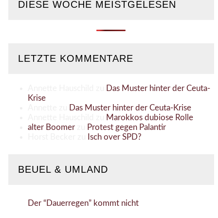
DIESE WOCHE MEISTGELESEN
LETZTE KOMMENTARE
Annette Hauschild
zu
Das Muster hinter der Ceuta-
Krise
Annette
zu
Das Muster hinter der Ceuta-Krise
Annette Hauschild
zu
Marokkos dubiose Rolle
alter Boomer
zu
Protest gegen Palantir
Horst Becker
zu
Isch over SPD?
BEUEL & UMLAND
Der “Dauerregen” kommt nicht