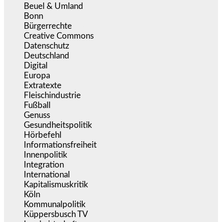
Beuel & Umland
(2.457)
Bonn
(637)
Bürgerrechte
(1.673)
Creative Commons
(466)
Datenschutz
(379)
Deutschland
(5.051)
Digital
(1.978)
Europa
(3.274)
Extratexte
(199)
Fleischindustrie
(50)
Fußball
(1.518)
Genuss
(1.206)
Gesundheitspolitik
(852)
Hörbefehl
(166)
Informationsfreiheit
(16)
Innenpolitik
(1.922)
Integration
(443)
International
(5.496)
Kapitalismuskritik
(254)
Köln
(338)
Kommunalpolitik
(255)
Küppersbusch TV
(153)