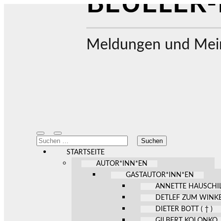
BEUELER-
Meldungen und Mein
Mobile-
Suchfeld
Suchen
Menü
ein-/ausblenden
nach:
ein-/ausblenden
STARTSEITE
AUTOR*INN*EN
GASTAUTOR*INN*EN
ANNETTE HAUSCHI
DETLEF ZUM WINK
DIETER BOTT ( † )
GILBERT KOLONKO