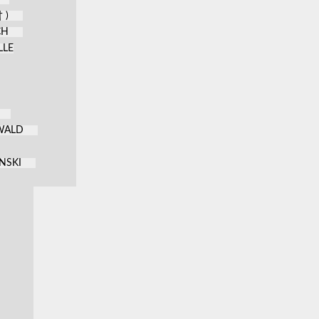
 )
CH
LLE
KWALD
NSKI