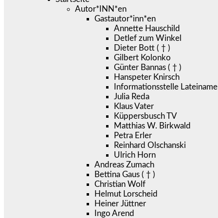
Autor*INN*en
Gastautor*inn*en
Annette Hauschild
Detlef zum Winkel
Dieter Bott ( † )
Gilbert Kolonko
Günter Bannas ( † )
Hanspeter Knirsch
Informationsstelle Lateiname
Julia Reda
Klaus Vater
Küppersbusch TV
Matthias W. Birkwald
Petra Erler
Reinhard Olschanski
Ulrich Horn
Andreas Zumach
Bettina Gaus ( † )
Christian Wolf
Helmut Lorscheid
Heiner Jüttner
Ingo Arend