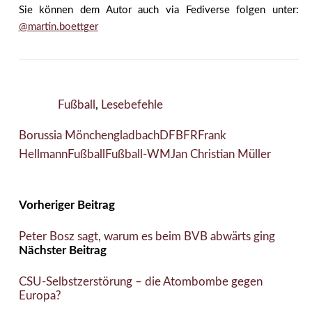
Sie können dem Autor auch via Fediverse folgen unter:
@martin.boettger
Fußball
,
Lesebefehle
Borussia Mönchengladbach
DFB
FR
Frank
Hellmann
Fußball
Fußball-WM
Jan Christian Müller
Vorheriger Beitrag
Peter Bosz sagt, warum es beim BVB abwärts ging
Nächster Beitrag
CSU-Selbstzerstörung – die Atombombe gegen
Europa?