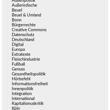
Außenpolitik
(1.721)
Außerirdische
(39)
Beuel
(525)
Beuel & Umland
(2.457)
Bonn
(637)
Bürgerrechte
(1.673)
Creative Commons
(466)
Datenschutz
(379)
Deutschland
(5.051)
Digital
(1.978)
Europa
(3.274)
Extratexte
(199)
Fleischindustrie
(50)
Fußball
(1.518)
Genuss
(1.206)
Gesundheitspolitik
(852)
Hörbefehl
(166)
Informationsfreiheit
(16)
Innenpolitik
(1.922)
Integration
(443)
International
(5.496)
Kapitalismuskritik
(254)
Köln
(338)