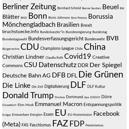
Berliner Zeitung
Beuel
Bernhard Schmid
Bernie Sanders
Bild
Bonn
Borussia
Blätter
Boris Johnson
BND
Boris Pistorius
Mönchengladbach
Brasilien
Brexit
bruchstuecke.info
Bundesregierung
Bundestag
Bundeskanzler*in
BVB
Bundesverfassungsgericht
Bundeswehr
Bundestagswahl
CDU
China
Champions-League
Chile
Bürgerrechte
Covid19
Christian Lindner
Creative
Claudia Roth
CSU
Datenschutz
Der Spiegel
DDR
Commons
Die Grünen
DFB
Deutsche Bahn AG
DFL
DLF
Die Linke
Digitalisierung
DLF Kultur
Die Zeit
Donald Trump
Dürre
Dortmund
Donbas
dpa
DSGVO
Emmanuel Macron
Entspannungspolitik
Elon Musk
Düsseldorf
EU
Facebook
Essen
EU-Kommission
Erneuerbare Energien
Erdgas
FAZ
FDP
(Meta)
Faschismus
FAS
Feminismus