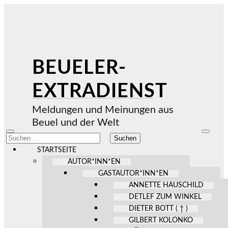
BEUELER-
EXTRADIENST
Meldungen und Meinungen aus
Beuel und der Welt
Mobile-
Suchfel
Suchen
Menü
ein-/au
nach:
ein-/ausblenden
STARTSEITE
AUTOR*INN*EN
GASTAUTOR*INN*EN
ANNETTE HAUSCHILD
DETLEF ZUM WINKEL
DIETER BOTT ( † )
GILBERT KOLONKO