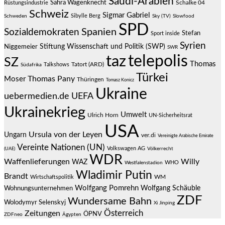
Saudi-Arabien
Sahra Wagenknecht
Schalke 04
Rüstungsindustrie
Schweiz
Sigmar Gabriel
Sibylle Berg
Schweden
Sky (TV)
Slowfood
SPD
Spanien
Sozialdemokraten
Stefan
Sport inside
Syrien
Stiftung Wissenschaft und Politik (SWP)
Niggemeier
SWR
telepolis
taz
SZ
Thomas
Talkshows
Tatort (ARD)
Südafrika
Türkei
Thomas Pany
Moser
Thüringen
Tomasz Konicz
Ukraine
uebermedien.de
UEFA
Ukrainekrieg
Umwelt
Ulrich Horn
UN-Sicherheitsrat
USA
Ursula von der Leyen
Ungarn
ver.di
Vereinigte Arabische Emirate
Vereinte Nationen (UN)
Volkswagen AG
(UAE)
Völkerrecht
WDR
Waffenlieferungen
Willy
WAZ
WHO
Westfalenstadion
Wladimir Putin
Brandt
Wirtschaftspolitik
WM
Wolfgang Pomrehn
Wolfgang Schäuble
Wohnungsunternehmen
ZDF
Wundersame Bahn
Wolodymyr Selenskyj
Xi Jinping
Österreich
Zeitungen
ÖPNV
ZDFneo
Ägypten