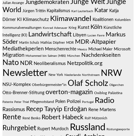
Junge Welt
Jungle
Jungdemokraten
Julian Assange
World
Katar
Jürgen Trittin
Kapitalismus
Katja
Karl Lauterbach
Klimawandel
KI
Klimaschutz
Dörner
Koalitionen
Kolumbien
Köln
Kunst
Künstliche
Kommunalverwaltungen
Krieg
Konrad Adenauer
Landwirtschaft
Markus
Libyen
Intelligenz (KI)
Lucien Favre
Söder
MDR-Altpapier
Martin Schulz
Mathias Döpfner
MDR
Mediathekperlen
Menschenrechte
Michael Maier
Microsoft
Mexico
Migration
Nachdenkseiten
Mohammed bin Salman (MBS)
München
Nato
NDR
Netzpolitik.org
Neoliberalismus
Newsletter
NRW
New York
Niederlande
Northstream
Olaf Scholz
NSU-Komplex
Oberbürgermeister*in
Oligarchen
overton-magazin
Otto-Brenner-Stiftung
Oxiblog
Palästina
Radio
Polizei
Polen
Pflegenotstand
Patente
Peter Thiel
Portugal
Recep Tayyip Erdoğan
Rassismus
Rene Martens
Rente
Robert Habeck
René Benko
Rolf Mützenich
Russland
Ruhrgebiet
Rupert Murdoch
Rüstungsexporte