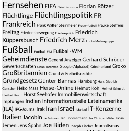
Fernsehen
FIFA
Florian Rötzer
Fleischindustrie
Flüchtlingspolitik
Flüchtlinge
FR
Frankreich
Frauke Steffens
Frank Walter Steinmeier
Frauenfußball
Friedrich
Freitag
Friedensbewegung
Friedenspolitik
Friedrich Merz
Küppersbusch
Funke-Mediengruppe
Fußball
Fußball-WM
Fußball-EM
Geheimdienste
Gerhard Schröder
General Anzeiger
Groko
Gewerkschaften
Google (Alphabet)
Griechenland
Gianni Infantino
Großbritannien
Grund & Freiheitsrechte
Grundgesetz
Günter Bannas
Hamburg
Hans Dietrich
Heise-Online
Helmut Kohl
Heiko Maas
Genscher
Helmut Schmidt
Immobilienwirtschaft
Horst Seehofer
Heribert Prantl
Indien
Informationsstelle Lateinamerika
Impfungen
Israel
Iran
IT-Konzerne
(ILA)
Irak
IPG-Journal
Istanbul
Italien
Jacobin
Jan Böhmermann
Japan
Jair Bolsonaro
Jan Christian Müller
Joe Biden
Jemen
Jens Spahn
Journalismus
Joseph Fischer