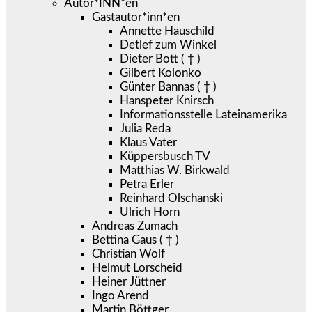
Autor*INN*en
Gastautor*inn*en
Annette Hauschild
Detlef zum Winkel
Dieter Bott ( † )
Gilbert Kolonko
Günter Bannas ( † )
Hanspeter Knirsch
Informationsstelle Lateinamerika
Julia Reda
Klaus Vater
Küppersbusch TV
Matthias W. Birkwald
Petra Erler
Reinhard Olschanski
Ulrich Horn
Andreas Zumach
Bettina Gaus ( † )
Christian Wolf
Helmut Lorscheid
Heiner Jüttner
Ingo Arend
Martin Böttger