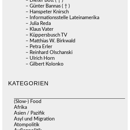
– Dieter Bott ( † )
– Günter Bannas ( † )
– Hanspeter Knirsch
– Informationsstelle Lateinamerika
– Julia Reda
– Klaus Vater
– Küppersbusch TV
– Matthias W. Birkwald
– Petra Erler
– Reinhard Olschanski
– Ulrich Horn
– Gilbert Kolonko
KATEGORIEN
(Slow-) Food
(57)
Afrika
(508)
Asien / Pazifik
(634)
Asyl und Migration
(295)
Atompolitik
(1)