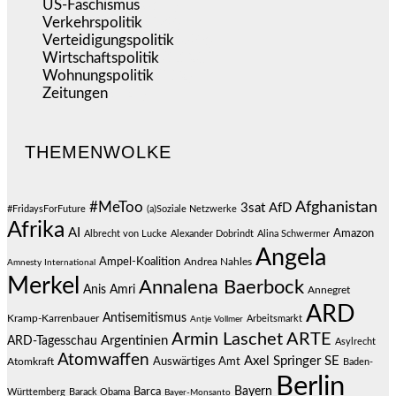
US-Faschismus
(344)
Verkehrspolitik
(538)
Verteidigungspolitik
(683)
Wirtschaftspolitik
(1.120)
Wohnungspolitik
(112)
Zeitungen
(524)
THEMENWOLKE
#MeToo
Afghanistan
3sat
AfD
#FridaysForFuture
(a)Soziale Netzwerke
Afrika
AI
Amazon
Albrecht von Lucke
Alexander Dobrindt
Alina Schwermer
Angela
Ampel-Koalition
Andrea Nahles
Amnesty International
Merkel
Annalena Baerbock
Anis Amri
Annegret
ARD
Antisemitismus
Kramp-Karrenbauer
Arbeitsmarkt
Antje Vollmer
Armin Laschet
ARTE
Argentinien
ARD-Tagesschau
Asylrecht
Atomwaffen
Axel Springer SE
Auswärtiges Amt
Atomkraft
Baden-
Berlin
Bayern
Barca
Württemberg
Barack Obama
Bayer-Monsanto