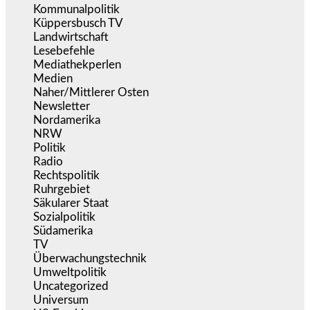
Kommunalpolitik
(255)
Küppersbusch TV
(153)
Landwirtschaft
(216)
Lesebefehle
(2.605)
Mediathekperlen
(536)
Medien
(5.355)
Naher/Mittlerer Osten
(828)
Newsletter
(1.068)
Nordamerika
(1.141)
NRW
(977)
Politik
(9.188)
Radio
(484)
Rechtspolitik
(533)
Ruhrgebiet
(392)
Säkularer Staat
(70)
Sozialpolitik
(1.233)
Südamerika
(471)
TV
(1.714)
Überwachungstechnik
(545)
Umweltpolitik
(640)
Uncategorized
(144)
Universum
(38)