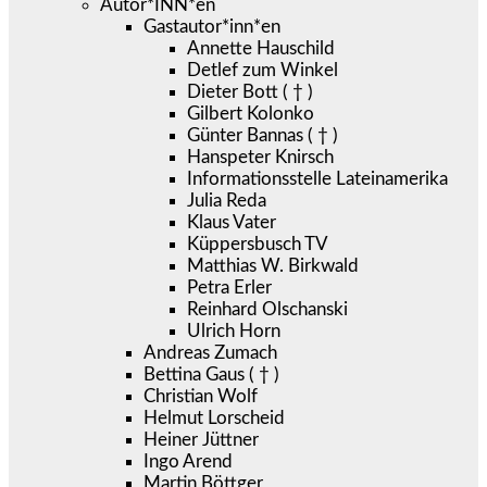
Autor*INN*en
Gastautor*inn*en
Annette Hauschild
Detlef zum Winkel
Dieter Bott ( † )
Gilbert Kolonko
Günter Bannas ( † )
Hanspeter Knirsch
Informationsstelle Lateinamerika
Julia Reda
Klaus Vater
Küppersbusch TV
Matthias W. Birkwald
Petra Erler
Reinhard Olschanski
Ulrich Horn
Andreas Zumach
Bettina Gaus ( † )
Christian Wolf
Helmut Lorscheid
Heiner Jüttner
Ingo Arend
Martin Böttger