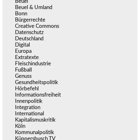
Beuel
(526)
Beuel & Umland
(2.460)
Bonn
(639)
Bürgerrechte
(1.678)
Creative Commons
(467)
Datenschutz
(380)
Deutschland
(5.056)
Digital
(1.983)
Europa
(3.277)
Extratexte
(201)
Fleischindustrie
(50)
Fußball
(1.518)
Genuss
(1.206)
Gesundheitspolitik
(854)
Hörbefehl
(166)
Informationsfreiheit
(17)
Innenpolitik
(1.926)
Integration
(446)
International
(5.498)
Kapitalismuskritik
(255)
Köln
(340)
Kommunalpolitik
(256)
Küppersbusch TV
(153)