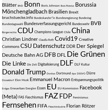
Bonn
Borussia
Blätter
Boris Johnson
BND
Boris Pistorius
Mönchengladbach
Brasilien
Brexit
bruchstuecke.info
Bundesregierung
Bundestag
Bundeskanzler*in
BVB
Bundesverfassungsgericht
Bundeswehr
Bundestagswahl
CDU
China
Champions-League
Chile
Bürgerrechte
Covid19
Christian Lindner
Creative
Claudia Roth
CSU
Datenschutz
Der Spiegel
DDR
Commons
Die Grünen
DFB
Deutsche Bahn AG
DFL
DLF
Die Linke
Digitalisierung
DLF Kultur
Die Zeit
Donald Trump
Dürre
Dortmund
Donbas
dpa
DSGVO
Emmanuel Macron
Entspannungspolitik
Elon Musk
Düsseldorf
EU
Facebook
Essen
EU-Kommission
Erneuerbare Energien
Erdgas
FAZ
FDP
(Meta)
Faschismus
FAS
Feminismus
Fernsehen
FIFA
Florian Rötzer
Fleischindustrie