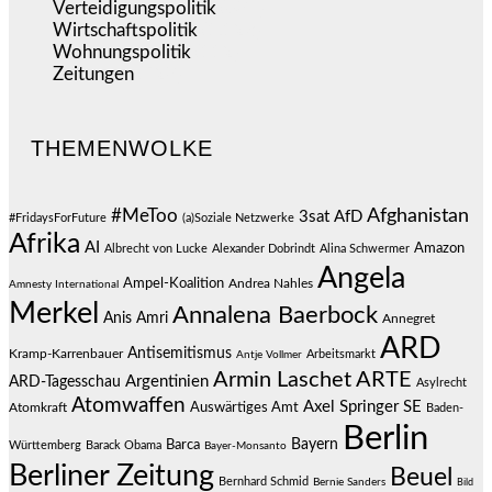
Verteidigungspolitik
(684)
Wirtschaftspolitik
(1.123)
Wohnungspolitik
(112)
Zeitungen
(528)
THEMENWOLKE
#MeToo
Afghanistan
3sat
AfD
#FridaysForFuture
(a)Soziale Netzwerke
Afrika
AI
Amazon
Albrecht von Lucke
Alexander Dobrindt
Alina Schwermer
Angela
Ampel-Koalition
Andrea Nahles
Amnesty International
Merkel
Annalena Baerbock
Anis Amri
Annegret
ARD
Antisemitismus
Kramp-Karrenbauer
Arbeitsmarkt
Antje Vollmer
Armin Laschet
ARTE
Argentinien
ARD-Tagesschau
Asylrecht
Atomwaffen
Axel Springer SE
Auswärtiges Amt
Atomkraft
Baden-
Berlin
Bayern
Barca
Württemberg
Barack Obama
Bayer-Monsanto
Berliner Zeitung
Beuel
Bernhard Schmid
Bernie Sanders
Bild