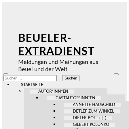
BEUELER-
EXTRADIENST
Meldungen und Meinungen aus
Beuel und der Welt
Mobile-
Suchfel
Suchen
Menü
ein-/au
nach:
ein-/ausblenden
STARTSEITE
AUTOR*INN*EN
GASTAUTOR*INN*EN
ANNETTE HAUSCHILD
DETLEF ZUM WINKEL
DIETER BOTT ( † )
GILBERT KOLONKO