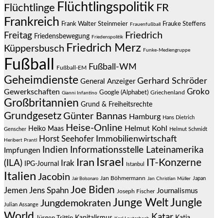
Flüchtlingspolitik
Flüchtlinge
FR
Frankreich
Frauke Steffens
Frank Walter Steinmeier
Frauenfußball
Friedrich
Freitag
Friedensbewegung
Friedenspolitik
Friedrich Merz
Küppersbusch
Funke-Mediengruppe
Fußball
Fußball-WM
Fußball-EM
Geheimdienste
Gerhard Schröder
General Anzeiger
Groko
Gewerkschaften
Google (Alphabet)
Griechenland
Gianni Infantino
Großbritannien
Grund & Freiheitsrechte
Grundgesetz
Günter Bannas
Hamburg
Hans Dietrich
Heise-Online
Helmut Kohl
Heiko Maas
Genscher
Helmut Schmidt
Immobilienwirtschaft
Horst Seehofer
Heribert Prantl
Indien
Informationsstelle Lateinamerika
Impfungen
Israel
Iran
IT-Konzerne
(ILA)
Irak
IPG-Journal
Istanbul
Italien
Jacobin
Jan Böhmermann
Japan
Jair Bolsonaro
Jan Christian Müller
Joe Biden
Jemen
Jens Spahn
Journalismus
Joseph Fischer
Junge Welt
Jungle
Jungdemokraten
Julian Assange
World
Katar