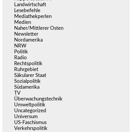
Landwirtschaft
(217)
Lesebefehle
(2.606)
Mediathekperlen
(536)
Medien
(5.361)
Naher/Mittlerer Osten
(828)
Newsletter
(1.068)
Nordamerika
(1.142)
NRW
(978)
Politik
(9.193)
Radio
(487)
Rechtspolitik
(537)
Ruhrgebiet
(392)
Säkularer Staat
(70)
Sozialpolitik
(1.238)
Südamerika
(471)
TV
(1.717)
Überwachungstechnik
(546)
Umweltpolitik
(643)
Uncategorized
(144)
Universum
(39)
US-Faschismus
(345)
Verkehrspolitik
(540)