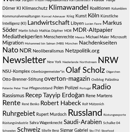
Jürgen Trittin
Kapitalismus
Katja
Karl Lauterbach
Klimawandel
KI
Klimaschutz
Dörner
Koalitionen
Kolumbien
Köln
Kunst
Künstliche
Kommunalverwaltungen
Krieg
Konrad Adenauer
Landwirtschaft
Markus
Libyen
Intelligenz (KI)
Lucien Favre
Söder
MDR-Altpapier
Martin Schulz
Mathias Döpfner
MDR
Mediathekperlen
Menschenrechte
Michael Maier
Microsoft
Mexico
Migration
Nachdenkseiten
Mohammed bin Salman (MBS)
München
Nato
NDR
Netzpolitik.org
Neoliberalismus
Newsletter
NRW
New York
Niederlande
Northstream
Olaf Scholz
NSU-Komplex
Oberbürgermeister*in
Oligarchen
overton-magazin
Otto-Brenner-Stiftung
Oxiblog
Palästina
Radio
Polizei
Polen
Pflegenotstand
Patente
Peter Thiel
Portugal
Recep Tayyip Erdoğan
Rassismus
Rene Martens
Rente
Robert Habeck
René Benko
Rolf Mützenich
Russland
Ruhrgebiet
Rupert Murdoch
Rüstungsexporte
Saudi-Arabien
Sahra Wagenknecht
Schalke 04
Rüstungsindustrie
Schweiz
Sigmar Gabriel
Sibylle Berg
Schweden
Sky (TV)
Slowfood