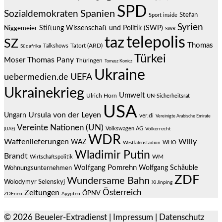
SPD
Spanien
Sozialdemokraten
Stefan
Sport inside
Syrien
Stiftung Wissenschaft und Politik (SWP)
Niggemeier
SWR
telepolis
taz
SZ
Thomas
Talkshows
Tatort (ARD)
Südafrika
Türkei
Thomas Pany
Moser
Thüringen
Tomasz Konicz
Ukraine
uebermedien.de
UEFA
Ukrainekrieg
Umwelt
Ulrich Horn
UN-Sicherheitsrat
USA
Ursula von der Leyen
Ungarn
ver.di
Vereinigte Arabische Emirate
Vereinte Nationen (UN)
Volkswagen AG
(UAE)
Völkerrecht
WDR
Waffenlieferungen
Willy
WAZ
WHO
Westfalenstadion
Wladimir Putin
Brandt
Wirtschaftspolitik
WM
Wolfgang Pomrehn
Wolfgang Schäuble
Wohnungsunternehmen
ZDF
Wundersame Bahn
Wolodymyr Selenskyj
Xi Jinping
Österreich
Zeitungen
ÖPNV
ZDFneo
Ägypten
© 2026
Beueler-Extradienst
|
Impressum
|
Datenschutz