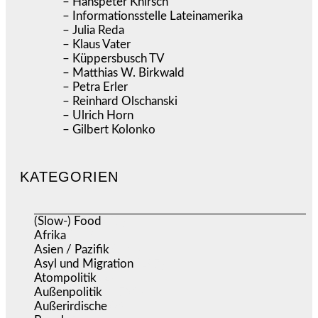
– Hanspeter Knirsch
– Informationsstelle Lateinamerika
– Julia Reda
– Klaus Vater
– Küppersbusch TV
– Matthias W. Birkwald
– Petra Erler
– Reinhard Olschanski
– Ulrich Horn
– Gilbert Kolonko
KATEGORIEN
(Slow-) Food
(57)
Afrika
(508)
Asien / Pazifik
(634)
Asyl und Migration
(297)
Atompolitik
(2)
Außenpolitik
(1.721)
Außerirdische
(39)