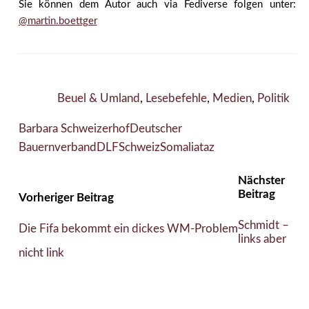
Sie können dem Autor auch via Fediverse folgen unter:
@martin.boettger
Beuel & Umland
,
Lesebefehle
,
Medien
,
Politik
Barbara Schweizerhof
Deutscher
Bauernverband
DLF
Schweiz
Somalia
taz
Nächster
Beitrag
Vorheriger Beitrag
Schmidt –
Die Fifa bekommt ein dickes WM-Problem
links aber
nicht link