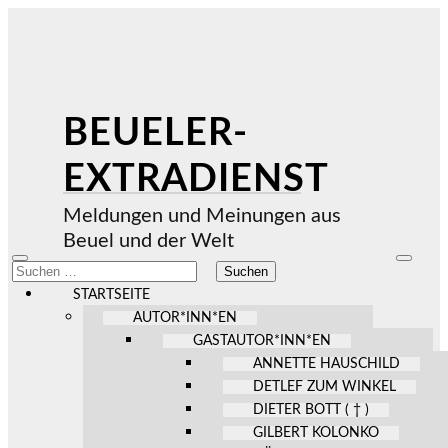
BEUELER-
EXTRADIENST
Meldungen und Meinungen aus
Beuel und der Welt
Mobile-
Suchfel
Suchen
Menü
ein-/au
nach:
ein-/ausblenden
STARTSEITE
AUTOR*INN*EN
GASTAUTOR*INN*EN
ANNETTE HAUSCHILD
DETLEF ZUM WINKEL
DIETER BOTT ( † )
GILBERT KOLONKO