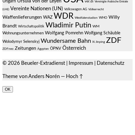
Ursula von der Leyen
Ungarn
ver.di
Vereinigte Arabische Emirate
Vereinte Nationen (UN)
Volkswagen AG
(UAE)
Völkerrecht
WDR
Waffenlieferungen
Willy
WAZ
WHO
Westfalenstadion
Wladimir Putin
Brandt
Wirtschaftspolitik
WM
Wolfgang Pomrehn
Wolfgang Schäuble
Wohnungsunternehmen
ZDF
Wundersame Bahn
Wolodymyr Selenskyj
Xi Jinping
Österreich
Zeitungen
ÖPNV
ZDFneo
Ägypten
© 2026
Beueler-Extradienst
|
Impressum
|
Datenschutz
Theme von
Anders Norén
—
Hoch ↑
OK