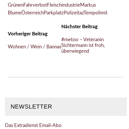
Grünen
Fahrverbot
Fleischindustrie
Markus
Blume
Österreich
Parkplatz
Polizei
taz
Tempolimit
Nächster Beitrag
Vorheriger Beitrag
#metoo – Veteranin
Sichtermann ist froh,
Wohnen / Wein / Bannas
überwiegend
NEWSLETTER
Das Extradienst Email-Abo