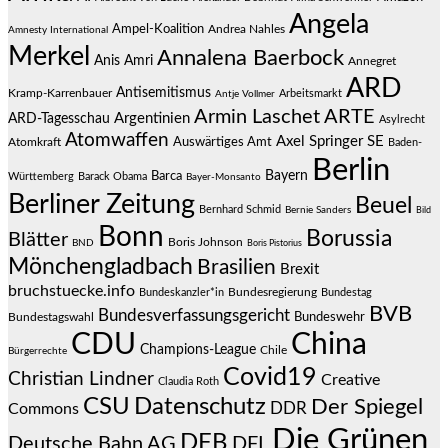
Angela
Ampel-Koalition
Andrea Nahles
Amnesty International
Merkel
Annalena Baerbock
Anis Amri
Annegret
ARD
Antisemitismus
Kramp-Karrenbauer
Arbeitsmarkt
Antje Vollmer
Armin Laschet
ARTE
Argentinien
ARD-Tagesschau
Asylrecht
Atomwaffen
Axel Springer SE
Auswärtiges Amt
Atomkraft
Baden-
Berlin
Bayern
Barca
Württemberg
Barack Obama
Bayer-Monsanto
Berliner Zeitung
Beuel
Bernhard Schmid
Bernie Sanders
Bild
Bonn
Borussia
Blätter
Boris Johnson
BND
Boris Pistorius
Mönchengladbach
Brasilien
Brexit
bruchstuecke.info
Bundesregierung
Bundestag
Bundeskanzler*in
BVB
Bundesverfassungsgericht
Bundeswehr
Bundestagswahl
CDU
China
Champions-League
Chile
Bürgerrechte
Covid19
Christian Lindner
Creative
Claudia Roth
CSU
Datenschutz
Der Spiegel
DDR
Commons
Die Grünen
DFB
Deutsche Bahn AG
DFL