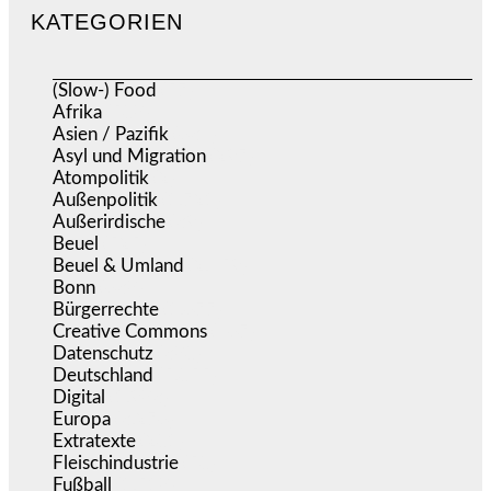
KATEGORIEN
(Slow-) Food
(57)
Afrika
(508)
Asien / Pazifik
(634)
Asyl und Migration
(297)
Atompolitik
(2)
Außenpolitik
(1.721)
Außerirdische
(39)
Beuel
(525)
Beuel & Umland
(2.459)
Bonn
(638)
Bürgerrechte
(1.677)
Creative Commons
(467)
Datenschutz
(380)
Deutschland
(5.055)
Digital
(1.983)
Europa
(3.276)
Extratexte
(201)
Fleischindustrie
(50)
Fußball
(1.518)