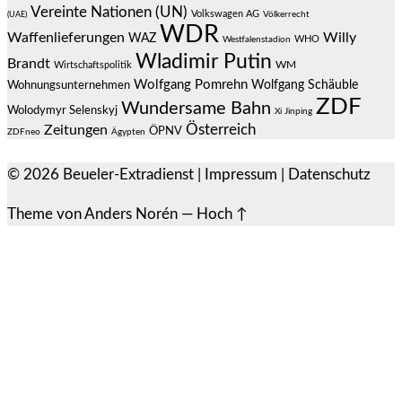
Vereinte Nationen (UN)
Volkswagen AG
(UAE)
Völkerrecht
WDR
Waffenlieferungen
Willy
WAZ
WHO
Westfalenstadion
Wladimir Putin
Brandt
Wirtschaftspolitik
WM
Wolfgang Pomrehn
Wolfgang Schäuble
Wohnungsunternehmen
ZDF
Wundersame Bahn
Wolodymyr Selenskyj
Xi Jinping
Österreich
Zeitungen
ÖPNV
ZDFneo
Ägypten
© 2026
Beueler-Extradienst
|
Impressum
|
Datenschutz
Theme von
Anders Norén
—
Hoch ↑