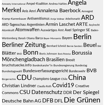
Angela
Ampel-Koalition
Andrea Nahles
Amnesty International
Merkel
Annalena Baerbock
Anis Amri
Annegret
ARD
Antisemitismus
Kramp-Karrenbauer
Arbeitsmarkt
Antje Vollmer
Armin Laschet
ARTE
Argentinien
ARD-Tagesschau
Asylrecht
Atomwaffen
Axel Springer SE
Auswärtiges Amt
Atomkraft
Baden-
Berlin
Bayern
Barca
Württemberg
Barack Obama
Bayer-Monsanto
Berliner Zeitung
Beuel
Bernhard Schmid
Bernie Sanders
Bild
Bonn
Borussia
Blätter
Boris Johnson
BND
Boris Pistorius
Mönchengladbach
Brasilien
Brexit
bruchstuecke.info
Bundesregierung
Bundestag
Bundeskanzler*in
BVB
Bundesverfassungsgericht
Bundeswehr
Bundestagswahl
CDU
China
Champions-League
Chile
Bürgerrechte
Covid19
Christian Lindner
Creative
Claudia Roth
CSU
Datenschutz
Der Spiegel
DDR
Commons
Die Grünen
DFB
Deutsche Bahn AG
DFL