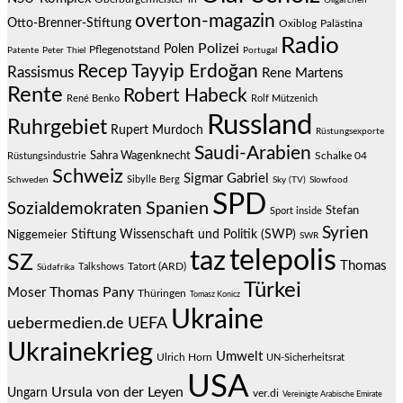
Oligarchen
overton-magazin
Otto-Brenner-Stiftung
Oxiblog
Palästina
Radio
Polizei
Polen
Pflegenotstand
Patente
Peter Thiel
Portugal
Recep Tayyip Erdoğan
Rassismus
Rene Martens
Rente
Robert Habeck
René Benko
Rolf Mützenich
Russland
Ruhrgebiet
Rupert Murdoch
Rüstungsexporte
Saudi-Arabien
Sahra Wagenknecht
Schalke 04
Rüstungsindustrie
Schweiz
Sigmar Gabriel
Sibylle Berg
Schweden
Sky (TV)
Slowfood
SPD
Spanien
Sozialdemokraten
Stefan
Sport inside
Syrien
Stiftung Wissenschaft und Politik (SWP)
Niggemeier
SWR
telepolis
taz
SZ
Thomas
Talkshows
Tatort (ARD)
Südafrika
Türkei
Thomas Pany
Moser
Thüringen
Tomasz Konicz
Ukraine
uebermedien.de
UEFA
Ukrainekrieg
Umwelt
Ulrich Horn
UN-Sicherheitsrat
USA
Ursula von der Leyen
Ungarn
ver.di
Vereinigte Arabische Emirate