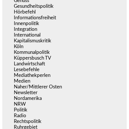
Genuss
(1.206)
Gesundheitspolitik
(852)
Hörbefehl
(166)
Informationsfreiheit
(16)
Innenpolitik
(1.922)
Integration
(443)
International
(5.496)
Kapitalismuskritik
(254)
Köln
(338)
Kommunalpolitik
(255)
Küppersbusch TV
(153)
Landwirtschaft
(216)
Lesebefehle
(2.605)
Mediathekperlen
(536)
Medien
(5.355)
Naher/Mittlerer Osten
(828)
Newsletter
(1.068)
Nordamerika
(1.141)
NRW
(977)
Politik
(9.188)
Radio
(484)
Rechtspolitik
(533)
Ruhrgebiet
(392)