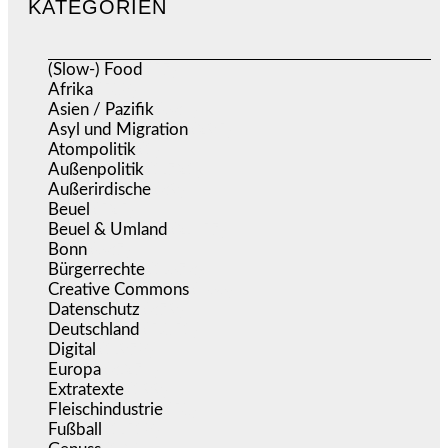
KATEGORIEN
(Slow-) Food
(57)
Afrika
(508)
Asien / Pazifik
(634)
Asyl und Migration
(295)
Atompolitik
(1)
Außenpolitik
(1.721)
Außerirdische
(39)
Beuel
(525)
Beuel & Umland
(2.457)
Bonn
(637)
Bürgerrechte
(1.673)
Creative Commons
(466)
Datenschutz
(379)
Deutschland
(5.051)
Digital
(1.978)
Europa
(3.274)
Extratexte
(199)
Fleischindustrie
(50)
Fußball
(1.518)