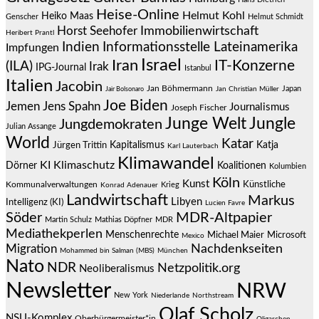
Heise-Online
Helmut Kohl
Heiko Maas
Genscher
Helmut Schmidt
Immobilienwirtschaft
Horst Seehofer
Heribert Prantl
Indien
Informationsstelle Lateinamerika
Impfungen
Israel
Iran
IT-Konzerne
(ILA)
Irak
IPG-Journal
Istanbul
Italien
Jacobin
Jan Böhmermann
Japan
Jair Bolsonaro
Jan Christian Müller
Joe Biden
Jemen
Jens Spahn
Journalismus
Joseph Fischer
Junge Welt
Jungle
Jungdemokraten
Julian Assange
World
Katar
Jürgen Trittin
Kapitalismus
Katja
Karl Lauterbach
Klimawandel
KI
Klimaschutz
Dörner
Koalitionen
Kolumbien
Köln
Kunst
Künstliche
Kommunalverwaltungen
Krieg
Konrad Adenauer
Landwirtschaft
Markus
Libyen
Intelligenz (KI)
Lucien Favre
Söder
MDR-Altpapier
Martin Schulz
Mathias Döpfner
MDR
Mediathekperlen
Menschenrechte
Michael Maier
Microsoft
Mexico
Migration
Nachdenkseiten
Mohammed bin Salman (MBS)
München
Nato
NDR
Netzpolitik.org
Neoliberalismus
Newsletter
NRW
New York
Niederlande
Northstream
Olaf Scholz
NSU-Komplex
Oberbürgermeister*in