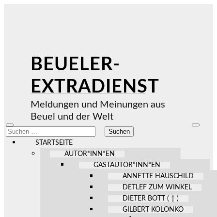
BEUELER-
EXTRADIENST
Meldungen und Meinungen aus
Beuel und der Welt
Mobile-
Suchfel
Suchen
Menü
ein-/au
nach:
ein-/ausblenden
STARTSEITE
AUTOR*INN*EN
GASTAUTOR*INN*EN
ANNETTE HAUSCHILD
DETLEF ZUM WINKEL
DIETER BOTT ( † )
GILBERT KOLONKO