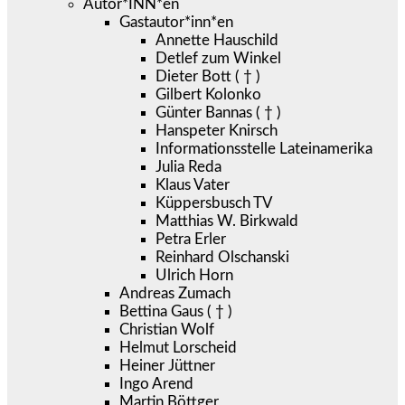
Autor*INN*en
Gastautor*inn*en
Annette Hauschild
Detlef zum Winkel
Dieter Bott ( † )
Gilbert Kolonko
Günter Bannas ( † )
Hanspeter Knirsch
Informationsstelle Lateinamerika
Julia Reda
Klaus Vater
Küppersbusch TV
Matthias W. Birkwald
Petra Erler
Reinhard Olschanski
Ulrich Horn
Andreas Zumach
Bettina Gaus ( † )
Christian Wolf
Helmut Lorscheid
Heiner Jüttner
Ingo Arend
Martin Böttger