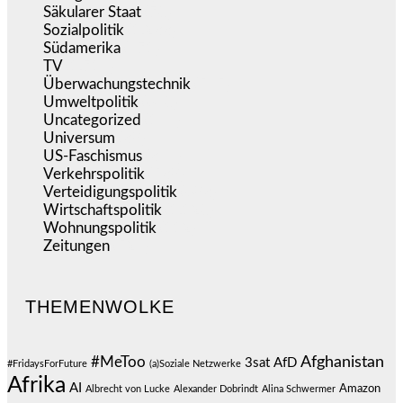
Säkularer Staat
(70)
Sozialpolitik
(1.233)
Südamerika
(471)
TV
(1.714)
Überwachungstechnik
(545)
Umweltpolitik
(640)
Uncategorized
(144)
Universum
(38)
US-Faschismus
(344)
Verkehrspolitik
(538)
Verteidigungspolitik
(683)
Wirtschaftspolitik
(1.120)
Wohnungspolitik
(112)
Zeitungen
(524)
THEMENWOLKE
#MeToo
Afghanistan
3sat
AfD
#FridaysForFuture
(a)Soziale Netzwerke
Afrika
AI
Amazon
Albrecht von Lucke
Alexander Dobrindt
Alina Schwermer