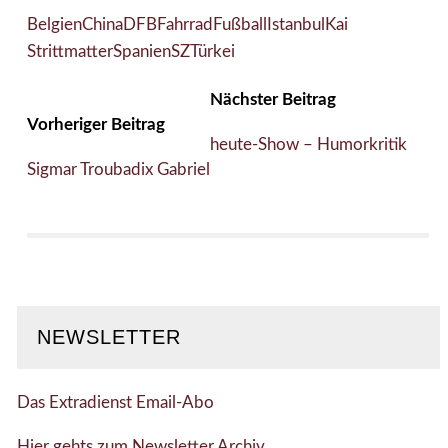
Belgien
China
DFB
Fahrrad
Fußball
Istanbul
Kai
Strittmatter
Spanien
SZ
Türkei
Nächster Beitrag
Vorheriger Beitrag
heute-Show – Humorkritik
Sigmar Troubadix Gabriel
NEWSLETTER
Das Extradienst Email-Abo
Hier gehts zum Newsletter Archiv