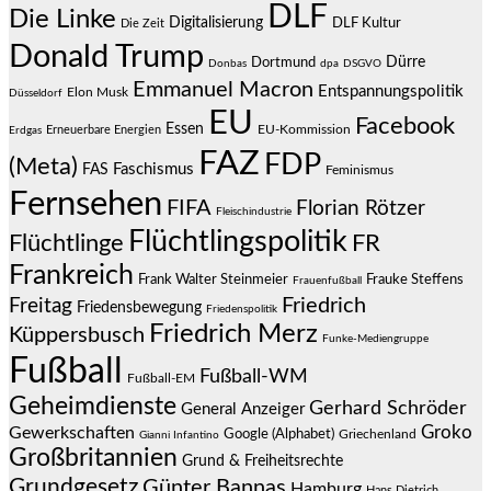
DLF
Die Linke
Digitalisierung
DLF Kultur
Die Zeit
Donald Trump
Dürre
Dortmund
Donbas
dpa
DSGVO
Emmanuel Macron
Entspannungspolitik
Elon Musk
Düsseldorf
EU
Facebook
Essen
EU-Kommission
Erneuerbare Energien
Erdgas
FAZ
FDP
(Meta)
Faschismus
FAS
Feminismus
Fernsehen
FIFA
Florian Rötzer
Fleischindustrie
Flüchtlingspolitik
Flüchtlinge
FR
Frankreich
Frauke Steffens
Frank Walter Steinmeier
Frauenfußball
Friedrich
Freitag
Friedensbewegung
Friedenspolitik
Friedrich Merz
Küppersbusch
Funke-Mediengruppe
Fußball
Fußball-WM
Fußball-EM
Geheimdienste
Gerhard Schröder
General Anzeiger
Groko
Gewerkschaften
Google (Alphabet)
Griechenland
Gianni Infantino
Großbritannien
Grund & Freiheitsrechte
Grundgesetz
Günter Bannas
Hamburg
Hans Dietrich