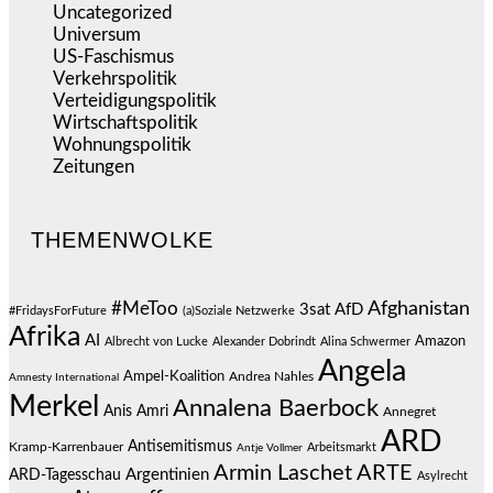
Uncategorized
(144)
Universum
(38)
US-Faschismus
(344)
Verkehrspolitik
(538)
Verteidigungspolitik
(683)
Wirtschaftspolitik
(1.120)
Wohnungspolitik
(112)
Zeitungen
(524)
THEMENWOLKE
#MeToo
Afghanistan
3sat
AfD
#FridaysForFuture
(a)Soziale Netzwerke
Afrika
AI
Amazon
Albrecht von Lucke
Alexander Dobrindt
Alina Schwermer
Angela
Ampel-Koalition
Andrea Nahles
Amnesty International
Merkel
Annalena Baerbock
Anis Amri
Annegret
ARD
Antisemitismus
Kramp-Karrenbauer
Arbeitsmarkt
Antje Vollmer
Armin Laschet
ARTE
Argentinien
ARD-Tagesschau
Asylrecht