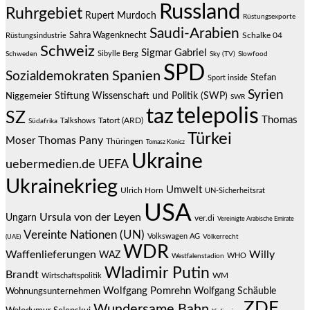
Russland
Ruhrgebiet
Rupert Murdoch
Rüstungsexporte
Saudi-Arabien
Sahra Wagenknecht
Schalke 04
Rüstungsindustrie
Schweiz
Sigmar Gabriel
Sibylle Berg
Schweden
Sky (TV)
Slowfood
SPD
Spanien
Sozialdemokraten
Stefan
Sport inside
Syrien
Stiftung Wissenschaft und Politik (SWP)
Niggemeier
SWR
telepolis
taz
SZ
Thomas
Talkshows
Tatort (ARD)
Südafrika
Türkei
Thomas Pany
Moser
Thüringen
Tomasz Konicz
Ukraine
uebermedien.de
UEFA
Ukrainekrieg
Umwelt
Ulrich Horn
UN-Sicherheitsrat
USA
Ursula von der Leyen
Ungarn
ver.di
Vereinigte Arabische Emirate
Vereinte Nationen (UN)
Volkswagen AG
(UAE)
Völkerrecht
WDR
Waffenlieferungen
Willy
WAZ
WHO
Westfalenstadion
Wladimir Putin
Brandt
Wirtschaftspolitik
WM
Wolfgang Pomrehn
Wolfgang Schäuble
Wohnungsunternehmen
ZDF
Wundersame Bahn