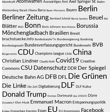
Atomwaffen
Axel Springer SE
Auswärtiges Amt
Atomkraft
Baden-
Berlin
Bayern
Barca
Württemberg
Barack Obama
Bayer-Monsanto
Berliner Zeitung
Beuel
Bernhard Schmid
Bernie Sanders
Bild
Bonn
Borussia
Blätter
Boris Johnson
BND
Boris Pistorius
Mönchengladbach
Brasilien
Brexit
bruchstuecke.info
Bundesregierung
Bundestag
Bundeskanzler*in
BVB
Bundesverfassungsgericht
Bundeswehr
Bundestagswahl
CDU
China
Champions-League
Chile
Bürgerrechte
Covid19
Christian Lindner
Creative
Claudia Roth
CSU
Datenschutz
Der Spiegel
DDR
Commons
Die Grünen
DFB
Deutsche Bahn AG
DFL
DLF
Die Linke
Digitalisierung
DLF Kultur
Die Zeit
Donald Trump
Dürre
Dortmund
Donbas
dpa
DSGVO
Emmanuel Macron
Entspannungspolitik
Elon Musk
Düsseldorf
EU
Facebook
Essen
EU-Kommission
Erneuerbare Energien
Erdgas