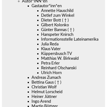
Autor*INN*en
Gastautor*inn*en
Annette Hauschild
Detlef zum Winkel
Dieter Bott ( † )
Gilbert Kolonko
Günter Bannas ( † )
Hanspeter Knirsch
Informationsstelle Lateinamerika
Julia Reda
Klaus Vater
Küppersbusch TV
Matthias W. Birkwald
Petra Erler
Reinhard Olschanski
Ulrich Horn
Andreas Zumach
Bettina Gaus ( † )
Christian Wolf
Helmut Lorscheid
Heiner Jüttner
Ingo Arend
Martin Böttger