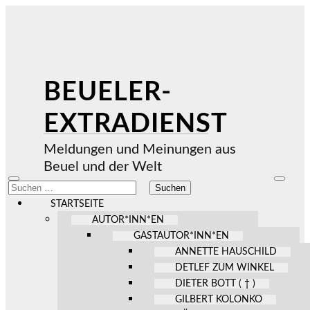
BEUELER-
EXTRADIENST
Meldungen und Meinungen aus
Beuel und der Welt
Mobile-
Suchfel
Suchen
Menü
ein-/au
nach:
ein-/ausblenden
STARTSEITE
AUTOR*INN*EN
GASTAUTOR*INN*EN
ANNETTE HAUSCHILD
DETLEF ZUM WINKEL
DIETER BOTT ( † )
GILBERT KOLONKO