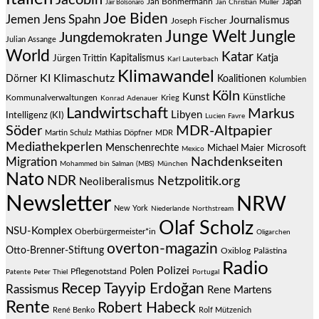
Jacobin
Jan Böhmermann
Japan
Jair Bolsonaro
Jan Christian Müller
Joe Biden
Jemen
Jens Spahn
Journalismus
Joseph Fischer
Junge Welt
Jungle
Jungdemokraten
Julian Assange
World
Katar
Jürgen Trittin
Kapitalismus
Katja
Karl Lauterbach
Klimawandel
KI
Klimaschutz
Dörner
Koalitionen
Kolumbien
Köln
Kunst
Künstliche
Kommunalverwaltungen
Krieg
Konrad Adenauer
Landwirtschaft
Markus
Libyen
Intelligenz (KI)
Lucien Favre
Söder
MDR-Altpapier
Martin Schulz
Mathias Döpfner
MDR
Mediathekperlen
Menschenrechte
Michael Maier
Microsoft
Mexico
Migration
Nachdenkseiten
Mohammed bin Salman (MBS)
München
Nato
NDR
Netzpolitik.org
Neoliberalismus
Newsletter
NRW
New York
Niederlande
Northstream
Olaf Scholz
NSU-Komplex
Oberbürgermeister*in
Oligarchen
overton-magazin
Otto-Brenner-Stiftung
Oxiblog
Palästina
Radio
Polizei
Polen
Pflegenotstand
Patente
Peter Thiel
Portugal
Recep Tayyip Erdoğan
Rassismus
Rene Martens
Rente
Robert Habeck
René Benko
Rolf Mützenich