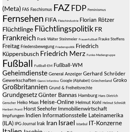
FAZ
FDP
(Meta)
Faschismus
FAS
Feminismus
Fernsehen
FIFA
Florian Rötzer
Fleischindustrie
Flüchtlingspolitik
Flüchtlinge
FR
Frankreich
Frauke Steffens
Frank Walter Steinmeier
Frauenfußball
Friedrich
Freitag
Friedensbewegung
Friedenspolitik
Friedrich Merz
Küppersbusch
Funke-Mediengruppe
Fußball
Fußball-WM
Fußball-EM
Geheimdienste
Gerhard Schröder
General Anzeiger
Groko
Gewerkschaften
Google (Alphabet)
Griechenland
Gianni Infantino
Großbritannien
Grund & Freiheitsrechte
Grundgesetz
Günter Bannas
Hamburg
Hans Dietrich
Heise-Online
Helmut Kohl
Heiko Maas
Genscher
Helmut Schmidt
Immobilienwirtschaft
Horst Seehofer
Heribert Prantl
Indien
Informationsstelle Lateinamerika
Impfungen
Israel
Iran
IT-Konzerne
(ILA)
Irak
IPG-Journal
Istanbul
Italien