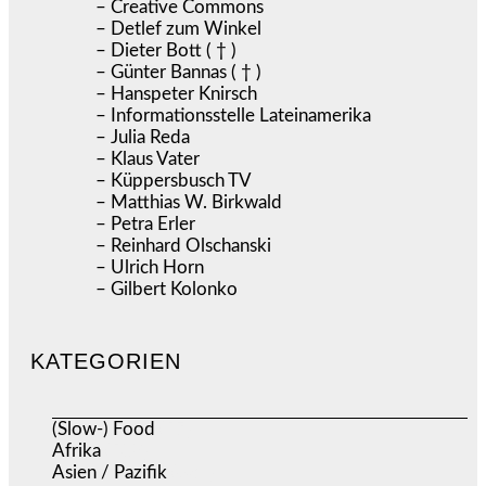
– Creative Commons
– Detlef zum Winkel
– Dieter Bott ( † )
– Günter Bannas ( † )
– Hanspeter Knirsch
– Informationsstelle Lateinamerika
– Julia Reda
– Klaus Vater
– Küppersbusch TV
– Matthias W. Birkwald
– Petra Erler
– Reinhard Olschanski
– Ulrich Horn
– Gilbert Kolonko
KATEGORIEN
(Slow-) Food
(57)
Afrika
(508)
Asien / Pazifik
(634)