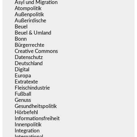
Asyl und Migration
(295)
Atompolitik
(1)
Außenpolitik
(1.721)
Außerirdische
(39)
Beuel
(525)
Beuel & Umland
(2.457)
Bonn
(637)
Bürgerrechte
(1.673)
Creative Commons
(466)
Datenschutz
(379)
Deutschland
(5.051)
Digital
(1.978)
Europa
(3.274)
Extratexte
(199)
Fleischindustrie
(50)
Fußball
(1.518)
Genuss
(1.206)
Gesundheitspolitik
(852)
Hörbefehl
(166)
Informationsfreiheit
(16)
Innenpolitik
(1.922)
Integration
(443)
International
(5.496)