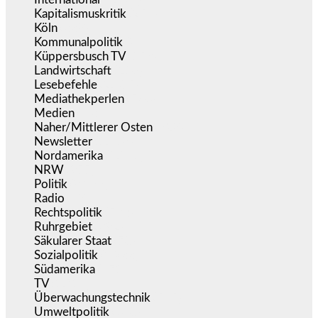
Kapitalismuskritik
(254)
Köln
(338)
Kommunalpolitik
(255)
Küppersbusch TV
(153)
Landwirtschaft
(216)
Lesebefehle
(2.605)
Mediathekperlen
(536)
Medien
(5.355)
Naher/Mittlerer Osten
(828)
Newsletter
(1.068)
Nordamerika
(1.141)
NRW
(977)
Politik
(9.188)
Radio
(484)
Rechtspolitik
(533)
Ruhrgebiet
(392)
Säkularer Staat
(70)
Sozialpolitik
(1.233)
Südamerika
(471)
TV
(1.714)
Überwachungstechnik
(545)
Umweltpolitik
(640)