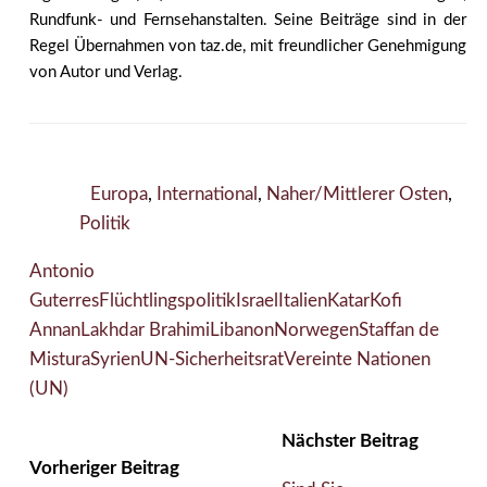
Rundfunk- und Fernsehanstalten. Seine Beiträge sind in der
Regel Übernahmen von taz.de, mit freundlicher Genehmigung
von Autor und Verlag.
Europa
,
International
,
Naher/Mittlerer Osten
,
Politik
Antonio
Guterres
Flüchtlingspolitik
Israel
Italien
Katar
Kofi
Annan
Lakhdar Brahimi
Libanon
Norwegen
Staffan de
Mistura
Syrien
UN-Sicherheitsrat
Vereinte Nationen
(UN)
Nächster Beitrag
Vorheriger Beitrag