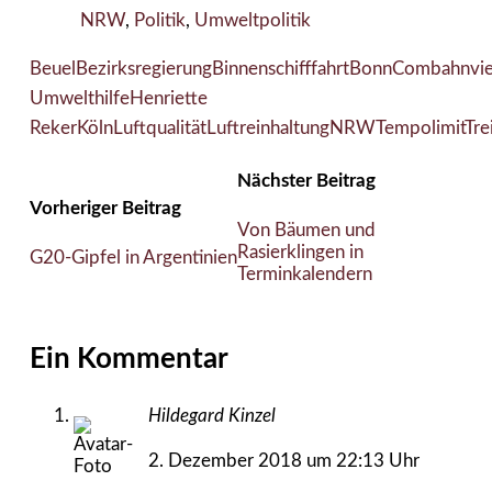
NRW
,
Politik
,
Umweltpolitik
Beuel
Bezirksregierung
Binnenschifffahrt
Bonn
Combahnvie
Umwelthilfe
Henriette
Reker
Köln
Luftqualität
Luftreinhaltung
NRW
Tempolimit
Tre
Nächster Beitrag
Vorheriger Beitrag
Von Bäumen und
Rasierklingen in
G20-Gipfel in Argentinien
Terminkalendern
Ein Kommentar
Hildegard Kinzel
2. Dezember 2018 um 22:13 Uhr