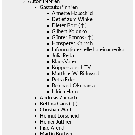
Autor*INN*en
Gastautor*inn*en
Annette Hauschild
Detlef zum Winkel
Dieter Bott ( † )
Gilbert Kolonko
Günter Bannas ( † )
Hanspeter Knirsch
Informationsstelle Lateinamerika
Julia Reda
Klaus Vater
Küppersbusch TV
Matthias W. Birkwald
Petra Erler
Reinhard Olschanski
Ulrich Horn
Andreas Zumach
Bettina Gaus ( † )
Christian Wolf
Helmut Lorscheid
Heiner Jüttner
Ingo Arend
Martin Böttger