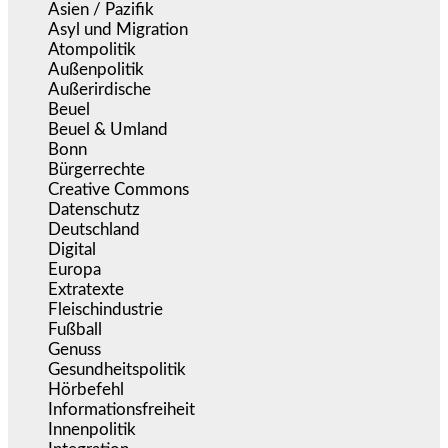
Asien / Pazifik
(633)
Asyl und Migration
(295)
Atompolitik
(1)
Außenpolitik
(1.719)
Außerirdische
(39)
Beuel
(525)
Beuel & Umland
(2.457)
Bonn
(637)
Bürgerrechte
(1.671)
Creative Commons
(465)
Datenschutz
(377)
Deutschland
(5.050)
Digital
(1.976)
Europa
(3.272)
Extratexte
(199)
Fleischindustrie
(50)
Fußball
(1.518)
Genuss
(1.206)
Gesundheitspolitik
(852)
Hörbefehl
(166)
Informationsfreiheit
(15)
Innenpolitik
(1.920)