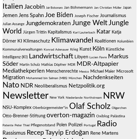
Italien
Jacobin
Jan Böhmermann
Japan
Jair Bolsonaro
Jan Christian Müller
Joe Biden
Jemen
Jens Spahn
Journalismus
Joseph Fischer
Junge Welt
Jungle
Jungdemokraten
Julian Assange
World
Katar
Jürgen Trittin
Kapitalismus
Katja
Karl Lauterbach
Klimawandel
KI
Klimaschutz
Dörner
Koalitionen
Kolumbien
Köln
Kunst
Künstliche
Kommunalverwaltungen
Krieg
Konrad Adenauer
Landwirtschaft
Markus
Libyen
Intelligenz (KI)
Lucien Favre
Söder
MDR-Altpapier
Martin Schulz
Mathias Döpfner
MDR
Mediathekperlen
Menschenrechte
Michael Maier
Microsoft
Mexico
Migration
Nachdenkseiten
Mohammed bin Salman (MBS)
München
Nato
NDR
Netzpolitik.org
Neoliberalismus
Newsletter
NRW
New York
Niederlande
Northstream
Olaf Scholz
NSU-Komplex
Oberbürgermeister*in
Oligarchen
overton-magazin
Otto-Brenner-Stiftung
Oxiblog
Palästina
Radio
Polizei
Polen
Pflegenotstand
Patente
Peter Thiel
Portugal
Recep Tayyip Erdoğan
Rassismus
Rene Martens