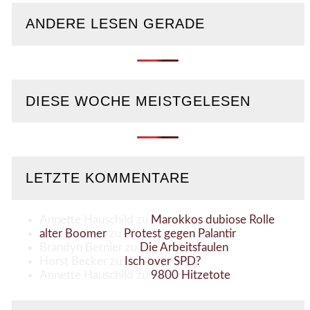
ANDERE LESEN GERADE
DIESE WOCHE MEISTGELESEN
LETZTE KOMMENTARE
Annette Hauschild
zu
Marokkos dubiose Rolle
alter Boomer
zu
Protest gegen Palantir
Brandyn Bernier
zu
Die Arbeitsfaulen
Horst Becker
zu
Isch over SPD?
Annette Hauschild
zu
9800 Hitzetote