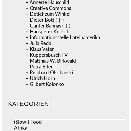
– Annette Hauschild
– Creative Commons
– Detlef zum Winkel
– Dieter Bott ( † )
– Günter Bannas ( † )
– Hanspeter Knirsch
– Informationsstelle Lateinamerika
– Julia Reda
– Klaus Vater
– Küppersbusch TV
– Matthias W. Birkwald
– Petra Erler
– Reinhard Olschanski
– Ulrich Horn
– Gilbert Kolonko
KATEGORIEN
(Slow-) Food
(57)
Afrika
(508)