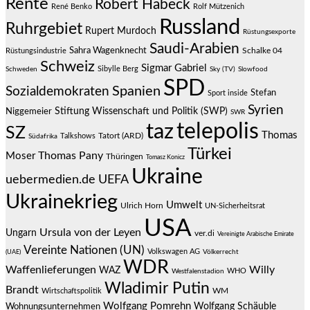
Rente
Robert Habeck
René Benko
Rolf Mützenich
Russland
Ruhrgebiet
Rupert Murdoch
Rüstungsexporte
Saudi-Arabien
Sahra Wagenknecht
Schalke 04
Rüstungsindustrie
Schweiz
Sigmar Gabriel
Sibylle Berg
Schweden
Sky (TV)
Slowfood
SPD
Spanien
Sozialdemokraten
Stefan
Sport inside
Syrien
Stiftung Wissenschaft und Politik (SWP)
Niggemeier
SWR
telepolis
taz
SZ
Thomas
Talkshows
Tatort (ARD)
Südafrika
Türkei
Thomas Pany
Moser
Thüringen
Tomasz Konicz
Ukraine
uebermedien.de
UEFA
Ukrainekrieg
Umwelt
Ulrich Horn
UN-Sicherheitsrat
USA
Ursula von der Leyen
Ungarn
ver.di
Vereinigte Arabische Emirate
Vereinte Nationen (UN)
Volkswagen AG
(UAE)
Völkerrecht
WDR
Waffenlieferungen
Willy
WAZ
WHO
Westfalenstadion
Wladimir Putin
Brandt
Wirtschaftspolitik
WM
Wolfgang Pomrehn
Wolfgang Schäuble
Wohnungsunternehmen