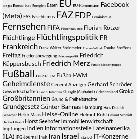
EU
Facebook
Essen
EU-Kommission
Erneuerbare Energien
Erdgas
FAZ
FDP
(Meta)
Faschismus
FAS
Feminismus
Fernsehen
FIFA
Florian Rötzer
Fleischindustrie
Flüchtlingspolitik
Flüchtlinge
FR
Frankreich
Frauke Steffens
Frank Walter Steinmeier
Frauenfußball
Friedrich
Freitag
Friedensbewegung
Friedenspolitik
Friedrich Merz
Küppersbusch
Funke-Mediengruppe
Fußball
Fußball-WM
Fußball-EM
Geheimdienste
Gerhard Schröder
General Anzeiger
Groko
Gewerkschaften
Google (Alphabet)
Griechenland
Gianni Infantino
Großbritannien
Grund & Freiheitsrechte
Grundgesetz
Günter Bannas
Hamburg
Hans Dietrich
Heise-Online
Helmut Kohl
Heiko Maas
Genscher
Helmut Schmidt
Immobilienwirtschaft
Horst Seehofer
Heribert Prantl
Indien
Informationsstelle Lateinamerika
Impfungen
Israel
Iran
IT-Konzerne
(ILA)
Irak
IPG-Journal
Istanbul