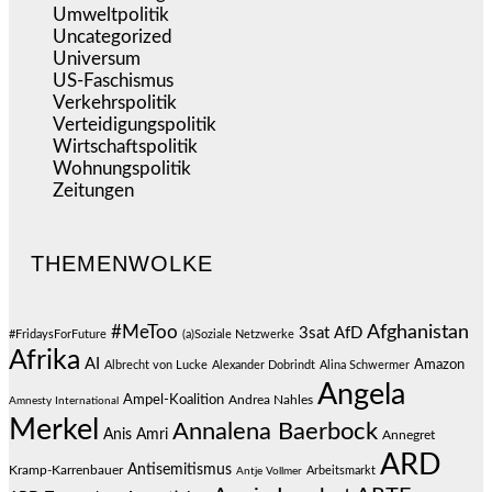
Umweltpolitik
(639)
Uncategorized
(144)
Universum
(38)
US-Faschismus
(343)
Verkehrspolitik
(538)
Verteidigungspolitik
(682)
Wirtschaftspolitik
(1.118)
Wohnungspolitik
(112)
Zeitungen
(523)
THEMENWOLKE
#MeToo
Afghanistan
3sat
AfD
#FridaysForFuture
(a)Soziale Netzwerke
Afrika
AI
Amazon
Albrecht von Lucke
Alexander Dobrindt
Alina Schwermer
Angela
Ampel-Koalition
Andrea Nahles
Amnesty International
Merkel
Annalena Baerbock
Anis Amri
Annegret
ARD
Antisemitismus
Kramp-Karrenbauer
Arbeitsmarkt
Antje Vollmer