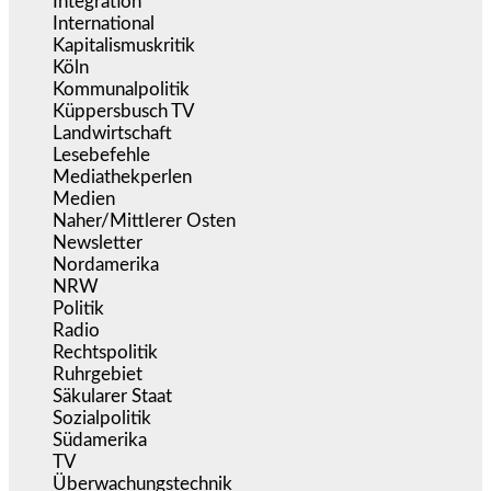
Integration
(441)
International
(5.494)
Kapitalismuskritik
(253)
Köln
(338)
Kommunalpolitik
(255)
Küppersbusch TV
(152)
Landwirtschaft
(216)
Lesebefehle
(2.604)
Mediathekperlen
(536)
Medien
(5.353)
Naher/Mittlerer Osten
(828)
Newsletter
(1.068)
Nordamerika
(1.140)
NRW
(977)
Politik
(9.186)
Radio
(484)
Rechtspolitik
(531)
Ruhrgebiet
(392)
Säkularer Staat
(70)
Sozialpolitik
(1.231)
Südamerika
(471)
TV
(1.714)
Überwachungstechnik
(543)