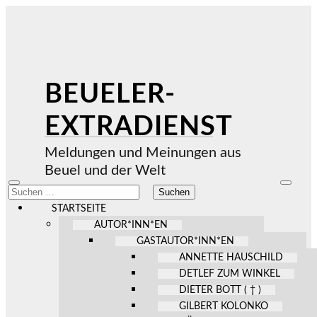
BEUELER-
EXTRADIENST
Meldungen und Meinungen aus
Beuel und der Welt
Mobile-
Suchfel
Suchen
Menü
ein-/au
nach:
ein-/ausblenden
STARTSEITE
AUTOR*INN*EN
GASTAUTOR*INN*EN
ANNETTE HAUSCHILD
DETLEF ZUM WINKEL
DIETER BOTT ( † )
GILBERT KOLONKO