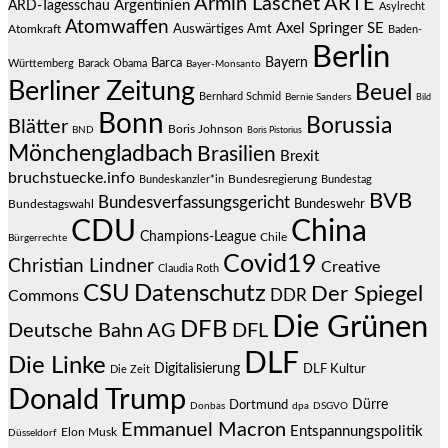
Armin Laschet
ARTE
Argentinien
ARD-Tagesschau
Asylrecht
Atomwaffen
Axel Springer SE
Auswärtiges Amt
Atomkraft
Baden-
Berlin
Bayern
Barca
Württemberg
Barack Obama
Bayer-Monsanto
Berliner Zeitung
Beuel
Bernhard Schmid
Bernie Sanders
Bild
Bonn
Borussia
Blätter
Boris Johnson
BND
Boris Pistorius
Mönchengladbach
Brasilien
Brexit
bruchstuecke.info
Bundesregierung
Bundestag
Bundeskanzler*in
BVB
Bundesverfassungsgericht
Bundeswehr
Bundestagswahl
CDU
China
Champions-League
Chile
Bürgerrechte
Covid19
Christian Lindner
Creative
Claudia Roth
CSU
Datenschutz
Der Spiegel
DDR
Commons
Die Grünen
DFB
Deutsche Bahn AG
DFL
DLF
Die Linke
Digitalisierung
DLF Kultur
Die Zeit
Donald Trump
Dürre
Dortmund
Donbas
dpa
DSGVO
Emmanuel Macron
Entspannungspolitik
Elon Musk
Düsseldorf