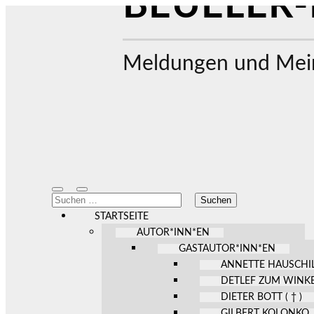
BEUELER-
Meldungen und Mein
Mobile-
Suchfeld
Suchen
Menü
ein-/ausblenden
nach:
ein-/ausblenden
STARTSEITE
AUTOR*INN*EN
GASTAUTOR*INN*EN
ANNETTE HAUSCHI
DETLEF ZUM WINK
DIETER BOTT ( † )
GILBERT KOLONKO