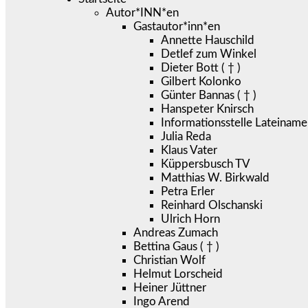
Autor*INN*en
Gastautor*inn*en
Annette Hauschild
Detlef zum Winkel
Dieter Bott ( † )
Gilbert Kolonko
Günter Bannas ( † )
Hanspeter Knirsch
Informationsstelle Lateiname
Julia Reda
Klaus Vater
Küppersbusch TV
Matthias W. Birkwald
Petra Erler
Reinhard Olschanski
Ulrich Horn
Andreas Zumach
Bettina Gaus ( † )
Christian Wolf
Helmut Lorscheid
Heiner Jüttner
Ingo Arend