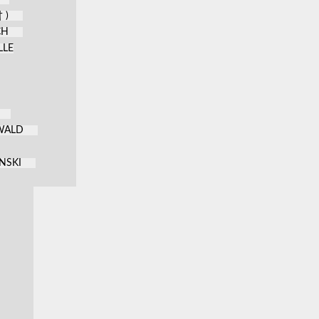
 )
CH
LLE
KWALD
NSKI