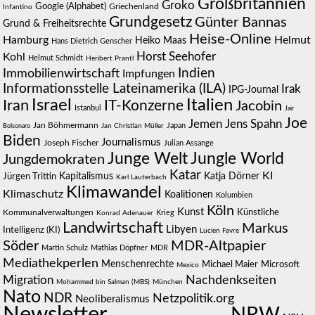
Großbritannien
Groko
Google (Alphabet)
Griechenland
Infantino
Grundgesetz
Günter Bannas
Grund & Freiheitsrechte
Heise-Online
Hamburg
Helmut
Heiko Maas
Hans Dietrich Genscher
Kohl
Horst Seehofer
Helmut Schmidt
Heribert Prantl
Indien
Immobilienwirtschaft
Impfungen
Informationsstelle Lateinamerika (ILA)
Irak
IPG-Journal
Israel
Italien
Iran
IT-Konzerne
Jacobin
Istanbul
Jair
Joe
Jemen
Jens Spahn
Jan Böhmermann
Japan
Bolsonaro
Jan Christian Müller
Biden
Journalismus
Joseph Fischer
Julian Assange
Junge Welt
Jungle World
Jungdemokraten
Katar
KI
Jürgen Trittin
Kapitalismus
Katja Dörner
Karl Lauterbach
Klimawandel
Klimaschutz
Koalitionen
Kolumbien
Köln
Kunst
Künstliche
Kommunalverwaltungen
Krieg
Konrad Adenauer
Landwirtschaft
Markus
Libyen
Intelligenz (KI)
Lucien Favre
Söder
MDR-Altpapier
Martin Schulz
Mathias Döpfner
MDR
Mediathekperlen
Menschenrechte
Michael Maier
Microsoft
Mexico
Migration
Nachdenkseiten
Mohammed bin Salman (MBS)
München
Nato
NDR
Netzpolitik.org
Neoliberalismus
Newsletter
NRW