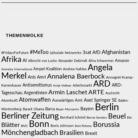
THEMENWOLKE
#MeToo
Afghanistan
3sat
AfD
#FridaysForFuture
(a)Soziale Netzwerke
Afrika
AI
Amazon
Albrecht von Lucke
Alexander Dobrindt
Alina Schwermer
Angela
Ampel-Koalition
Andrea Nahles
Amnesty International
Merkel
Annalena Baerbock
Anis Amri
Annegret Kramp-
ARD
Antisemitismus
ARD-
Karrenbauer
Arbeitsmarkt
Antje Vollmer
Armin Laschet
ARTE
Argentinien
Tagesschau
Asylrecht
Atomwaffen
Axel Springer SE
Auswärtiges Amt
Atomkraft
Baden-
Berlin
Bayern
Barca
Württemberg
Barack Obama
Bayer-Monsanto
Berliner Zeitung
Beuel
Bernhard Schmid
Bernie Sanders
Bild
Bonn
Borussia
Blätter
Boris Johnson
BND
Boris Pistorius
Mönchengladbach
Brasilien
Brexit