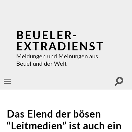
BEUELER-
EXTRADIENST
Meldungen und Meinungen aus
Beuel und der Welt
Suchf
Mobile-
ein-/a
Menü
ein-/ausblenden
Das Elend der bösen
“Leitmedien” ist auch ein