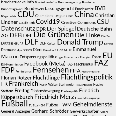
bruchstuecke.info
Bundesregierung
Bundestag
Bundeskanzler*in
BVB
Bundesverfassungsgericht
Bundeswehr
Bundestagswahl
CDU
China
Christian
Champions-League
Chile
Bürgerrechte
Covid19
CSU
Lindner
Creative Commons
Claudia Roth
Datenschutz
Der Spiegel
Deutsche Bahn
DDR
Die Grünen
DFB
Die Linke
AG
DFL
Die Zeit
DLF
Donald Trump
Digitalisierung
DLF Kultur
Donbas
Emmanuel
Dürre
Dortmund
Elon Musk
dpa
DSGVO
Düsseldorf
EU
Macron
Entspannungspolitik
Essen
Erneuerbare Energien
Erdgas
FAZ
Facebook (Meta)
Faschismus
FAS
EU-Kommission
Fernsehen
FDP
FIFA
Feminismus
Fleischindustrie
Flüchtlingspolitik
Flüchtlinge
Florian Rötzer
Frankreich
FR
Frauke
Frank Walter Steinmeier
Frauenfußball
Friedrich
Freitag
Steffens
Friedensbewegung
Friedenspolitik
Friedrich Merz
Küppersbusch
Funke-Mediengruppe
Fußball
Geheimdienste
Fußball-WM
Fußball-EM
Gerhard Schröder
Gewerkschaften
General Anzeiger
Gianni