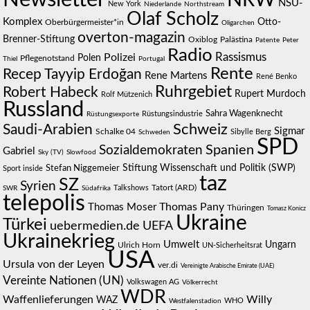
NSU-
New York
Niederlande
Northstream
Olaf Scholz
Komplex
Otto-
Oberbürgermeister*in
Oligarchen
overton-magazin
Brenner-Stiftung
Oxiblog
Palästina
Patente
Peter
Radio
Polizei
Rassismus
Polen
Pflegenotstand
Thiel
Portugal
Rente
Recep Tayyip Erdoğan
Rene Martens
René Benko
Ruhrgebiet
Robert Habeck
Rupert Murdoch
Rolf Mützenich
Russland
Sahra Wagenknecht
Rüstungsindustrie
Rüstungsexporte
Schweiz
Saudi-Arabien
Sigmar
Schalke 04
Sibylle Berg
Schweden
SPD
Spanien
Sozialdemokraten
Gabriel
Sky (TV)
Slowfood
Stiftung Wissenschaft und Politik (SWP)
Stefan Niggemeier
Sport inside
taz
SZ
Syrien
Talkshows
Tatort (ARD)
SWR
Südafrika
telepolis
Thomas Pany
Thomas Moser
Thüringen
Tomasz Konicz
Ukraine
Türkei
uebermedien.de
UEFA
Ukrainekrieg
Umwelt
Ungarn
Ulrich Horn
UN-Sicherheitsrat
USA
Ursula von der Leyen
ver.di
Vereinigte Arabische Emirate (UAE)
Vereinte Nationen (UN)
Volkswagen AG
Völkerrecht
WDR
Waffenlieferungen
Willy
WAZ
WHO
Westfalenstadion