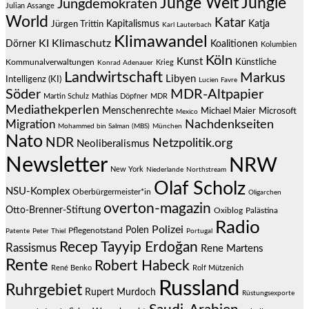
Junge Welt
Jungle
Jungdemokraten
Julian Assange
World
Katar
Jürgen Trittin
Kapitalismus
Katja
Karl Lauterbach
Klimawandel
KI
Klimaschutz
Dörner
Koalitionen
Kolumbien
Köln
Kunst
Künstliche
Kommunalverwaltungen
Krieg
Konrad Adenauer
Landwirtschaft
Markus
Libyen
Intelligenz (KI)
Lucien Favre
Söder
MDR-Altpapier
Martin Schulz
Mathias Döpfner
MDR
Mediathekperlen
Menschenrechte
Michael Maier
Microsoft
Mexico
Migration
Nachdenkseiten
Mohammed bin Salman (MBS)
München
Nato
NDR
Netzpolitik.org
Neoliberalismus
Newsletter
NRW
New York
Niederlande
Northstream
Olaf Scholz
NSU-Komplex
Oberbürgermeister*in
Oligarchen
overton-magazin
Otto-Brenner-Stiftung
Oxiblog
Palästina
Radio
Polizei
Polen
Pflegenotstand
Patente
Peter Thiel
Portugal
Recep Tayyip Erdoğan
Rassismus
Rene Martens
Rente
Robert Habeck
René Benko
Rolf Mützenich
Russland
Ruhrgebiet
Rupert Murdoch
Rüstungsexporte