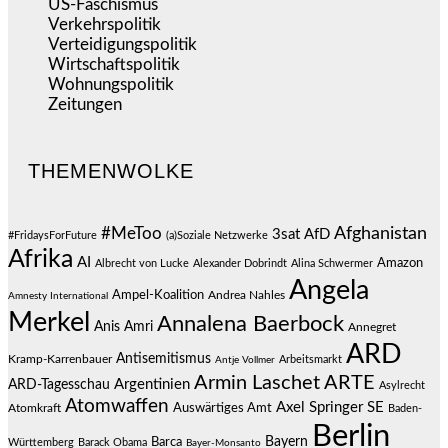
US-Faschismus
(344)
Verkehrspolitik
(538)
Verteidigungspolitik
(683)
Wirtschaftspolitik
(1.120)
Wohnungspolitik
(112)
Zeitungen
(524)
THEMENWOLKE
#MeToo
Afghanistan
3sat
AfD
#FridaysForFuture
(a)Soziale Netzwerke
Afrika
AI
Amazon
Albrecht von Lucke
Alexander Dobrindt
Alina Schwermer
Angela
Ampel-Koalition
Andrea Nahles
Amnesty International
Merkel
Annalena Baerbock
Anis Amri
Annegret
ARD
Antisemitismus
Kramp-Karrenbauer
Arbeitsmarkt
Antje Vollmer
Armin Laschet
ARTE
Argentinien
ARD-Tagesschau
Asylrecht
Atomwaffen
Axel Springer SE
Auswärtiges Amt
Atomkraft
Baden-
Berlin
Bayern
Barca
Württemberg
Barack Obama
Bayer-Monsanto