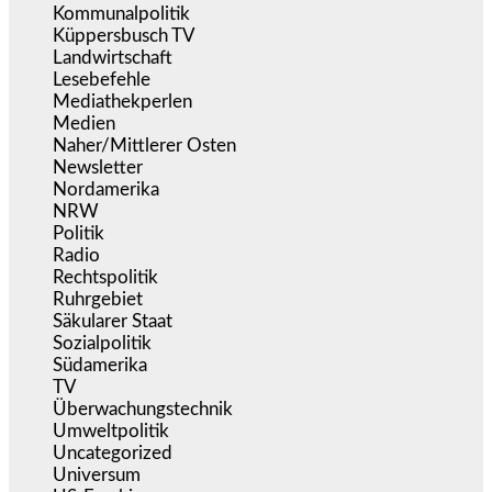
Kommunalpolitik
(255)
Küppersbusch TV
(153)
Landwirtschaft
(216)
Lesebefehle
(2.605)
Mediathekperlen
(536)
Medien
(5.355)
Naher/Mittlerer Osten
(828)
Newsletter
(1.068)
Nordamerika
(1.141)
NRW
(977)
Politik
(9.188)
Radio
(484)
Rechtspolitik
(533)
Ruhrgebiet
(392)
Säkularer Staat
(70)
Sozialpolitik
(1.233)
Südamerika
(471)
TV
(1.714)
Überwachungstechnik
(545)
Umweltpolitik
(640)
Uncategorized
(144)
Universum
(38)