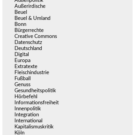
Außenpolitik
(1.721)
Außerirdische
(39)
Beuel
(525)
Beuel & Umland
(2.457)
Bonn
(637)
Bürgerrechte
(1.673)
Creative Commons
(466)
Datenschutz
(379)
Deutschland
(5.051)
Digital
(1.978)
Europa
(3.274)
Extratexte
(199)
Fleischindustrie
(50)
Fußball
(1.518)
Genuss
(1.206)
Gesundheitspolitik
(852)
Hörbefehl
(166)
Informationsfreiheit
(16)
Innenpolitik
(1.922)
Integration
(443)
International
(5.496)
Kapitalismuskritik
(254)
Köln
(338)