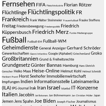
Fernsehen
FIFA
Florian Rötzer
Fleischindustrie
Flüchtlingspolitik
Flüchtlinge
FR
Frankreich
Frauke Steffens
Frank Walter Steinmeier
Frauenfußball
Friedrich
Freitag
Friedensbewegung
Friedenspolitik
Friedrich Merz
Küppersbusch
Funke-Mediengruppe
Fußball
Fußball-WM
Fußball-EM
Geheimdienste
Gerhard Schröder
General Anzeiger
Groko
Gewerkschaften
Google (Alphabet)
Griechenland
Gianni Infantino
Großbritannien
Grund & Freiheitsrechte
Grundgesetz
Günter Bannas
Hamburg
Hans Dietrich
Heise-Online
Helmut Kohl
Heiko Maas
Genscher
Helmut Schmidt
Immobilienwirtschaft
Horst Seehofer
Heribert Prantl
Indien
Informationsstelle Lateinamerika
Impfungen
Israel
Iran
IT-Konzerne
(ILA)
Irak
IPG-Journal
Istanbul
Italien
Jacobin
Jan Böhmermann
Japan
Jair Bolsonaro
Jan Christian Müller
Joe Biden
Jemen
Jens Spahn
Journalismus
Joseph Fischer