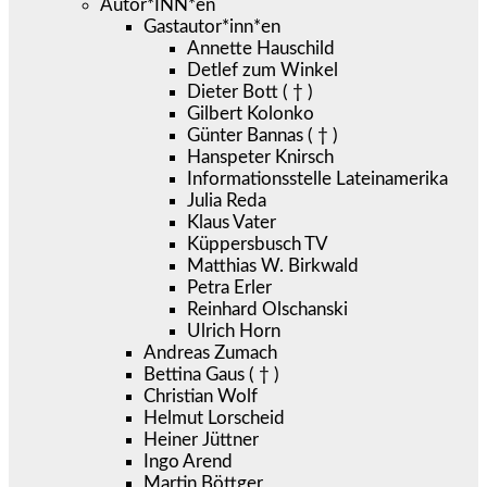
Autor*INN*en
Gastautor*inn*en
Annette Hauschild
Detlef zum Winkel
Dieter Bott ( † )
Gilbert Kolonko
Günter Bannas ( † )
Hanspeter Knirsch
Informationsstelle Lateinamerika
Julia Reda
Klaus Vater
Küppersbusch TV
Matthias W. Birkwald
Petra Erler
Reinhard Olschanski
Ulrich Horn
Andreas Zumach
Bettina Gaus ( † )
Christian Wolf
Helmut Lorscheid
Heiner Jüttner
Ingo Arend
Martin Böttger