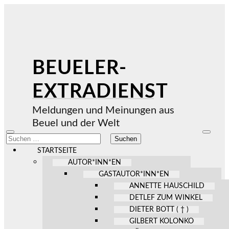
BEUELER-
EXTRADIENST
Meldungen und Meinungen aus
Beuel und der Welt
Mobile-
Suchfel
Suchen
Menü
ein-/au
nach:
ein-/ausblenden
STARTSEITE
AUTOR*INN*EN
GASTAUTOR*INN*EN
ANNETTE HAUSCHILD
DETLEF ZUM WINKEL
DIETER BOTT ( † )
GILBERT KOLONKO