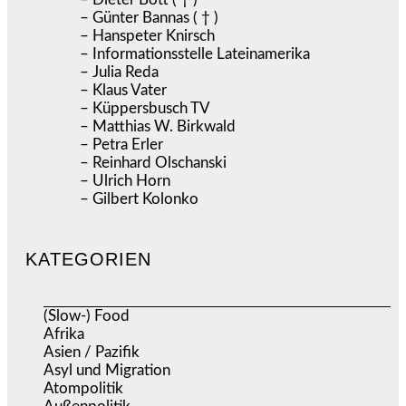
– Günter Bannas ( † )
– Hanspeter Knirsch
– Informationsstelle Lateinamerika
– Julia Reda
– Klaus Vater
– Küppersbusch TV
– Matthias W. Birkwald
– Petra Erler
– Reinhard Olschanski
– Ulrich Horn
– Gilbert Kolonko
KATEGORIEN
(Slow-) Food
(57)
Afrika
(508)
Asien / Pazifik
(634)
Asyl und Migration
(295)
Atompolitik
(1)