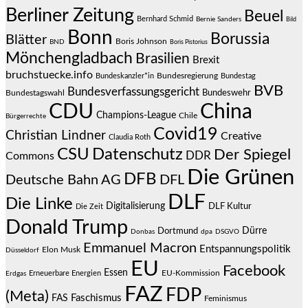
Berliner Zeitung
Beuel
Bernhard Schmid
Bernie Sanders
Bild
Bonn
Borussia
Blätter
Boris Johnson
BND
Boris Pistorius
Mönchengladbach
Brasilien
Brexit
bruchstuecke.info
Bundesregierung
Bundestag
Bundeskanzler*in
BVB
Bundesverfassungsgericht
Bundeswehr
Bundestagswahl
CDU
China
Champions-League
Chile
Bürgerrechte
Covid19
Christian Lindner
Creative
Claudia Roth
CSU
Datenschutz
Der Spiegel
DDR
Commons
Die Grünen
DFB
Deutsche Bahn AG
DFL
DLF
Die Linke
Digitalisierung
DLF Kultur
Die Zeit
Donald Trump
Dürre
Dortmund
Donbas
dpa
DSGVO
Emmanuel Macron
Entspannungspolitik
Elon Musk
Düsseldorf
EU
Facebook
Essen
EU-Kommission
Erneuerbare Energien
Erdgas
FAZ
FDP
(Meta)
Faschismus
FAS
Feminismus