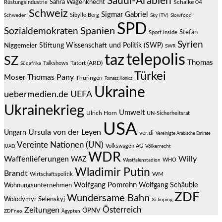
Saudi-Arabien
Sahra Wagenknecht
Schalke 04
Rüstungsindustrie
Schweiz
Sigmar Gabriel
Sibylle Berg
Schweden
Sky (TV)
Slowfood
SPD
Spanien
Sozialdemokraten
Stefan
Sport inside
Syrien
Stiftung Wissenschaft und Politik (SWP)
Niggemeier
SWR
telepolis
taz
SZ
Thomas
Talkshows
Tatort (ARD)
Südafrika
Türkei
Thomas Pany
Moser
Thüringen
Tomasz Konicz
Ukraine
uebermedien.de
UEFA
Ukrainekrieg
Umwelt
Ulrich Horn
UN-Sicherheitsrat
USA
Ursula von der Leyen
Ungarn
ver.di
Vereinigte Arabische Emirate
Vereinte Nationen (UN)
Volkswagen AG
(UAE)
Völkerrecht
WDR
Waffenlieferungen
Willy
WAZ
WHO
Westfalenstadion
Wladimir Putin
Brandt
Wirtschaftspolitik
WM
Wolfgang Pomrehn
Wolfgang Schäuble
Wohnungsunternehmen
ZDF
Wundersame Bahn
Wolodymyr Selenskyj
Xi Jinping
Österreich
Zeitungen
ÖPNV
ZDFneo
Ägypten