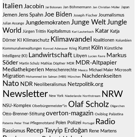
Italien
Jacobin
Jan Böhmermann
Japan
Jair Bolsonaro
Jan Christian Müller
Joe Biden
Jemen
Jens Spahn
Journalismus
Joseph Fischer
Junge Welt
Jungle
Jungdemokraten
Julian Assange
World
Katar
Jürgen Trittin
Kapitalismus
Katja
Karl Lauterbach
Klimawandel
KI
Klimaschutz
Dörner
Koalitionen
Kolumbien
Köln
Kunst
Künstliche
Kommunalverwaltungen
Krieg
Konrad Adenauer
Landwirtschaft
Markus
Libyen
Intelligenz (KI)
Lucien Favre
Söder
MDR-Altpapier
Martin Schulz
Mathias Döpfner
MDR
Mediathekperlen
Menschenrechte
Michael Maier
Microsoft
Mexico
Migration
Nachdenkseiten
Mohammed bin Salman (MBS)
München
Nato
NDR
Netzpolitik.org
Neoliberalismus
Newsletter
NRW
New York
Niederlande
Northstream
Olaf Scholz
NSU-Komplex
Oberbürgermeister*in
Oligarchen
overton-magazin
Otto-Brenner-Stiftung
Oxiblog
Palästina
Radio
Polizei
Polen
Pflegenotstand
Patente
Peter Thiel
Portugal
Recep Tayyip Erdoğan
Rassismus
Rene Martens