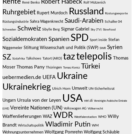
Rente
Robert Habeck
René Benko
Rolf Mützenich
Russland
Ruhrgebiet
Rupert Murdoch
Rüstungsexporte
Saudi-Arabien
Sahra Wagenknecht
Schalke 04
Rüstungsindustrie
Schweiz
Sigmar Gabriel
Sibylle Berg
Schweden
Sky (TV)
Slowfood
SPD
Spanien
Sozialdemokraten
Stefan
Sport inside
Syrien
Stiftung Wissenschaft und Politik (SWP)
Niggemeier
SWR
telepolis
taz
SZ
Thomas
Talkshows
Tatort (ARD)
Südafrika
Türkei
Thomas Pany
Moser
Thüringen
Tomasz Konicz
Ukraine
uebermedien.de
UEFA
Ukrainekrieg
Umwelt
Ulrich Horn
UN-Sicherheitsrat
USA
Ursula von der Leyen
Ungarn
ver.di
Vereinigte Arabische Emirate
Vereinte Nationen (UN)
Volkswagen AG
(UAE)
Völkerrecht
WDR
Waffenlieferungen
Willy
WAZ
WHO
Westfalenstadion
Wladimir Putin
Brandt
Wirtschaftspolitik
WM
Wolfgang Pomrehn
Wolfgang Schäuble
Wohnungsunternehmen