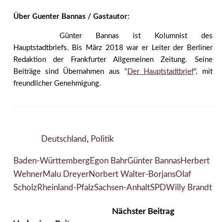
Über Guenter Bannas / Gastautor:
Günter Bannas ist Kolumnist des
Hauptstadtbriefs. Bis März 2018 war er Leiter der Berliner
Redaktion der Frankfurter Allgemeinen Zeitung. Seine
Beiträge sind Übernahmen aus "
Der Hauptstadtbrief
", mit
freundlicher Genehmigung.
Deutschland
,
Politik
Baden-Württemberg
Egon Bahr
Günter Bannas
Herbert
Wehner
Malu Dreyer
Norbert Walter-Borjans
Olaf
Scholz
Rheinland-Pfalz
Sachsen-Anhalt
SPD
Willy Brandt
Nächster Beitrag