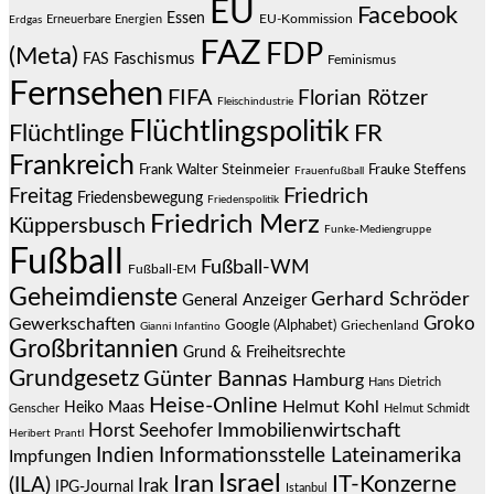
EU
Facebook
Essen
EU-Kommission
Erneuerbare Energien
Erdgas
FAZ
FDP
(Meta)
Faschismus
FAS
Feminismus
Fernsehen
FIFA
Florian Rötzer
Fleischindustrie
Flüchtlingspolitik
Flüchtlinge
FR
Frankreich
Frauke Steffens
Frank Walter Steinmeier
Frauenfußball
Friedrich
Freitag
Friedensbewegung
Friedenspolitik
Friedrich Merz
Küppersbusch
Funke-Mediengruppe
Fußball
Fußball-WM
Fußball-EM
Geheimdienste
Gerhard Schröder
General Anzeiger
Groko
Gewerkschaften
Google (Alphabet)
Griechenland
Gianni Infantino
Großbritannien
Grund & Freiheitsrechte
Grundgesetz
Günter Bannas
Hamburg
Hans Dietrich
Heise-Online
Helmut Kohl
Heiko Maas
Genscher
Helmut Schmidt
Immobilienwirtschaft
Horst Seehofer
Heribert Prantl
Indien
Informationsstelle Lateinamerika
Impfungen
Israel
Iran
IT-Konzerne
(ILA)
Irak
IPG-Journal
Istanbul