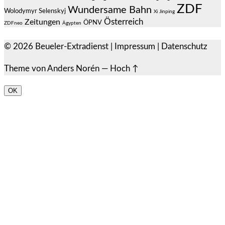
ZDF
Wundersame Bahn
Wolodymyr Selenskyj
Xi Jinping
Österreich
Zeitungen
ÖPNV
ZDFneo
Ägypten
© 2026
Beueler-Extradienst
|
Impressum
|
Datenschutz
Theme von
Anders Norén
—
Hoch ↑
OK