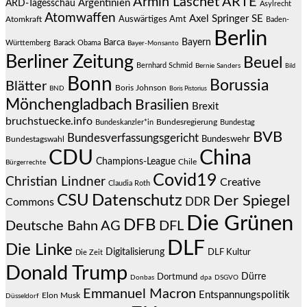
Armin Laschet
ARTE
Argentinien
ARD-Tagesschau
Asylrecht
Atomwaffen
Axel Springer SE
Auswärtiges Amt
Atomkraft
Baden-
Berlin
Bayern
Barca
Württemberg
Barack Obama
Bayer-Monsanto
Berliner Zeitung
Beuel
Bernhard Schmid
Bernie Sanders
Bild
Bonn
Borussia
Blätter
Boris Johnson
BND
Boris Pistorius
Mönchengladbach
Brasilien
Brexit
bruchstuecke.info
Bundesregierung
Bundestag
Bundeskanzler*in
BVB
Bundesverfassungsgericht
Bundeswehr
Bundestagswahl
CDU
China
Champions-League
Chile
Bürgerrechte
Covid19
Christian Lindner
Creative
Claudia Roth
CSU
Datenschutz
Der Spiegel
DDR
Commons
Die Grünen
DFB
Deutsche Bahn AG
DFL
DLF
Die Linke
Digitalisierung
DLF Kultur
Die Zeit
Donald Trump
Dürre
Dortmund
Donbas
dpa
DSGVO
Emmanuel Macron
Entspannungspolitik
Elon Musk
Düsseldorf