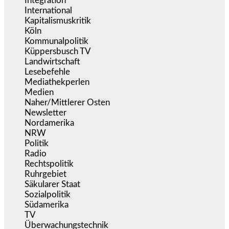
Integration
(444)
International
(5.497)
Kapitalismuskritik
(254)
Köln
(338)
Kommunalpolitik
(255)
Küppersbusch TV
(153)
Landwirtschaft
(217)
Lesebefehle
(2.605)
Mediathekperlen
(536)
Medien
(5.358)
Naher/Mittlerer Osten
(828)
Newsletter
(1.068)
Nordamerika
(1.141)
NRW
(977)
Politik
(9.190)
Radio
(486)
Rechtspolitik
(535)
Ruhrgebiet
(392)
Säkularer Staat
(70)
Sozialpolitik
(1.235)
Südamerika
(471)
TV
(1.716)
Überwachungstechnik
(546)