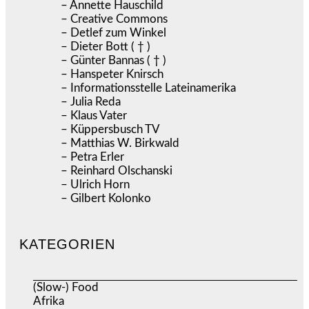
– Annette Hauschild
– Creative Commons
– Detlef zum Winkel
– Dieter Bott ( † )
– Günter Bannas ( † )
– Hanspeter Knirsch
– Informationsstelle Lateinamerika
– Julia Reda
– Klaus Vater
– Küppersbusch TV
– Matthias W. Birkwald
– Petra Erler
– Reinhard Olschanski
– Ulrich Horn
– Gilbert Kolonko
KATEGORIEN
(Slow-) Food
(57)
Afrika
(508)