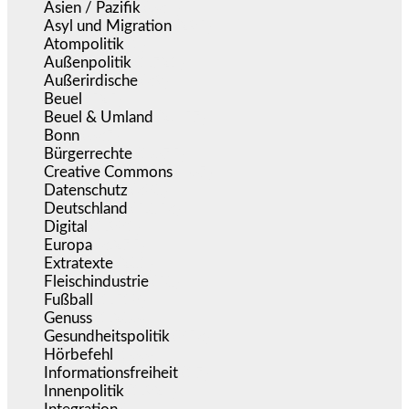
Asien / Pazifik
(634)
Asyl und Migration
(295)
Atompolitik
(1)
Außenpolitik
(1.721)
Außerirdische
(39)
Beuel
(525)
Beuel & Umland
(2.457)
Bonn
(637)
Bürgerrechte
(1.675)
Creative Commons
(467)
Datenschutz
(380)
Deutschland
(5.053)
Digital
(1.981)
Europa
(3.275)
Extratexte
(201)
Fleischindustrie
(50)
Fußball
(1.518)
Genuss
(1.206)
Gesundheitspolitik
(853)
Hörbefehl
(166)
Informationsfreiheit
(17)
Innenpolitik
(1.924)