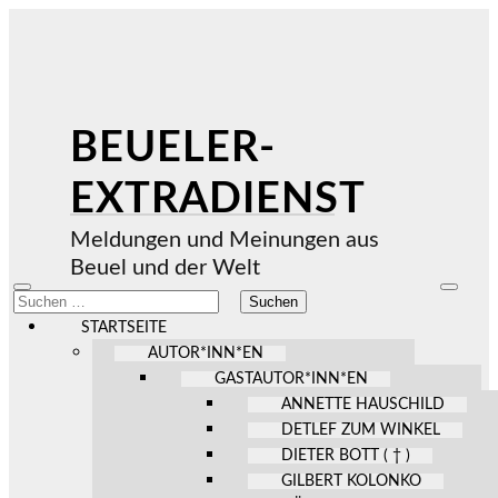
BEUELER-
EXTRADIENST
Meldungen und Meinungen aus
Beuel und der Welt
Mobile-
Suchfel
Suchen
Menü
ein-/au
nach:
ein-/ausblenden
STARTSEITE
AUTOR*INN*EN
GASTAUTOR*INN*EN
ANNETTE HAUSCHILD
DETLEF ZUM WINKEL
DIETER BOTT ( † )
GILBERT KOLONKO