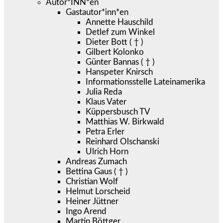
Autor*INN*en
Gastautor*inn*en
Annette Hauschild
Detlef zum Winkel
Dieter Bott ( † )
Gilbert Kolonko
Günter Bannas ( † )
Hanspeter Knirsch
Informationsstelle Lateinamerika
Julia Reda
Klaus Vater
Küppersbusch TV
Matthias W. Birkwald
Petra Erler
Reinhard Olschanski
Ulrich Horn
Andreas Zumach
Bettina Gaus ( † )
Christian Wolf
Helmut Lorscheid
Heiner Jüttner
Ingo Arend
Martin Böttger