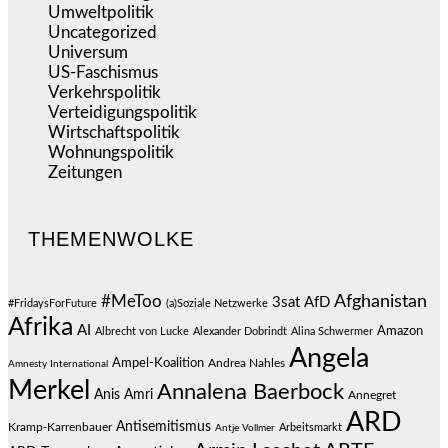
Umweltpolitik
(641)
Uncategorized
(144)
Universum
(39)
US-Faschismus
(344)
Verkehrspolitik
(539)
Verteidigungspolitik
(683)
Wirtschaftspolitik
(1.121)
Wohnungspolitik
(112)
Zeitungen
(525)
THEMENWOLKE
#MeToo
Afghanistan
3sat
AfD
#FridaysForFuture
(a)Soziale Netzwerke
Afrika
AI
Amazon
Albrecht von Lucke
Alexander Dobrindt
Alina Schwermer
Angela
Ampel-Koalition
Andrea Nahles
Amnesty International
Merkel
Annalena Baerbock
Anis Amri
Annegret
ARD
Antisemitismus
Kramp-Karrenbauer
Arbeitsmarkt
Antje Vollmer