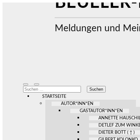
BEUELER-
Meldungen und Mein
Mobile-
Suchfeld
Suchen
Menü
ein-/ausblenden
nach:
ein-/ausblenden
STARTSEITE
AUTOR*INN*EN
GASTAUTOR*INN*EN
ANNETTE HAUSCHI
DETLEF ZUM WINK
DIETER BOTT ( † )
GILBERT KOLONKO