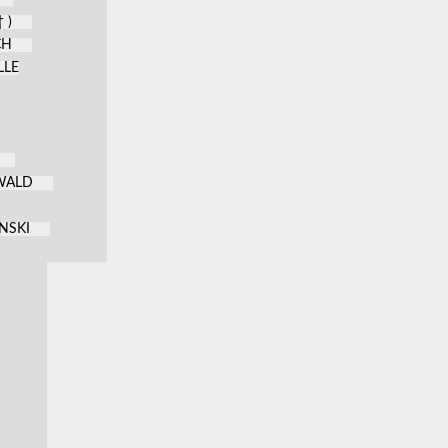
 )
CH
LLE
KWALD
NSKI