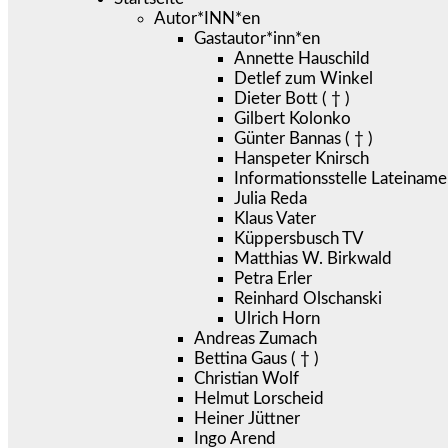
Autor*INN*en
Gastautor*inn*en
Annette Hauschild
Detlef zum Winkel
Dieter Bott ( † )
Gilbert Kolonko
Günter Bannas ( † )
Hanspeter Knirsch
Informationsstelle Lateiname
Julia Reda
Klaus Vater
Küppersbusch TV
Matthias W. Birkwald
Petra Erler
Reinhard Olschanski
Ulrich Horn
Andreas Zumach
Bettina Gaus ( † )
Christian Wolf
Helmut Lorscheid
Heiner Jüttner
Ingo Arend