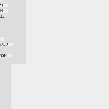
 )
CH
LLE
KWALD
NSKI