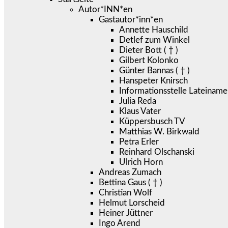
Autor*INN*en
Gastautor*inn*en
Annette Hauschild
Detlef zum Winkel
Dieter Bott ( † )
Gilbert Kolonko
Günter Bannas ( † )
Hanspeter Knirsch
Informationsstelle Lateiname
Julia Reda
Klaus Vater
Küppersbusch TV
Matthias W. Birkwald
Petra Erler
Reinhard Olschanski
Ulrich Horn
Andreas Zumach
Bettina Gaus ( † )
Christian Wolf
Helmut Lorscheid
Heiner Jüttner
Ingo Arend