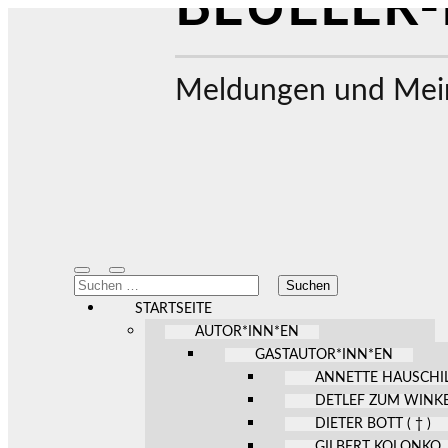
BEUELER-
Meldungen und Mein
Mobile-
Suchfeld
Suchen
Menü
ein-/ausblenden
nach:
ein-/ausblenden
STARTSEITE
AUTOR*INN*EN
GASTAUTOR*INN*EN
ANNETTE HAUSCHI
DETLEF ZUM WINK
DIETER BOTT ( † )
GILBERT KOLONKO