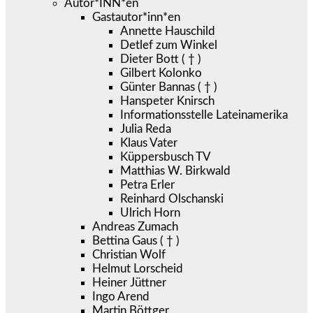
Autor*INN*en
Gastautor*inn*en
Annette Hauschild
Detlef zum Winkel
Dieter Bott ( † )
Gilbert Kolonko
Günter Bannas ( † )
Hanspeter Knirsch
Informationsstelle Lateinamerika
Julia Reda
Klaus Vater
Küppersbusch TV
Matthias W. Birkwald
Petra Erler
Reinhard Olschanski
Ulrich Horn
Andreas Zumach
Bettina Gaus ( † )
Christian Wolf
Helmut Lorscheid
Heiner Jüttner
Ingo Arend
Martin Böttger