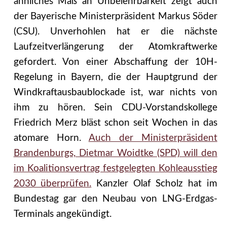
ähnliches Maß an Unbelehrbarkeit zeigt auch
der Bayerische Ministerpräsident Markus Söder
(CSU). Unverhohlen hat er die nächste
Laufzeitverlängerung der Atomkraftwerke
gefordert. Von einer Abschaffung der 10H-
Regelung in Bayern, die der Hauptgrund der
Windkraftausbaublockade ist, war nichts von
ihm zu hören. Sein CDU-Vorstandskollege
Friedrich Merz bläst schon seit Wochen in das
atomare Horn.
Auch der Ministerpräsident
Brandenburgs, Dietmar Woidtke (SPD) will den
im Koalitionsvertrag festgelegten Kohleausstieg
2030 überprüfen.
Kanzler Olaf Scholz hat im
Bundestag gar den Neubau von LNG-Erdgas-
Terminals angekündigt.