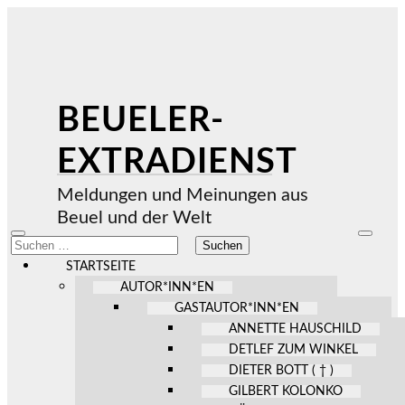
BEUELER-
EXTRADIENST
Meldungen und Meinungen aus
Beuel und der Welt
Mobile-
Suchfel
Suchen
Menü
ein-/au
nach:
ein-/ausblenden
STARTSEITE
AUTOR*INN*EN
GASTAUTOR*INN*EN
ANNETTE HAUSCHILD
DETLEF ZUM WINKEL
DIETER BOTT ( † )
GILBERT KOLONKO