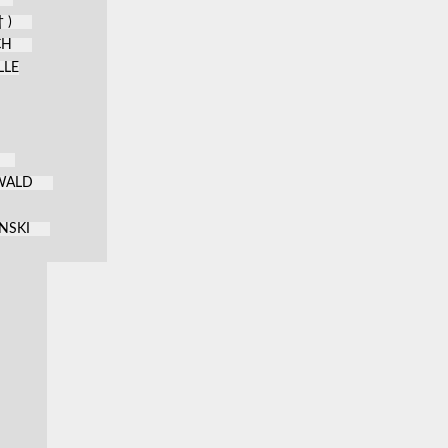
 )
CH
LLE
KWALD
NSKI