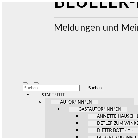
BEUELER-
Meldungen und Mein
Mobile-
Suchfeld
Suchen
Menü
ein-/ausblenden
nach:
ein-/ausblenden
STARTSEITE
AUTOR*INN*EN
GASTAUTOR*INN*EN
ANNETTE HAUSCHI
DETLEF ZUM WINK
DIETER BOTT ( † )
GILBERT KOLONKO