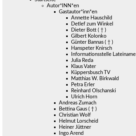
Autor*INN*en
Gastautor*inn*en
Annette Hauschild
Detlef zum Winkel
Dieter Bott ( † )
Gilbert Kolonko
Günter Bannas ( † )
Hanspeter Knirsch
Informationsstelle Lateiname
Julia Reda
Klaus Vater
Küppersbusch TV
Matthias W. Birkwald
Petra Erler
Reinhard Olschanski
Ulrich Horn
Andreas Zumach
Bettina Gaus ( † )
Christian Wolf
Helmut Lorscheid
Heiner Jüttner
Ingo Arend