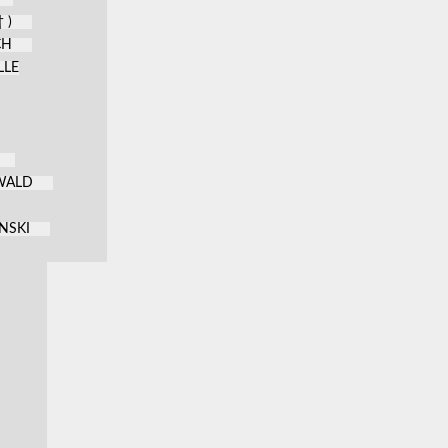
 )
CH
LLE
KWALD
NSKI