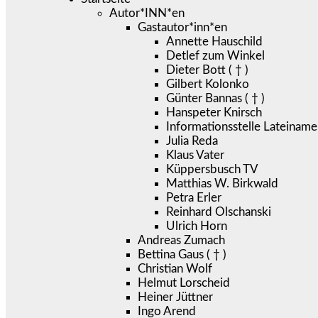
Autor*INN*en
Gastautor*inn*en
Annette Hauschild
Detlef zum Winkel
Dieter Bott ( † )
Gilbert Kolonko
Günter Bannas ( † )
Hanspeter Knirsch
Informationsstelle Lateiname
Julia Reda
Klaus Vater
Küppersbusch TV
Matthias W. Birkwald
Petra Erler
Reinhard Olschanski
Ulrich Horn
Andreas Zumach
Bettina Gaus ( † )
Christian Wolf
Helmut Lorscheid
Heiner Jüttner
Ingo Arend