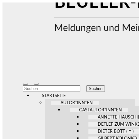
BEUELER-
Meldungen und Mein
Mobile-
Suchfeld
Suchen
Menü
ein-/ausblenden
nach:
ein-/ausblenden
STARTSEITE
AUTOR*INN*EN
GASTAUTOR*INN*EN
ANNETTE HAUSCHI
DETLEF ZUM WINK
DIETER BOTT ( † )
GILBERT KOLONKO