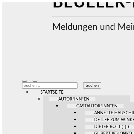
BEUELER-
Meldungen und Mein
Mobile-
Suchfeld
Suchen
Menü
ein-/ausblenden
nach:
ein-/ausblenden
STARTSEITE
AUTOR*INN*EN
GASTAUTOR*INN*EN
ANNETTE HAUSCHI
DETLEF ZUM WINK
DIETER BOTT ( † )
GILBERT KOLONKO