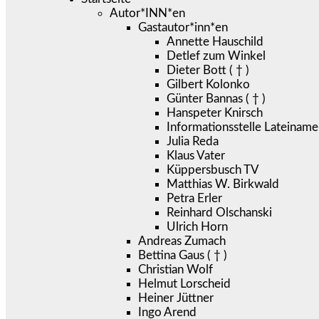
Autor*INN*en
Gastautor*inn*en
Annette Hauschild
Detlef zum Winkel
Dieter Bott ( † )
Gilbert Kolonko
Günter Bannas ( † )
Hanspeter Knirsch
Informationsstelle Lateiname
Julia Reda
Klaus Vater
Küppersbusch TV
Matthias W. Birkwald
Petra Erler
Reinhard Olschanski
Ulrich Horn
Andreas Zumach
Bettina Gaus ( † )
Christian Wolf
Helmut Lorscheid
Heiner Jüttner
Ingo Arend