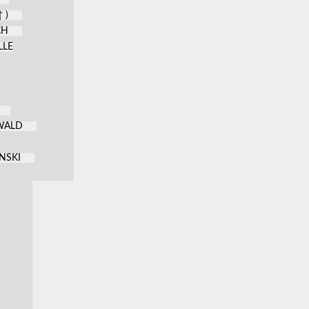
 )
CH
LLE
KWALD
NSKI