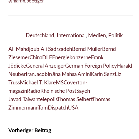
@martin.boettger
Deutschland
,
International
,
Medien
,
Politik
Ali Mahdjoubi
Ali Sadrzadeh
Bernd Müller
Bernd
Ziesemer
China
DLF
Energiekonzerne
Frank
Jödicke
General Anzeiger
German Foreign Policy
Harald
Neuber
Iran
Jacobin
Jîna Mahsa Amini
Karin Senz
Liz
Truss
Michael T. Klare
MSC
overton-
magazin
Radio
Rheinische Post
Sayeh
Javadi
Taiwan
telepolis
Thomas Seibert
Thomas
Zimmermann
TomDispatch
USA
Vorheriger Beitrag