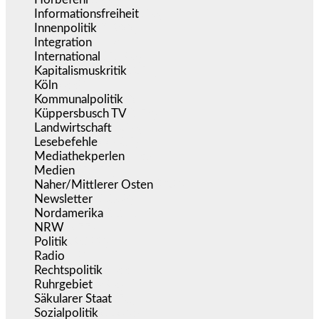
Informationsfreiheit
(16)
Innenpolitik
(1.922)
Integration
(443)
International
(5.496)
Kapitalismuskritik
(254)
Köln
(338)
Kommunalpolitik
(255)
Küppersbusch TV
(153)
Landwirtschaft
(216)
Lesebefehle
(2.605)
Mediathekperlen
(536)
Medien
(5.355)
Naher/Mittlerer Osten
(828)
Newsletter
(1.068)
Nordamerika
(1.141)
NRW
(977)
Politik
(9.188)
Radio
(484)
Rechtspolitik
(533)
Ruhrgebiet
(392)
Säkularer Staat
(70)
Sozialpolitik
(1.233)