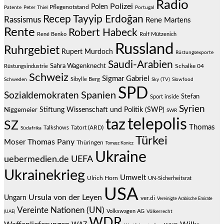
Radio
Polizei
Polen
Pflegenotstand
Patente
Peter Thiel
Portugal
Recep Tayyip Erdoğan
Rassismus
Rene Martens
Rente
Robert Habeck
René Benko
Rolf Mützenich
Russland
Ruhrgebiet
Rupert Murdoch
Rüstungsexporte
Saudi-Arabien
Sahra Wagenknecht
Schalke 04
Rüstungsindustrie
Schweiz
Sigmar Gabriel
Sibylle Berg
Schweden
Sky (TV)
Slowfood
SPD
Spanien
Sozialdemokraten
Stefan
Sport inside
Syrien
Stiftung Wissenschaft und Politik (SWP)
Niggemeier
SWR
telepolis
taz
SZ
Thomas
Talkshows
Tatort (ARD)
Südafrika
Türkei
Thomas Pany
Moser
Thüringen
Tomasz Konicz
Ukraine
uebermedien.de
UEFA
Ukrainekrieg
Umwelt
Ulrich Horn
UN-Sicherheitsrat
USA
Ursula von der Leyen
Ungarn
ver.di
Vereinigte Arabische Emirate
Vereinte Nationen (UN)
Volkswagen AG
(UAE)
Völkerrecht
WDR