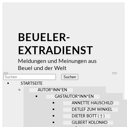
BEUELER-
EXTRADIENST
Meldungen und Meinungen aus
Beuel und der Welt
Mobile-
Suchfel
Suchen
Menü
ein-/au
nach:
ein-/ausblenden
STARTSEITE
AUTOR*INN*EN
GASTAUTOR*INN*EN
ANNETTE HAUSCHILD
DETLEF ZUM WINKEL
DIETER BOTT ( † )
GILBERT KOLONKO