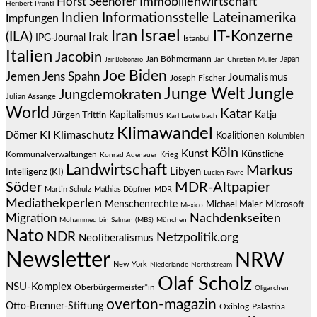
Immobilienwirtschaft
Horst Seehofer
Heribert Prantl
Indien
Informationsstelle Lateinamerika
Impfungen
Israel
Iran
IT-Konzerne
(ILA)
Irak
IPG-Journal
Istanbul
Italien
Jacobin
Jan Böhmermann
Japan
Jair Bolsonaro
Jan Christian Müller
Joe Biden
Jemen
Jens Spahn
Journalismus
Joseph Fischer
Junge Welt
Jungle
Jungdemokraten
Julian Assange
World
Katar
Jürgen Trittin
Kapitalismus
Katja
Karl Lauterbach
Klimawandel
KI
Klimaschutz
Dörner
Koalitionen
Kolumbien
Köln
Kunst
Künstliche
Kommunalverwaltungen
Krieg
Konrad Adenauer
Landwirtschaft
Markus
Libyen
Intelligenz (KI)
Lucien Favre
Söder
MDR-Altpapier
Martin Schulz
Mathias Döpfner
MDR
Mediathekperlen
Menschenrechte
Michael Maier
Microsoft
Mexico
Migration
Nachdenkseiten
Mohammed bin Salman (MBS)
München
Nato
NDR
Netzpolitik.org
Neoliberalismus
Newsletter
NRW
New York
Niederlande
Northstream
Olaf Scholz
NSU-Komplex
Oberbürgermeister*in
Oligarchen
overton-magazin
Otto-Brenner-Stiftung
Oxiblog
Palästina