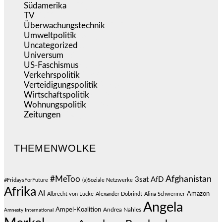
Südamerika
(471)
TV
(1.714)
Überwachungstechnik
(545)
Umweltpolitik
(640)
Uncategorized
(144)
Universum
(38)
US-Faschismus
(344)
Verkehrspolitik
(538)
Verteidigungspolitik
(683)
Wirtschaftspolitik
(1.120)
Wohnungspolitik
(112)
Zeitungen
(524)
THEMENWOLKE
#MeToo
Afghanistan
3sat
AfD
#FridaysForFuture
(a)Soziale Netzwerke
Afrika
AI
Amazon
Albrecht von Lucke
Alexander Dobrindt
Alina Schwermer
Angela
Ampel-Koalition
Andrea Nahles
Amnesty International