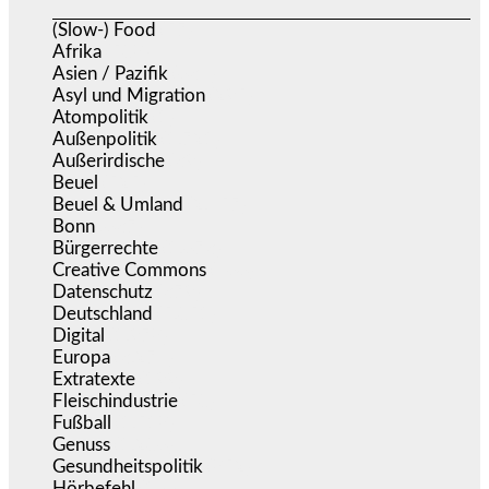
(Slow-) Food
(57)
Afrika
(508)
Asien / Pazifik
(634)
Asyl und Migration
(295)
Atompolitik
(1)
Außenpolitik
(1.721)
Außerirdische
(39)
Beuel
(525)
Beuel & Umland
(2.457)
Bonn
(637)
Bürgerrechte
(1.673)
Creative Commons
(466)
Datenschutz
(379)
Deutschland
(5.051)
Digital
(1.978)
Europa
(3.274)
Extratexte
(199)
Fleischindustrie
(50)
Fußball
(1.518)
Genuss
(1.206)
Gesundheitspolitik
(852)
Hörbefehl
(166)