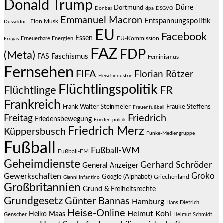
Donald Trump
Dürre
Dortmund
Donbas
dpa
DSGVO
Emmanuel Macron
Entspannungspolitik
Elon Musk
Düsseldorf
EU
Facebook
Essen
EU-Kommission
Erneuerbare Energien
Erdgas
FAZ
FDP
(Meta)
Faschismus
FAS
Feminismus
Fernsehen
FIFA
Florian Rötzer
Fleischindustrie
Flüchtlingspolitik
Flüchtlinge
FR
Frankreich
Frauke Steffens
Frank Walter Steinmeier
Frauenfußball
Friedrich
Freitag
Friedensbewegung
Friedenspolitik
Friedrich Merz
Küppersbusch
Funke-Mediengruppe
Fußball
Fußball-WM
Fußball-EM
Geheimdienste
Gerhard Schröder
General Anzeiger
Groko
Gewerkschaften
Google (Alphabet)
Griechenland
Gianni Infantino
Großbritannien
Grund & Freiheitsrechte
Grundgesetz
Günter Bannas
Hamburg
Hans Dietrich
Heise-Online
Helmut Kohl
Heiko Maas
Genscher
Helmut Schmidt