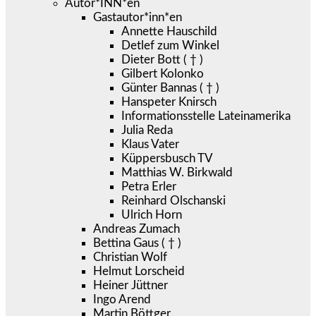
Autor*INN*en
Gastautor*inn*en
Annette Hauschild
Detlef zum Winkel
Dieter Bott ( † )
Gilbert Kolonko
Günter Bannas ( † )
Hanspeter Knirsch
Informationsstelle Lateinamerika
Julia Reda
Klaus Vater
Küppersbusch TV
Matthias W. Birkwald
Petra Erler
Reinhard Olschanski
Ulrich Horn
Andreas Zumach
Bettina Gaus ( † )
Christian Wolf
Helmut Lorscheid
Heiner Jüttner
Ingo Arend
Martin Böttger