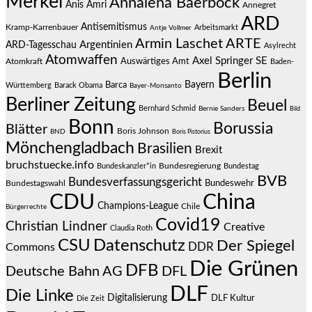
Merkel
Annalena Baerbock
Anis Amri
Annegret
ARD
Antisemitismus
Kramp-Karrenbauer
Arbeitsmarkt
Antje Vollmer
Armin Laschet
ARTE
Argentinien
ARD-Tagesschau
Asylrecht
Atomwaffen
Axel Springer SE
Auswärtiges Amt
Atomkraft
Baden-
Berlin
Bayern
Barca
Württemberg
Barack Obama
Bayer-Monsanto
Berliner Zeitung
Beuel
Bernhard Schmid
Bernie Sanders
Bild
Bonn
Borussia
Blätter
Boris Johnson
BND
Boris Pistorius
Mönchengladbach
Brasilien
Brexit
bruchstuecke.info
Bundesregierung
Bundestag
Bundeskanzler*in
BVB
Bundesverfassungsgericht
Bundeswehr
Bundestagswahl
CDU
China
Champions-League
Chile
Bürgerrechte
Covid19
Christian Lindner
Creative
Claudia Roth
CSU
Datenschutz
Der Spiegel
DDR
Commons
Die Grünen
DFB
Deutsche Bahn AG
DFL
DLF
Die Linke
Digitalisierung
DLF Kultur
Die Zeit