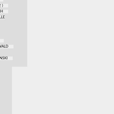
 )
CH
LLE
KWALD
NSKI