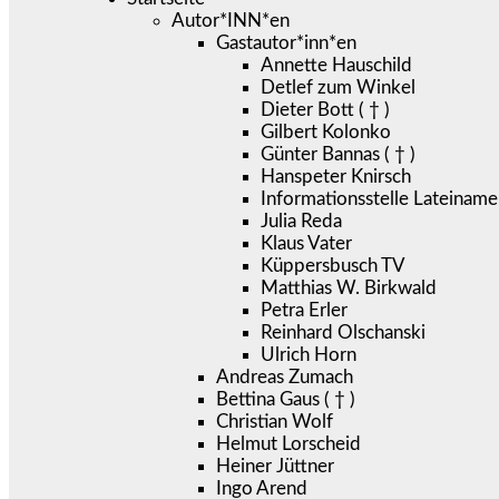
Autor*INN*en
Gastautor*inn*en
Annette Hauschild
Detlef zum Winkel
Dieter Bott ( † )
Gilbert Kolonko
Günter Bannas ( † )
Hanspeter Knirsch
Informationsstelle Lateiname
Julia Reda
Klaus Vater
Küppersbusch TV
Matthias W. Birkwald
Petra Erler
Reinhard Olschanski
Ulrich Horn
Andreas Zumach
Bettina Gaus ( † )
Christian Wolf
Helmut Lorscheid
Heiner Jüttner
Ingo Arend