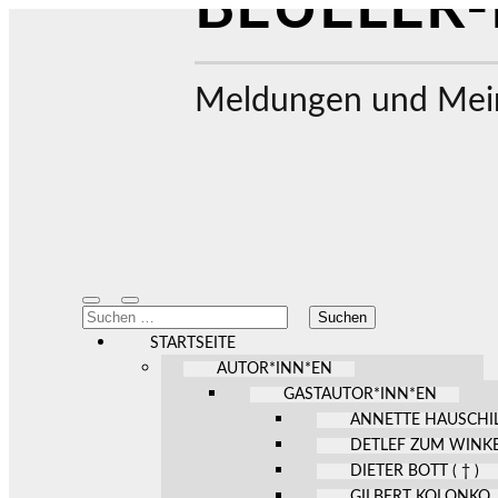
BEUELER-
Meldungen und Mein
Mobile-
Suchfeld
Suchen
Menü
ein-/ausblenden
nach:
ein-/ausblenden
STARTSEITE
AUTOR*INN*EN
GASTAUTOR*INN*EN
ANNETTE HAUSCHI
DETLEF ZUM WINK
DIETER BOTT ( † )
GILBERT KOLONKO