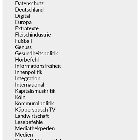
Datenschutz
(381)
Deutschland
(5.057)
Digital
(1.984)
Europa
(3.278)
Extratexte
(201)
Fleischindustrie
(50)
Fußball
(1.518)
Genuss
(1.206)
Gesundheitspolitik
(855)
Hörbefehl
(166)
Informationsfreiheit
(18)
Innenpolitik
(1.927)
Integration
(446)
International
(5.499)
Kapitalismuskritik
(255)
Köln
(340)
Kommunalpolitik
(256)
Küppersbusch TV
(153)
Landwirtschaft
(217)
Lesebefehle
(2.606)
Mediathekperlen
(536)
Medien
(5.362)