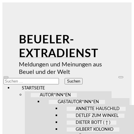
BEUELER-
EXTRADIENST
Meldungen und Meinungen aus
Beuel und der Welt
Mobile-
Suchfel
Suchen
Menü
ein-/au
nach:
ein-/ausblenden
STARTSEITE
AUTOR*INN*EN
GASTAUTOR*INN*EN
ANNETTE HAUSCHILD
DETLEF ZUM WINKEL
DIETER BOTT ( † )
GILBERT KOLONKO