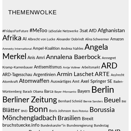
THEMENWOLKE
#MeToo
Afghanistan
3sat
AfD
#FridaysForFuture
(a)Soziale Netzwerke
Afrika
AI
Amazon
Albrecht von Lucke
Alexander Dobrindt
Alina Schwermer
Angela
Ampel-Koalition
Andrea Nahles
Amnesty International
Merkel
Annalena Baerbock
Anis Amri
Annegret
ARD
Antisemitismus
Kramp-Karrenbauer
Arbeitsmarkt
Antje Vollmer
Armin Laschet
ARTE
Argentinien
ARD-Tagesschau
Asylrecht
Atomwaffen
Axel Springer SE
Auswärtiges Amt
Atomkraft
Baden-
Berlin
Bayern
Barca
Württemberg
Barack Obama
Bayer-Monsanto
Berliner Zeitung
Beuel
Bernhard Schmid
Bernie Sanders
Bild
Bonn
Borussia
Blätter
Boris Johnson
BND
Boris Pistorius
Mönchengladbach
Brasilien
Brexit
bruchstuecke.info
Bundesregierung
Bundestag
Bundeskanzler*in