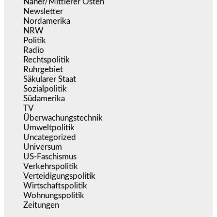
Naher/Mittlerer Osten
(828)
Newsletter
(1.068)
Nordamerika
(1.142)
NRW
(978)
Politik
(9.194)
Radio
(487)
Rechtspolitik
(538)
Ruhrgebiet
(392)
Säkularer Staat
(70)
Sozialpolitik
(1.239)
Südamerika
(471)
TV
(1.717)
Überwachungstechnik
(547)
Umweltpolitik
(644)
Uncategorized
(144)
Universum
(39)
US-Faschismus
(345)
Verkehrspolitik
(540)
Verteidigungspolitik
(684)
Wirtschaftspolitik
(1.124)
Wohnungspolitik
(112)
Zeitungen
(528)