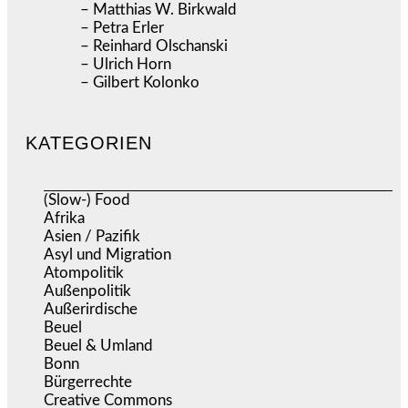
– Matthias W. Birkwald
– Petra Erler
– Reinhard Olschanski
– Ulrich Horn
– Gilbert Kolonko
KATEGORIEN
(Slow-) Food
(57)
Afrika
(508)
Asien / Pazifik
(634)
Asyl und Migration
(297)
Atompolitik
(2)
Außenpolitik
(1.722)
Außerirdische
(39)
Beuel
(526)
Beuel & Umland
(2.460)
Bonn
(639)
Bürgerrechte
(1.679)
Creative Commons
(468)