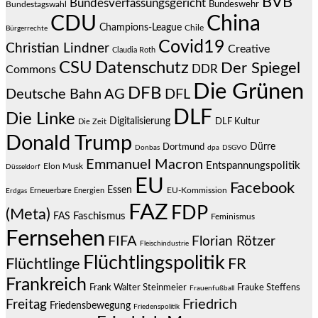
BVB
Bundesverfassungsgericht
Bundeswehr
Bundestagswahl
CDU
China
Champions-League
Chile
Bürgerrechte
Covid19
Christian Lindner
Creative
Claudia Roth
CSU
Datenschutz
Der Spiegel
DDR
Commons
Die Grünen
DFB
Deutsche Bahn AG
DFL
DLF
Die Linke
Digitalisierung
DLF Kultur
Die Zeit
Donald Trump
Dürre
Dortmund
Donbas
dpa
DSGVO
Emmanuel Macron
Entspannungspolitik
Elon Musk
Düsseldorf
EU
Facebook
Essen
EU-Kommission
Erneuerbare Energien
Erdgas
FAZ
FDP
(Meta)
Faschismus
FAS
Feminismus
Fernsehen
FIFA
Florian Rötzer
Fleischindustrie
Flüchtlingspolitik
Flüchtlinge
FR
Frankreich
Frauke Steffens
Frank Walter Steinmeier
Frauenfußball
Friedrich
Freitag
Friedensbewegung
Friedenspolitik