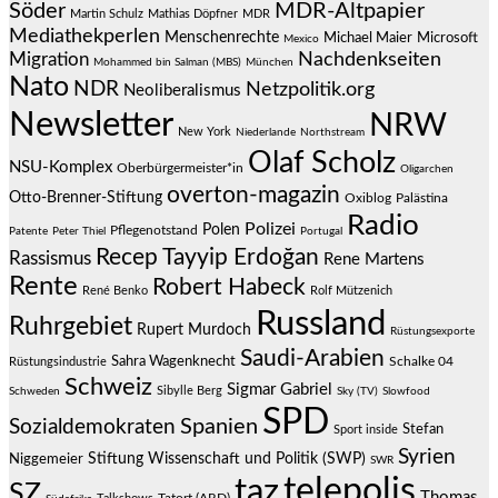
Söder
MDR-Altpapier
Martin Schulz
Mathias Döpfner
MDR
Mediathekperlen
Menschenrechte
Michael Maier
Microsoft
Mexico
Migration
Nachdenkseiten
Mohammed bin Salman (MBS)
München
Nato
NDR
Netzpolitik.org
Neoliberalismus
Newsletter
NRW
New York
Niederlande
Northstream
Olaf Scholz
NSU-Komplex
Oberbürgermeister*in
Oligarchen
overton-magazin
Otto-Brenner-Stiftung
Oxiblog
Palästina
Radio
Polizei
Polen
Pflegenotstand
Patente
Peter Thiel
Portugal
Recep Tayyip Erdoğan
Rassismus
Rene Martens
Rente
Robert Habeck
René Benko
Rolf Mützenich
Russland
Ruhrgebiet
Rupert Murdoch
Rüstungsexporte
Saudi-Arabien
Sahra Wagenknecht
Schalke 04
Rüstungsindustrie
Schweiz
Sigmar Gabriel
Sibylle Berg
Schweden
Sky (TV)
Slowfood
SPD
Spanien
Sozialdemokraten
Stefan
Sport inside
Syrien
Stiftung Wissenschaft und Politik (SWP)
Niggemeier
SWR
telepolis
taz
SZ
Thomas