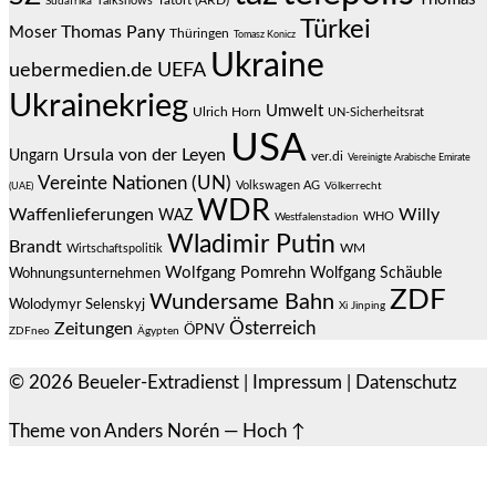
Talkshows
Tatort (ARD)
Südafrika
Türkei
Thomas Pany
Moser
Thüringen
Tomasz Konicz
Ukraine
uebermedien.de
UEFA
Ukrainekrieg
Umwelt
Ulrich Horn
UN-Sicherheitsrat
USA
Ursula von der Leyen
Ungarn
ver.di
Vereinigte Arabische Emirate
Vereinte Nationen (UN)
Volkswagen AG
(UAE)
Völkerrecht
WDR
Waffenlieferungen
Willy
WAZ
WHO
Westfalenstadion
Wladimir Putin
Brandt
Wirtschaftspolitik
WM
Wolfgang Pomrehn
Wolfgang Schäuble
Wohnungsunternehmen
ZDF
Wundersame Bahn
Wolodymyr Selenskyj
Xi Jinping
Österreich
Zeitungen
ÖPNV
ZDFneo
Ägypten
© 2026
Beueler-Extradienst
|
Impressum
|
Datenschutz
Theme von
Anders Norén
—
Hoch ↑