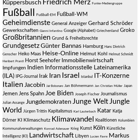
Friedrich Merz
Küppersbusch
Funke-Mediengruppe
Fußball
Fußball-WM
Fußball-EM
Geheimdienste
Gerhard Schröder
General Anzeiger
Groko
Gewerkschaften
Google (Alphabet)
Griechenland
Gianni Infantino
Großbritannien
Grund & Freiheitsrechte
Grundgesetz
Günter Bannas
Hamburg
Hans Dietrich
Heise-Online
Helmut Kohl
Heiko Maas
Genscher
Helmut Schmidt
Immobilienwirtschaft
Horst Seehofer
Heribert Prantl
Indien
Informationsstelle Lateinamerika
Impfungen
Israel
Iran
IT-Konzerne
(ILA)
Irak
IPG-Journal
Istanbul
Italien
Jacobin
Jan Böhmermann
Japan
Jair Bolsonaro
Jan Christian Müller
Joe Biden
Jemen
Jens Spahn
Journalismus
Joseph Fischer
Junge Welt
Jungle
Jungdemokraten
Julian Assange
World
Katar
Jürgen Trittin
Kapitalismus
Katja
Karl Lauterbach
Klimawandel
KI
Klimaschutz
Dörner
Koalitionen
Kolumbien
Köln
Kunst
Künstliche
Kommunalverwaltungen
Krieg
Konrad Adenauer
Landwirtschaft
Markus
Libyen
Intelligenz (KI)
Lucien Favre