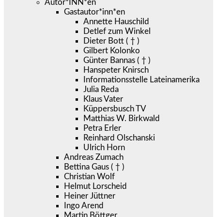
Autor*INN*en
Gastautor*inn*en
Annette Hauschild
Detlef zum Winkel
Dieter Bott ( † )
Gilbert Kolonko
Günter Bannas ( † )
Hanspeter Knirsch
Informationsstelle Lateinamerika
Julia Reda
Klaus Vater
Küppersbusch TV
Matthias W. Birkwald
Petra Erler
Reinhard Olschanski
Ulrich Horn
Andreas Zumach
Bettina Gaus ( † )
Christian Wolf
Helmut Lorscheid
Heiner Jüttner
Ingo Arend
Martin Böttger