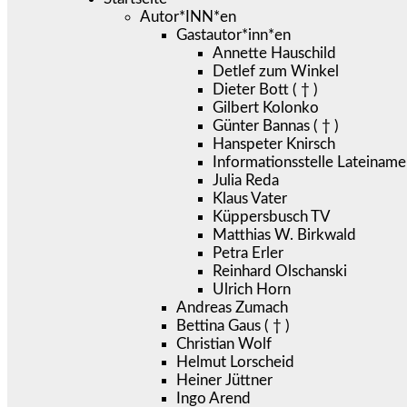
Autor*INN*en
Gastautor*inn*en
Annette Hauschild
Detlef zum Winkel
Dieter Bott ( † )
Gilbert Kolonko
Günter Bannas ( † )
Hanspeter Knirsch
Informationsstelle Lateiname
Julia Reda
Klaus Vater
Küppersbusch TV
Matthias W. Birkwald
Petra Erler
Reinhard Olschanski
Ulrich Horn
Andreas Zumach
Bettina Gaus ( † )
Christian Wolf
Helmut Lorscheid
Heiner Jüttner
Ingo Arend