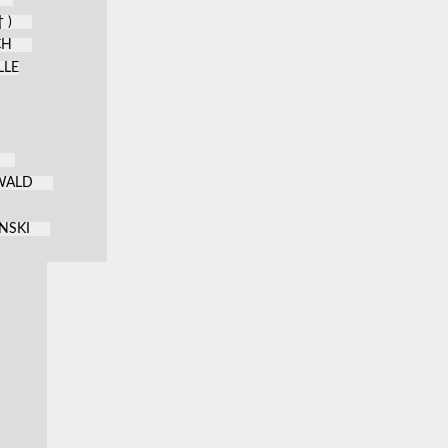
 )
CH
LLE
KWALD
NSKI