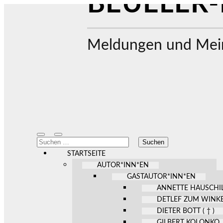
BEUELER-
Meldungen und Mein
Mobile-
Suchfeld
Suchen
Menü
ein-/ausblenden
nach:
ein-/ausblenden
STARTSEITE
AUTOR*INN*EN
GASTAUTOR*INN*EN
ANNETTE HAUSCHI
DETLEF ZUM WINK
DIETER BOTT ( † )
GILBERT KOLONKO