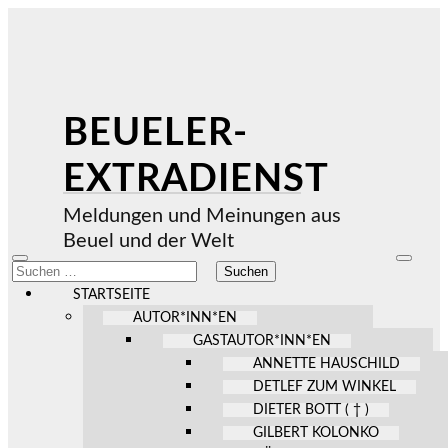
BEUELER-
EXTRADIENST
Meldungen und Meinungen aus
Beuel und der Welt
Mobile-
Suchfel
Suchen
Menü
ein-/au
nach:
ein-/ausblenden
STARTSEITE
AUTOR*INN*EN
GASTAUTOR*INN*EN
ANNETTE HAUSCHILD
DETLEF ZUM WINKEL
DIETER BOTT ( † )
GILBERT KOLONKO