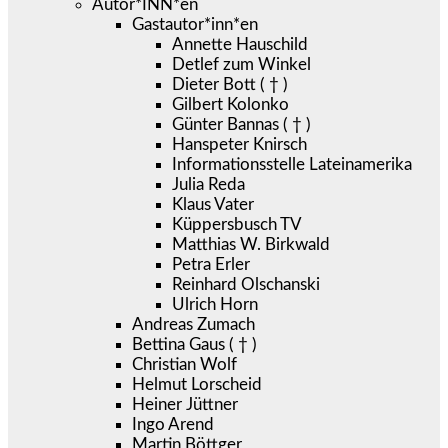
Autor*INN*en
Gastautor*inn*en
Annette Hauschild
Detlef zum Winkel
Dieter Bott ( † )
Gilbert Kolonko
Günter Bannas ( † )
Hanspeter Knirsch
Informationsstelle Lateinamerika
Julia Reda
Klaus Vater
Küppersbusch TV
Matthias W. Birkwald
Petra Erler
Reinhard Olschanski
Ulrich Horn
Andreas Zumach
Bettina Gaus ( † )
Christian Wolf
Helmut Lorscheid
Heiner Jüttner
Ingo Arend
Martin Böttger