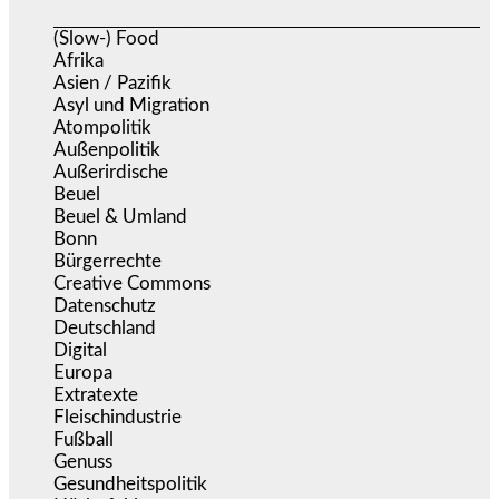
(Slow-) Food
(57)
Afrika
(508)
Asien / Pazifik
(634)
Asyl und Migration
(295)
Atompolitik
(1)
Außenpolitik
(1.721)
Außerirdische
(39)
Beuel
(525)
Beuel & Umland
(2.457)
Bonn
(637)
Bürgerrechte
(1.673)
Creative Commons
(466)
Datenschutz
(379)
Deutschland
(5.051)
Digital
(1.978)
Europa
(3.274)
Extratexte
(199)
Fleischindustrie
(50)
Fußball
(1.518)
Genuss
(1.206)
Gesundheitspolitik
(852)