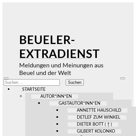
BEUELER-
EXTRADIENST
Meldungen und Meinungen aus
Beuel und der Welt
Mobile-
Suchfel
Suchen
Menü
ein-/au
nach:
ein-/ausblenden
STARTSEITE
AUTOR*INN*EN
GASTAUTOR*INN*EN
ANNETTE HAUSCHILD
DETLEF ZUM WINKEL
DIETER BOTT ( † )
GILBERT KOLONKO