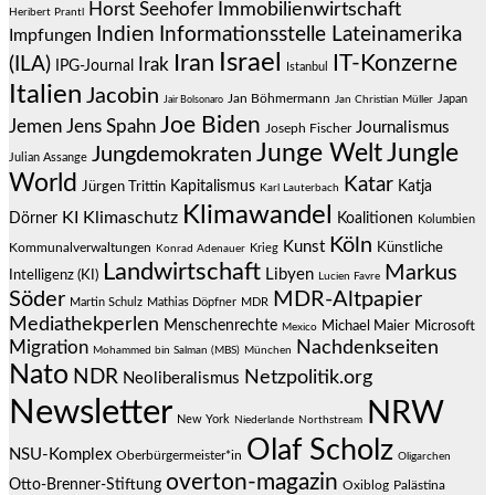
Immobilienwirtschaft
Horst Seehofer
Heribert Prantl
Indien
Informationsstelle Lateinamerika
Impfungen
Israel
Iran
IT-Konzerne
(ILA)
Irak
IPG-Journal
Istanbul
Italien
Jacobin
Jan Böhmermann
Japan
Jair Bolsonaro
Jan Christian Müller
Joe Biden
Jemen
Jens Spahn
Journalismus
Joseph Fischer
Junge Welt
Jungle
Jungdemokraten
Julian Assange
World
Katar
Jürgen Trittin
Kapitalismus
Katja
Karl Lauterbach
Klimawandel
KI
Klimaschutz
Dörner
Koalitionen
Kolumbien
Köln
Kunst
Künstliche
Kommunalverwaltungen
Krieg
Konrad Adenauer
Landwirtschaft
Markus
Libyen
Intelligenz (KI)
Lucien Favre
Söder
MDR-Altpapier
Martin Schulz
Mathias Döpfner
MDR
Mediathekperlen
Menschenrechte
Michael Maier
Microsoft
Mexico
Migration
Nachdenkseiten
Mohammed bin Salman (MBS)
München
Nato
NDR
Netzpolitik.org
Neoliberalismus
Newsletter
NRW
New York
Niederlande
Northstream
Olaf Scholz
NSU-Komplex
Oberbürgermeister*in
Oligarchen
overton-magazin
Otto-Brenner-Stiftung
Oxiblog
Palästina