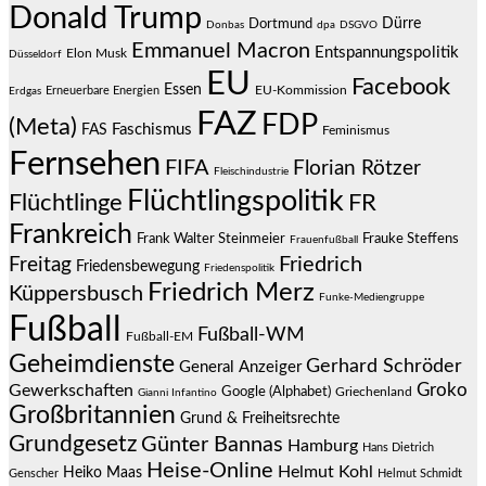
Donald Trump
Dürre
Dortmund
Donbas
dpa
DSGVO
Emmanuel Macron
Entspannungspolitik
Elon Musk
Düsseldorf
EU
Facebook
Essen
EU-Kommission
Erneuerbare Energien
Erdgas
FAZ
FDP
(Meta)
Faschismus
FAS
Feminismus
Fernsehen
FIFA
Florian Rötzer
Fleischindustrie
Flüchtlingspolitik
Flüchtlinge
FR
Frankreich
Frauke Steffens
Frank Walter Steinmeier
Frauenfußball
Friedrich
Freitag
Friedensbewegung
Friedenspolitik
Friedrich Merz
Küppersbusch
Funke-Mediengruppe
Fußball
Fußball-WM
Fußball-EM
Geheimdienste
Gerhard Schröder
General Anzeiger
Groko
Gewerkschaften
Google (Alphabet)
Griechenland
Gianni Infantino
Großbritannien
Grund & Freiheitsrechte
Grundgesetz
Günter Bannas
Hamburg
Hans Dietrich
Heise-Online
Helmut Kohl
Heiko Maas
Genscher
Helmut Schmidt