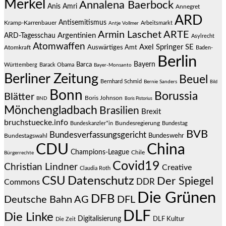
Merkel
Annalena Baerbock
Anis Amri
Annegret
ARD
Antisemitismus
Kramp-Karrenbauer
Arbeitsmarkt
Antje Vollmer
Armin Laschet
ARTE
Argentinien
ARD-Tagesschau
Asylrecht
Atomwaffen
Axel Springer SE
Auswärtiges Amt
Atomkraft
Baden-
Berlin
Bayern
Barca
Württemberg
Barack Obama
Bayer-Monsanto
Berliner Zeitung
Beuel
Bernhard Schmid
Bernie Sanders
Bild
Bonn
Borussia
Blätter
Boris Johnson
BND
Boris Pistorius
Mönchengladbach
Brasilien
Brexit
bruchstuecke.info
Bundesregierung
Bundestag
Bundeskanzler*in
BVB
Bundesverfassungsgericht
Bundeswehr
Bundestagswahl
CDU
China
Champions-League
Chile
Bürgerrechte
Covid19
Christian Lindner
Creative
Claudia Roth
CSU
Datenschutz
Der Spiegel
DDR
Commons
Die Grünen
DFB
Deutsche Bahn AG
DFL
DLF
Die Linke
Digitalisierung
DLF Kultur
Die Zeit