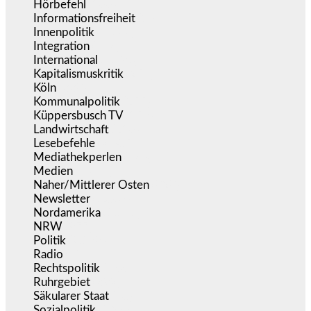
Hörbefehl
(166)
Informationsfreiheit
(16)
Innenpolitik
(1.922)
Integration
(443)
International
(5.496)
Kapitalismuskritik
(254)
Köln
(338)
Kommunalpolitik
(255)
Küppersbusch TV
(153)
Landwirtschaft
(216)
Lesebefehle
(2.605)
Mediathekperlen
(536)
Medien
(5.355)
Naher/Mittlerer Osten
(828)
Newsletter
(1.068)
Nordamerika
(1.141)
NRW
(977)
Politik
(9.188)
Radio
(484)
Rechtspolitik
(533)
Ruhrgebiet
(392)
Säkularer Staat
(70)
Sozialpolitik
(1.233)