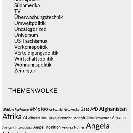
Südamerika
(471)
TV
(1.714)
Überwachungstechnik
(545)
Umweltpolitik
(640)
Uncategorized
(144)
Universum
(38)
US-Faschismus
(344)
Verkehrspolitik
(538)
Verteidigungspolitik
(683)
Wirtschaftspolitik
(1.120)
Wohnungspolitik
(112)
Zeitungen
(524)
THEMENWOLKE
#MeToo
Afghanistan
3sat
AfD
#FridaysForFuture
(a)Soziale Netzwerke
Afrika
AI
Amazon
Albrecht von Lucke
Alexander Dobrindt
Alina Schwermer
Angela
Ampel-Koalition
Andrea Nahles
Amnesty International