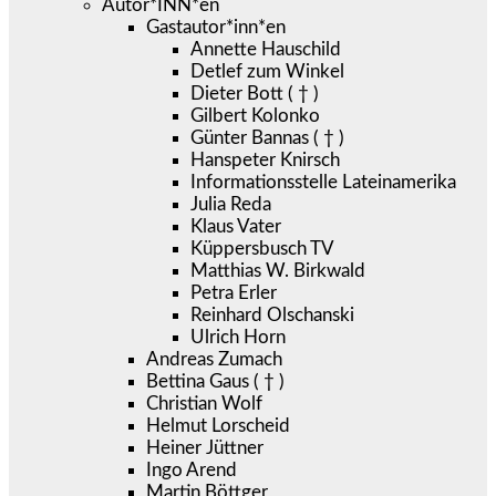
Autor*INN*en
Gastautor*inn*en
Annette Hauschild
Detlef zum Winkel
Dieter Bott ( † )
Gilbert Kolonko
Günter Bannas ( † )
Hanspeter Knirsch
Informationsstelle Lateinamerika
Julia Reda
Klaus Vater
Küppersbusch TV
Matthias W. Birkwald
Petra Erler
Reinhard Olschanski
Ulrich Horn
Andreas Zumach
Bettina Gaus ( † )
Christian Wolf
Helmut Lorscheid
Heiner Jüttner
Ingo Arend
Martin Böttger