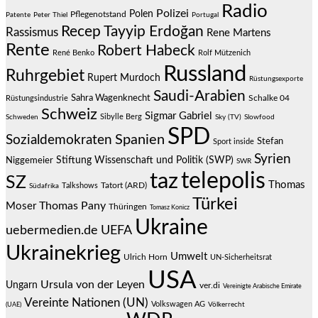
Radio
Polizei
Polen
Pflegenotstand
Patente
Peter Thiel
Portugal
Recep Tayyip Erdoğan
Rassismus
Rene Martens
Rente
Robert Habeck
René Benko
Rolf Mützenich
Russland
Ruhrgebiet
Rupert Murdoch
Rüstungsexporte
Saudi-Arabien
Sahra Wagenknecht
Schalke 04
Rüstungsindustrie
Schweiz
Sigmar Gabriel
Sibylle Berg
Schweden
Sky (TV)
Slowfood
SPD
Spanien
Sozialdemokraten
Stefan
Sport inside
Syrien
Stiftung Wissenschaft und Politik (SWP)
Niggemeier
SWR
telepolis
taz
SZ
Thomas
Talkshows
Tatort (ARD)
Südafrika
Türkei
Thomas Pany
Moser
Thüringen
Tomasz Konicz
Ukraine
uebermedien.de
UEFA
Ukrainekrieg
Umwelt
Ulrich Horn
UN-Sicherheitsrat
USA
Ursula von der Leyen
Ungarn
ver.di
Vereinigte Arabische Emirate
Vereinte Nationen (UN)
Volkswagen AG
(UAE)
Völkerrecht