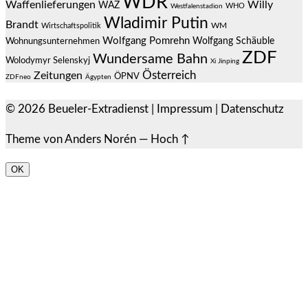
WDR
Waffenlieferungen
Willy
WAZ
WHO
Westfalenstadion
Wladimir Putin
Brandt
Wirtschaftspolitik
WM
Wolfgang Pomrehn
Wolfgang Schäuble
Wohnungsunternehmen
ZDF
Wundersame Bahn
Wolodymyr Selenskyj
Xi Jinping
Österreich
Zeitungen
ÖPNV
ZDFneo
Ägypten
© 2026
Beueler-Extradienst
|
Impressum
|
Datenschutz
Theme von
Anders Norén
—
Hoch ↑
OK