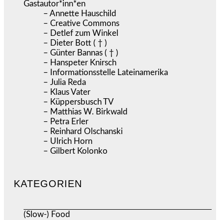
Gastautor*inn*en
– Annette Hauschild
– Creative Commons
– Detlef zum Winkel
– Dieter Bott ( † )
– Günter Bannas ( † )
– Hanspeter Knirsch
– Informationsstelle Lateinamerika
– Julia Reda
– Klaus Vater
– Küppersbusch TV
– Matthias W. Birkwald
– Petra Erler
– Reinhard Olschanski
– Ulrich Horn
– Gilbert Kolonko
KATEGORIEN
(Slow-) Food
(57)