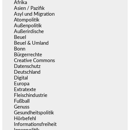
Afrika
(508)
Asien / Pazifik
(634)
Asyl und Migration
(297)
Atompolitik
(2)
Außenpolitik
(1.722)
Außerirdische
(39)
Beuel
(526)
Beuel & Umland
(2.460)
Bonn
(639)
Bürgerrechte
(1.679)
Creative Commons
(468)
Datenschutz
(381)
Deutschland
(5.057)
Digital
(1.984)
Europa
(3.278)
Extratexte
(201)
Fleischindustrie
(50)
Fußball
(1.518)
Genuss
(1.206)
Gesundheitspolitik
(855)
Hörbefehl
(166)
Informationsfreiheit
(18)