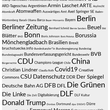
Armin Laschet
ARTE
Argentinien
ARD-Tagesschau
Asylrecht
Atomwaffen
Axel Springer SE
Auswärtiges Amt
Atomkraft
Baden-
Berlin
Bayern
Barca
Württemberg
Barack Obama
Bayer-Monsanto
Berliner Zeitung
Beuel
Bernhard Schmid
Bernie Sanders
Bild
Bonn
Borussia
Blätter
Boris Johnson
BND
Boris Pistorius
Mönchengladbach
Brasilien
Brexit
bruchstuecke.info
Bundesregierung
Bundestag
Bundeskanzler*in
BVB
Bundesverfassungsgericht
Bundeswehr
Bundestagswahl
CDU
China
Champions-League
Chile
Bürgerrechte
Covid19
Christian Lindner
Creative
Claudia Roth
CSU
Datenschutz
Der Spiegel
DDR
Commons
Die Grünen
DFB
Deutsche Bahn AG
DFL
DLF
Die Linke
Digitalisierung
DLF Kultur
Die Zeit
Donald Trump
Dürre
Dortmund
Donbas
dpa
DSGVO