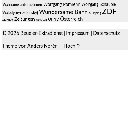
Wolfgang Pomrehn
Wolfgang Schäuble
Wohnungsunternehmen
ZDF
Wundersame Bahn
Wolodymyr Selenskyj
Xi Jinping
Österreich
Zeitungen
ÖPNV
ZDFneo
Ägypten
© 2026
Beueler-Extradienst
|
Impressum
|
Datenschutz
Theme von
Anders Norén
—
Hoch ↑