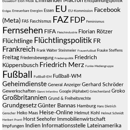
Emmanuel Macron
Entspannungspolitik
Elon Musk
Düsseldorf
EU
Facebook
Essen
EU-Kommission
Erneuerbare Energien
Erdgas
FAZ
FDP
(Meta)
Faschismus
FAS
Feminismus
Fernsehen
FIFA
Florian Rötzer
Fleischindustrie
Flüchtlingspolitik
Flüchtlinge
FR
Frankreich
Frauke Steffens
Frank Walter Steinmeier
Frauenfußball
Friedrich
Freitag
Friedensbewegung
Friedenspolitik
Friedrich Merz
Küppersbusch
Funke-Mediengruppe
Fußball
Fußball-WM
Fußball-EM
Geheimdienste
Gerhard Schröder
General Anzeiger
Groko
Gewerkschaften
Google (Alphabet)
Griechenland
Gianni Infantino
Großbritannien
Grund & Freiheitsrechte
Grundgesetz
Günter Bannas
Hamburg
Hans Dietrich
Heise-Online
Helmut Kohl
Heiko Maas
Genscher
Helmut Schmidt
Immobilienwirtschaft
Horst Seehofer
Heribert Prantl
Indien
Informationsstelle Lateinamerika
Impfungen