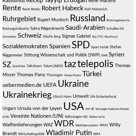
Recep Tayyip Erdoğan
Rassismus
Rene Martens
Rente
Robert Habeck
René Benko
Rolf Mützenich
Russland
Ruhrgebiet
Rupert Murdoch
Rüstungsexporte
Saudi-Arabien
Sahra Wagenknecht
Schalke 04
Rüstungsindustrie
Schweiz
Sigmar Gabriel
Sibylle Berg
Schweden
Sky (TV)
Slowfood
SPD
Spanien
Sozialdemokraten
Stefan
Sport inside
Syrien
Stiftung Wissenschaft und Politik (SWP)
Niggemeier
SWR
telepolis
taz
SZ
Thomas
Talkshows
Tatort (ARD)
Südafrika
Türkei
Thomas Pany
Moser
Thüringen
Tomasz Konicz
Ukraine
uebermedien.de
UEFA
Ukrainekrieg
Umwelt
Ulrich Horn
UN-Sicherheitsrat
USA
Ursula von der Leyen
Ungarn
ver.di
Vereinigte Arabische Emirate
Vereinte Nationen (UN)
Volkswagen AG
(UAE)
Völkerrecht
WDR
Waffenlieferungen
Willy
WAZ
WHO
Westfalenstadion
Wladimir Putin
Brandt
Wirtschaftspolitik
WM