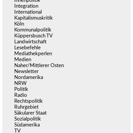
Innenpolitik
(1.927)
Integration
(446)
International
(5.499)
Kapitalismuskritik
(255)
Köln
(340)
Kommunalpolitik
(256)
Küppersbusch TV
(153)
Landwirtschaft
(217)
Lesebefehle
(2.606)
Mediathekperlen
(536)
Medien
(5.362)
Naher/Mittlerer Osten
(828)
Newsletter
(1.068)
Nordamerika
(1.142)
NRW
(978)
Politik
(9.194)
Radio
(487)
Rechtspolitik
(538)
Ruhrgebiet
(392)
Säkularer Staat
(70)
Sozialpolitik
(1.239)
Südamerika
(471)
TV
(1.717)