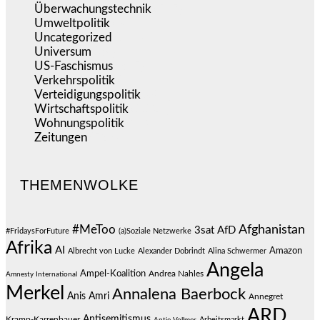
Überwachungstechnik
(547)
Umweltpolitik
(644)
Uncategorized
(144)
Universum
(39)
US-Faschismus
(345)
Verkehrspolitik
(540)
Verteidigungspolitik
(684)
Wirtschaftspolitik
(1.124)
Wohnungspolitik
(112)
Zeitungen
(528)
THEMENWOLKE
#MeToo
Afghanistan
3sat
AfD
#FridaysForFuture
(a)Soziale Netzwerke
Afrika
AI
Amazon
Albrecht von Lucke
Alexander Dobrindt
Alina Schwermer
Angela
Ampel-Koalition
Andrea Nahles
Amnesty International
Merkel
Annalena Baerbock
Anis Amri
Annegret
ARD
Antisemitismus
Kramp-Karrenbauer
Arbeitsmarkt
Antje Vollmer