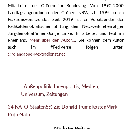
Mitarbeiter der Grünen im Bundestag. Von 1990-2000
Landtagsabgeordneter der Grünen NRW, ab 1995 deren
Fraktionsvorsitzender. Seit 2019 ist er Vorsitzender der
Radikaldemokratischen Stiftung, dem Netzwerk ehemaliger
Jungdemokrat*innen/Junge Linke. Er arbeitet und lebt im
Rheinland.
Mehr über den Autor...
. Sie können dem Autor
auch im #Fediverse folgen unter:
@rolandappel@extradienst.net
Außenpolitik
,
Innenpolitik
,
Medien
,
Universum
,
Zeitungen
34 NATO-Staaten
5% Ziel
Donald Trump
Kosten
Mark
Rutte
Nato
Nächster Beitrag