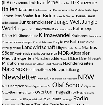
Israel
Iran
IT-Konzerne
(ILA)
Irak
IPG-Journal
Istanbul
Italien
Jacobin
Jan Böhmermann
Japan
Jair Bolsonaro
Jan Christian Müller
Joe Biden
Jemen
Jens Spahn
Journalismus
Joseph Fischer
Junge Welt
Jungle
Jungdemokraten
Julian Assange
World
Katar
Jürgen Trittin
Kapitalismus
Katja
Karl Lauterbach
Klimawandel
KI
Klimaschutz
Dörner
Koalitionen
Kolumbien
Köln
Kunst
Künstliche
Kommunalverwaltungen
Krieg
Konrad Adenauer
Landwirtschaft
Markus
Libyen
Intelligenz (KI)
Lucien Favre
Söder
MDR-Altpapier
Martin Schulz
Mathias Döpfner
MDR
Mediathekperlen
Menschenrechte
Michael Maier
Microsoft
Mexico
Migration
Nachdenkseiten
Mohammed bin Salman (MBS)
München
Nato
NDR
Netzpolitik.org
Neoliberalismus
Newsletter
NRW
New York
Niederlande
Northstream
Olaf Scholz
NSU-Komplex
Oberbürgermeister*in
Oligarchen
overton-magazin
Otto-Brenner-Stiftung
Oxiblog
Palästina
Radio
Polizei
Polen
Pflegenotstand
Patente
Peter Thiel
Portugal