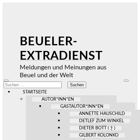
BEUELER-
EXTRADIENST
Meldungen und Meinungen aus
Beuel und der Welt
Mobile-
Suchfel
Suchen
Menü
ein-/au
nach:
ein-/ausblenden
STARTSEITE
AUTOR*INN*EN
GASTAUTOR*INN*EN
ANNETTE HAUSCHILD
DETLEF ZUM WINKEL
DIETER BOTT ( † )
GILBERT KOLONKO