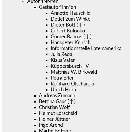
Autor*INN*en
Gastautor*inn*en
Annette Hauschild
Detlef zum Winkel
Dieter Bott ( † )
Gilbert Kolonko
Günter Bannas ( † )
Hanspeter Knirsch
Informationsstelle Lateinamerika
Julia Reda
Klaus Vater
Küppersbusch TV
Matthias W. Birkwald
Petra Erler
Reinhard Olschanski
Ulrich Horn
Andreas Zumach
Bettina Gaus ( † )
Christian Wolf
Helmut Lorscheid
Heiner Jüttner
Ingo Arend
Martin Böttger