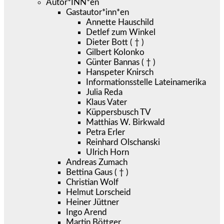
Autor*INN*en
Gastautor*inn*en
Annette Hauschild
Detlef zum Winkel
Dieter Bott ( † )
Gilbert Kolonko
Günter Bannas ( † )
Hanspeter Knirsch
Informationsstelle Lateinamerika
Julia Reda
Klaus Vater
Küppersbusch TV
Matthias W. Birkwald
Petra Erler
Reinhard Olschanski
Ulrich Horn
Andreas Zumach
Bettina Gaus ( † )
Christian Wolf
Helmut Lorscheid
Heiner Jüttner
Ingo Arend
Martin Böttger