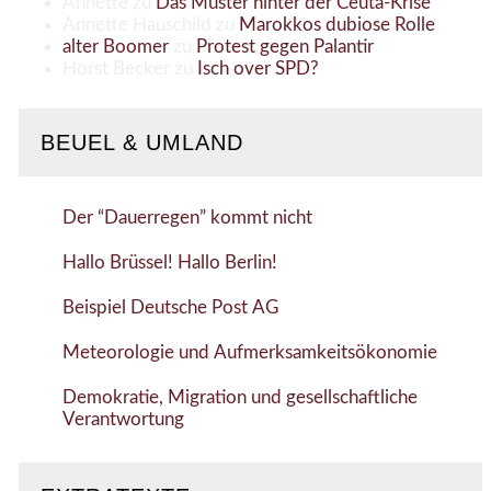
Annette
zu
Das Muster hinter der Ceuta-Krise
Annette Hauschild
zu
Marokkos dubiose Rolle
alter Boomer
zu
Protest gegen Palantir
Horst Becker
zu
Isch over SPD?
BEUEL & UMLAND
Der “Dauerregen” kommt nicht
Hallo Brüssel! Hallo Berlin!
Beispiel Deutsche Post AG
Meteorologie und Aufmerksamkeitsökonomie
Demokratie, Migration und gesellschaftliche
Verantwortung