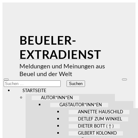
BEUELER-
EXTRADIENST
Meldungen und Meinungen aus
Beuel und der Welt
Mobile-
Suchfel
Suchen
Menü
ein-/au
nach:
ein-/ausblenden
STARTSEITE
AUTOR*INN*EN
GASTAUTOR*INN*EN
ANNETTE HAUSCHILD
DETLEF ZUM WINKEL
DIETER BOTT ( † )
GILBERT KOLONKO