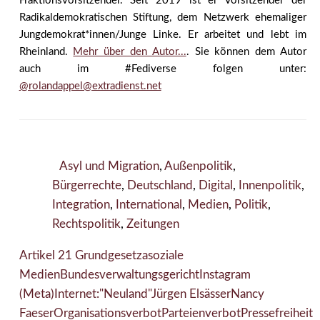
Fraktionsvorsitzender. Seit 2019 ist er Vorsitzender der
Radikaldemokratischen Stiftung, dem Netzwerk ehemaliger
Jungdemokrat*innen/Junge Linke. Er arbeitet und lebt im
Rheinland.
Mehr über den Autor...
. Sie können dem Autor
auch im #Fediverse folgen unter:
@rolandappel@extradienst.net
Asyl und Migration
,
Außenpolitik
,
Bürgerrechte
,
Deutschland
,
Digital
,
Innenpolitik
,
Integration
,
International
,
Medien
,
Politik
,
Rechtspolitik
,
Zeitungen
Artikel 21 Grundgesetz
asoziale
Medien
Bundesverwaltungsgericht
Instagram
(Meta)
Internet:"Neuland"
Jürgen Elsässer
Nancy
Faeser
Organisationsverbot
Parteienverbot
Pressefreiheit