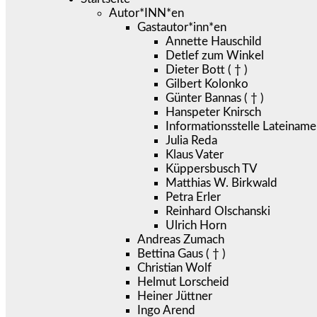
Autor*INN*en
Gastautor*inn*en
Annette Hauschild
Detlef zum Winkel
Dieter Bott ( † )
Gilbert Kolonko
Günter Bannas ( † )
Hanspeter Knirsch
Informationsstelle Lateiname
Julia Reda
Klaus Vater
Küppersbusch TV
Matthias W. Birkwald
Petra Erler
Reinhard Olschanski
Ulrich Horn
Andreas Zumach
Bettina Gaus ( † )
Christian Wolf
Helmut Lorscheid
Heiner Jüttner
Ingo Arend