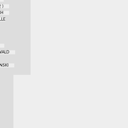
 )
CH
LLE
KWALD
NSKI