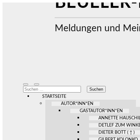
BEUELER-
Meldungen und Mein
Mobile-
Suchfeld
Suchen
Menü
ein-/ausblenden
nach:
ein-/ausblenden
STARTSEITE
AUTOR*INN*EN
GASTAUTOR*INN*EN
ANNETTE HAUSCHI
DETLEF ZUM WINK
DIETER BOTT ( † )
GILBERT KOLONKO