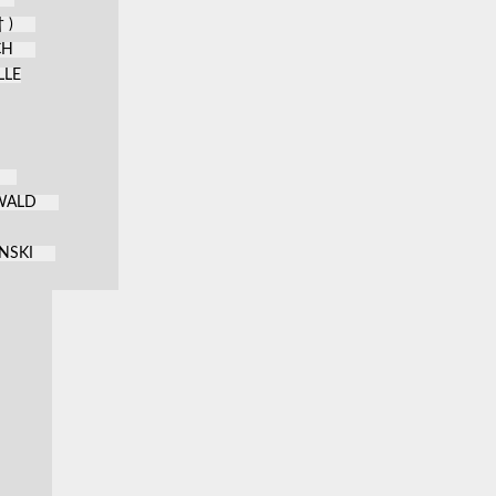
 )
CH
LLE
KWALD
NSKI