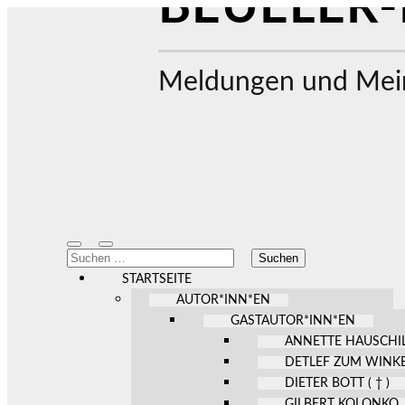
BEUELER-
Meldungen und Mein
Mobile-
Suchfeld
Suchen
Menü
ein-/ausblenden
nach:
ein-/ausblenden
STARTSEITE
AUTOR*INN*EN
GASTAUTOR*INN*EN
ANNETTE HAUSCHI
DETLEF ZUM WINK
DIETER BOTT ( † )
GILBERT KOLONKO