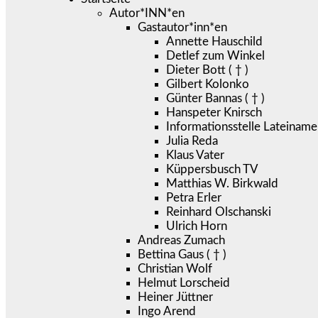
Autor*INN*en
Gastautor*inn*en
Annette Hauschild
Detlef zum Winkel
Dieter Bott ( † )
Gilbert Kolonko
Günter Bannas ( † )
Hanspeter Knirsch
Informationsstelle Lateiname
Julia Reda
Klaus Vater
Küppersbusch TV
Matthias W. Birkwald
Petra Erler
Reinhard Olschanski
Ulrich Horn
Andreas Zumach
Bettina Gaus ( † )
Christian Wolf
Helmut Lorscheid
Heiner Jüttner
Ingo Arend