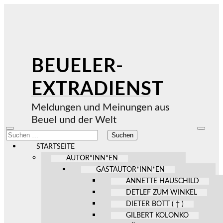
BEUELER-
EXTRADIENST
Meldungen und Meinungen aus
Beuel und der Welt
Mobile-
Suchfel
Suchen
Menü
ein-/au
nach:
ein-/ausblenden
STARTSEITE
AUTOR*INN*EN
GASTAUTOR*INN*EN
ANNETTE HAUSCHILD
DETLEF ZUM WINKEL
DIETER BOTT ( † )
GILBERT KOLONKO