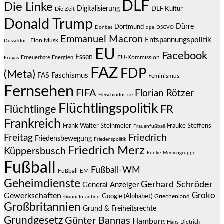
DLF
Die Linke
Digitalisierung
DLF Kultur
Die Zeit
Donald Trump
Dürre
Dortmund
Donbas
dpa
DSGVO
Emmanuel Macron
Entspannungspolitik
Elon Musk
Düsseldorf
EU
Facebook
Essen
EU-Kommission
Erneuerbare Energien
Erdgas
FAZ
FDP
(Meta)
Faschismus
FAS
Feminismus
Fernsehen
FIFA
Florian Rötzer
Fleischindustrie
Flüchtlingspolitik
Flüchtlinge
FR
Frankreich
Frauke Steffens
Frank Walter Steinmeier
Frauenfußball
Friedrich
Freitag
Friedensbewegung
Friedenspolitik
Friedrich Merz
Küppersbusch
Funke-Mediengruppe
Fußball
Fußball-WM
Fußball-EM
Geheimdienste
Gerhard Schröder
General Anzeiger
Groko
Gewerkschaften
Google (Alphabet)
Griechenland
Gianni Infantino
Großbritannien
Grund & Freiheitsrechte
Grundgesetz
Günter Bannas
Hamburg
Hans Dietrich