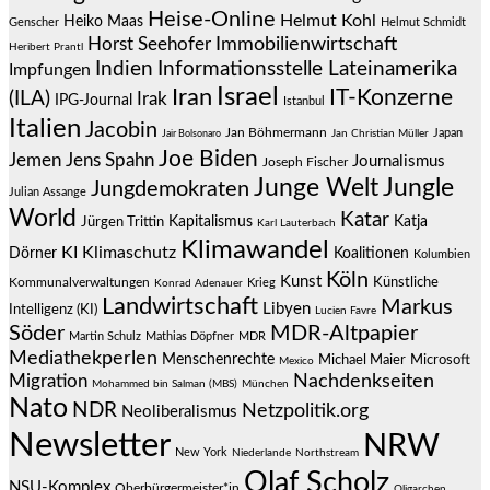
Heise-Online
Helmut Kohl
Heiko Maas
Genscher
Helmut Schmidt
Immobilienwirtschaft
Horst Seehofer
Heribert Prantl
Indien
Informationsstelle Lateinamerika
Impfungen
Israel
Iran
IT-Konzerne
(ILA)
Irak
IPG-Journal
Istanbul
Italien
Jacobin
Jan Böhmermann
Japan
Jair Bolsonaro
Jan Christian Müller
Joe Biden
Jemen
Jens Spahn
Journalismus
Joseph Fischer
Junge Welt
Jungle
Jungdemokraten
Julian Assange
World
Katar
Jürgen Trittin
Kapitalismus
Katja
Karl Lauterbach
Klimawandel
KI
Klimaschutz
Dörner
Koalitionen
Kolumbien
Köln
Kunst
Künstliche
Kommunalverwaltungen
Krieg
Konrad Adenauer
Landwirtschaft
Markus
Libyen
Intelligenz (KI)
Lucien Favre
Söder
MDR-Altpapier
Martin Schulz
Mathias Döpfner
MDR
Mediathekperlen
Menschenrechte
Michael Maier
Microsoft
Mexico
Migration
Nachdenkseiten
Mohammed bin Salman (MBS)
München
Nato
NDR
Netzpolitik.org
Neoliberalismus
Newsletter
NRW
New York
Niederlande
Northstream
Olaf Scholz
NSU-Komplex
Oberbürgermeister*in
Oligarchen