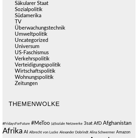
Säkularer Staat
(70)
Sozialpolitik
(1.239)
Südamerika
(471)
TV
(1.717)
Überwachungstechnik
(547)
Umweltpolitik
(644)
Uncategorized
(144)
Universum
(39)
US-Faschismus
(345)
Verkehrspolitik
(540)
Verteidigungspolitik
(684)
Wirtschaftspolitik
(1.124)
Wohnungspolitik
(112)
Zeitungen
(528)
THEMENWOLKE
#MeToo
Afghanistan
3sat
AfD
#FridaysForFuture
(a)Soziale Netzwerke
Afrika
AI
Amazon
Albrecht von Lucke
Alexander Dobrindt
Alina Schwermer