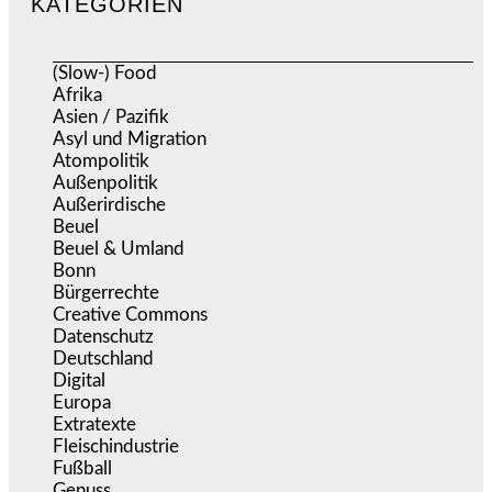
KATEGORIEN
(Slow-) Food
(57)
Afrika
(508)
Asien / Pazifik
(634)
Asyl und Migration
(297)
Atompolitik
(2)
Außenpolitik
(1.722)
Außerirdische
(39)
Beuel
(526)
Beuel & Umland
(2.460)
Bonn
(639)
Bürgerrechte
(1.679)
Creative Commons
(468)
Datenschutz
(381)
Deutschland
(5.057)
Digital
(1.984)
Europa
(3.278)
Extratexte
(201)
Fleischindustrie
(50)
Fußball
(1.518)
Genuss
(1.206)