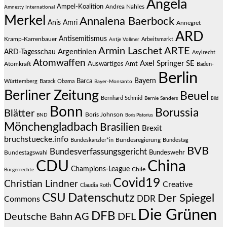
Angela
Ampel-Koalition
Andrea Nahles
Amnesty International
Merkel
Annalena Baerbock
Anis Amri
Annegret
ARD
Antisemitismus
Kramp-Karrenbauer
Arbeitsmarkt
Antje Vollmer
Armin Laschet
ARTE
Argentinien
ARD-Tagesschau
Asylrecht
Atomwaffen
Axel Springer SE
Auswärtiges Amt
Atomkraft
Baden-
Berlin
Bayern
Barca
Württemberg
Barack Obama
Bayer-Monsanto
Berliner Zeitung
Beuel
Bernhard Schmid
Bernie Sanders
Bild
Bonn
Borussia
Blätter
Boris Johnson
BND
Boris Pistorius
Mönchengladbach
Brasilien
Brexit
bruchstuecke.info
Bundesregierung
Bundestag
Bundeskanzler*in
BVB
Bundesverfassungsgericht
Bundeswehr
Bundestagswahl
CDU
China
Champions-League
Chile
Bürgerrechte
Covid19
Christian Lindner
Creative
Claudia Roth
CSU
Datenschutz
Der Spiegel
DDR
Commons
Die Grünen
DFB
Deutsche Bahn AG
DFL