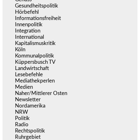
Gesundheitspolitik
(855)
Hörbefehl
(166)
Informationsfreiheit
(18)
Innenpolitik
(1.927)
Integration
(446)
International
(5.499)
Kapitalismuskritik
(255)
Köln
(340)
Kommunalpolitik
(256)
Küppersbusch TV
(153)
Landwirtschaft
(217)
Lesebefehle
(2.606)
Mediathekperlen
(536)
Medien
(5.362)
Naher/Mittlerer Osten
(828)
Newsletter
(1.068)
Nordamerika
(1.142)
NRW
(978)
Politik
(9.194)
Radio
(487)
Rechtspolitik
(538)
Ruhrgebiet
(392)