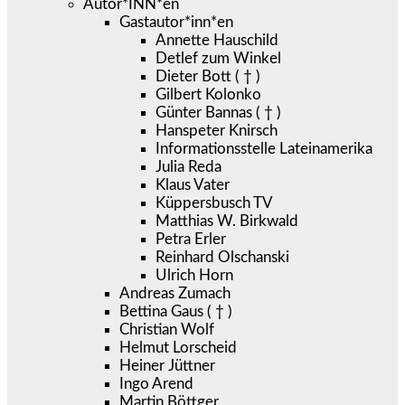
Autor*INN*en
Gastautor*inn*en
Annette Hauschild
Detlef zum Winkel
Dieter Bott ( † )
Gilbert Kolonko
Günter Bannas ( † )
Hanspeter Knirsch
Informationsstelle Lateinamerika
Julia Reda
Klaus Vater
Küppersbusch TV
Matthias W. Birkwald
Petra Erler
Reinhard Olschanski
Ulrich Horn
Andreas Zumach
Bettina Gaus ( † )
Christian Wolf
Helmut Lorscheid
Heiner Jüttner
Ingo Arend
Martin Böttger