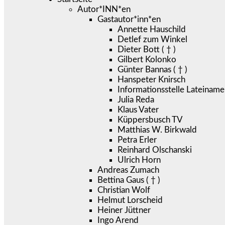
Autor*INN*en
Gastautor*inn*en
Annette Hauschild
Detlef zum Winkel
Dieter Bott ( † )
Gilbert Kolonko
Günter Bannas ( † )
Hanspeter Knirsch
Informationsstelle Lateiname
Julia Reda
Klaus Vater
Küppersbusch TV
Matthias W. Birkwald
Petra Erler
Reinhard Olschanski
Ulrich Horn
Andreas Zumach
Bettina Gaus ( † )
Christian Wolf
Helmut Lorscheid
Heiner Jüttner
Ingo Arend