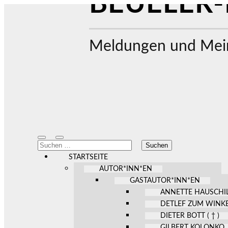
BEUELER-
Meldungen und Mein
Mobile-
Suchfeld
Suchen
Menü
ein-/ausblenden
nach:
ein-/ausblenden
STARTSEITE
AUTOR*INN*EN
GASTAUTOR*INN*EN
ANNETTE HAUSCHI
DETLEF ZUM WINK
DIETER BOTT ( † )
GILBERT KOLONKO