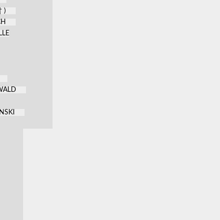
 )
CH
LLE
KWALD
NSKI