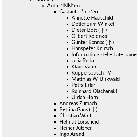
Autor*INN*en
Gastautor*inn*en
Annette Hauschild
Detlef zum Winkel
Dieter Bott ( † )
Gilbert Kolonko
Günter Bannas ( † )
Hanspeter Knirsch
Informationsstelle Lateiname
Julia Reda
Klaus Vater
Küppersbusch TV
Matthias W. Birkwald
Petra Erler
Reinhard Olschanski
Ulrich Horn
Andreas Zumach
Bettina Gaus ( † )
Christian Wolf
Helmut Lorscheid
Heiner Jüttner
Ingo Arend