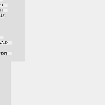
 )
CH
LLE
KWALD
NSKI