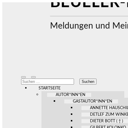
BEUELER-
Meldungen und Mein
Mobile-
Suchfeld
Suchen
Menü
ein-/ausblenden
nach:
ein-/ausblenden
STARTSEITE
AUTOR*INN*EN
GASTAUTOR*INN*EN
ANNETTE HAUSCHI
DETLEF ZUM WINK
DIETER BOTT ( † )
GILBERT KOLONKO