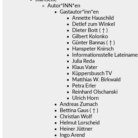
Autor*INN*en
Gastautor*inn*en
Annette Hauschild
Detlef zum Winkel
Dieter Bott ( † )
Gilbert Kolonko
Günter Bannas ( † )
Hanspeter Knirsch
Informationsstelle Lateiname
Julia Reda
Klaus Vater
Küppersbusch TV
Matthias W. Birkwald
Petra Erler
Reinhard Olschanski
Ulrich Horn
Andreas Zumach
Bettina Gaus ( † )
Christian Wolf
Helmut Lorscheid
Heiner Jüttner
Ingo Arend