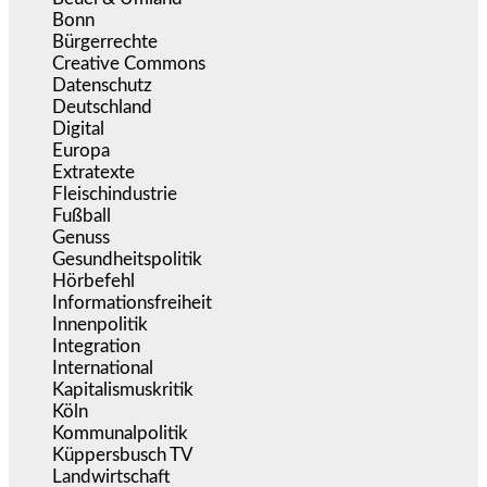
Bonn
(639)
Bürgerrechte
(1.678)
Creative Commons
(467)
Datenschutz
(380)
Deutschland
(5.056)
Digital
(1.983)
Europa
(3.277)
Extratexte
(201)
Fleischindustrie
(50)
Fußball
(1.518)
Genuss
(1.206)
Gesundheitspolitik
(854)
Hörbefehl
(166)
Informationsfreiheit
(17)
Innenpolitik
(1.926)
Integration
(446)
International
(5.498)
Kapitalismuskritik
(255)
Köln
(340)
Kommunalpolitik
(256)
Küppersbusch TV
(153)
Landwirtschaft
(217)