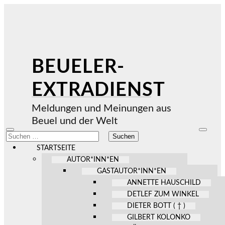
BEUELER-
EXTRADIENST
Meldungen und Meinungen aus
Beuel und der Welt
Mobile-
Suchfel
Suchen
Menü
ein-/au
nach:
ein-/ausblenden
STARTSEITE
AUTOR*INN*EN
GASTAUTOR*INN*EN
ANNETTE HAUSCHILD
DETLEF ZUM WINKEL
DIETER BOTT ( † )
GILBERT KOLONKO