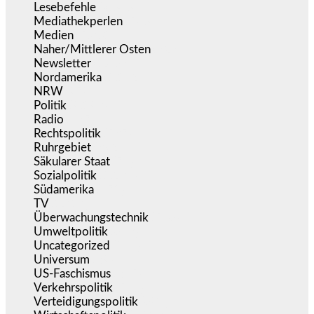
Lesebefehle
(2.606)
Mediathekperlen
(536)
Medien
(5.361)
Naher/Mittlerer Osten
(828)
Newsletter
(1.068)
Nordamerika
(1.142)
NRW
(978)
Politik
(9.193)
Radio
(487)
Rechtspolitik
(537)
Ruhrgebiet
(392)
Säkularer Staat
(70)
Sozialpolitik
(1.238)
Südamerika
(471)
TV
(1.717)
Überwachungstechnik
(546)
Umweltpolitik
(643)
Uncategorized
(144)
Universum
(39)
US-Faschismus
(345)
Verkehrspolitik
(540)
Verteidigungspolitik
(684)