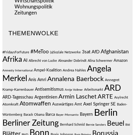
Wirtschaftspolitik
(1.123)
Wohnungspolitik
(112)
Zeitungen
(528)
THEMENWOLKE
#MeToo
Afghanistan
3sat
AfD
#FridaysForFuture
(a)Soziale Netzwerke
Afrika
AI
Amazon
Albrecht von Lucke
Alexander Dobrindt
Alina Schwermer
Angela
Ampel-Koalition
Andrea Nahles
Amnesty International
Merkel
Annalena Baerbock
Anis Amri
Annegret
ARD
Antisemitismus
Kramp-Karrenbauer
Arbeitsmarkt
Antje Vollmer
Armin Laschet
ARTE
Argentinien
ARD-Tagesschau
Asylrecht
Atomwaffen
Axel Springer SE
Auswärtiges Amt
Atomkraft
Baden-
Berlin
Bayern
Barca
Württemberg
Barack Obama
Bayer-Monsanto
Berliner Zeitung
Beuel
Bernhard Schmid
Bernie Sanders
Bild
Bonn
Borussia
Blätter
Boris Johnson
BND
Boris Pistorius