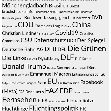
Mönchengladbach
Brasilien
Brexit
bruchstuecke.info
Bundesregierung
Bundestag
Bundeskanzler*in
BVB
Bundesverfassungsgericht
Bundeswehr
Bundestagswahl
CDU
China
Champions-League
Chile
Bürgerrechte
Covid19
Christian Lindner
Creative
Claudia Roth
CSU
Datenschutz
Der Spiegel
DDR
Commons
Die Grünen
DFB
Deutsche Bahn AG
DFL
DLF
Die Linke
Digitalisierung
DLF Kultur
Die Zeit
Donald Trump
Dürre
Dortmund
Donbas
dpa
DSGVO
Emmanuel Macron
Entspannungspolitik
Elon Musk
Düsseldorf
EU
Facebook
Essen
EU-Kommission
Erneuerbare Energien
Erdgas
FAZ
FDP
(Meta)
Faschismus
FAS
Feminismus
Fernsehen
FIFA
Florian Rötzer
Fleischindustrie
Flüchtlingspolitik
Flüchtlinge
FR