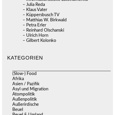
– Julia Reda
– Klaus Vater
– Küppersbusch TV
– Matthias W. Birkwald
– Petra Erler
– Reinhard Olschanski
– Ulrich Horn
– Gilbert Kolonko
KATEGORIEN
(Slow-) Food
(57)
Afrika
(508)
Asien / Pazifik
(634)
Asyl und Migration
(297)
Atompolitik
(2)
Außenpolitik
(1.721)
Außerirdische
(39)
Beuel
(526)
Beuel & Umland
(2.460)