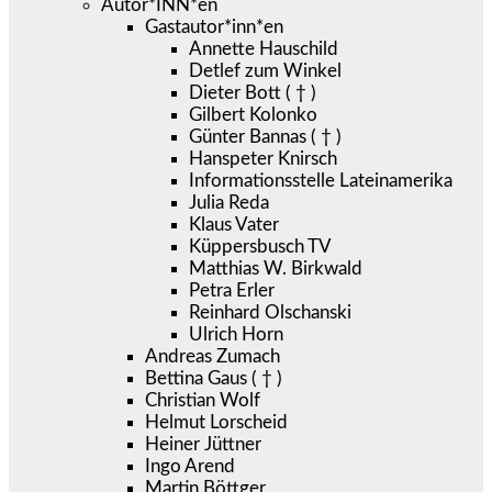
Autor*INN*en
Gastautor*inn*en
Annette Hauschild
Detlef zum Winkel
Dieter Bott ( † )
Gilbert Kolonko
Günter Bannas ( † )
Hanspeter Knirsch
Informationsstelle Lateinamerika
Julia Reda
Klaus Vater
Küppersbusch TV
Matthias W. Birkwald
Petra Erler
Reinhard Olschanski
Ulrich Horn
Andreas Zumach
Bettina Gaus ( † )
Christian Wolf
Helmut Lorscheid
Heiner Jüttner
Ingo Arend
Martin Böttger