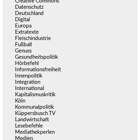
Creative Commons
(465)
Datenschutz
(377)
Deutschland
(5.050)
Digital
(1.976)
Europa
(3.272)
Extratexte
(199)
Fleischindustrie
(50)
Fußball
(1.518)
Genuss
(1.206)
Gesundheitspolitik
(852)
Hörbefehl
(166)
Informationsfreiheit
(15)
Innenpolitik
(1.920)
Integration
(441)
International
(5.494)
Kapitalismuskritik
(253)
Köln
(338)
Kommunalpolitik
(255)
Küppersbusch TV
(152)
Landwirtschaft
(216)
Lesebefehle
(2.604)
Mediathekperlen
(536)
Medien
(5.353)