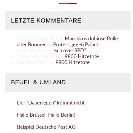
LETZTE KOMMENTARE
Annette Hauschild
zu
Marokkos dubiose Rolle
alter Boomer
zu
Protest gegen Palantir
Horst Becker
zu
Isch over SPD?
Annette Hauschild
zu
9800 Hitzetote
Christian Wolf
zu
9800 Hitzetote
BEUEL & UMLAND
Der “Dauerregen” kommt nicht
Hallo Brüssel! Hallo Berlin!
Beispiel Deutsche Post AG