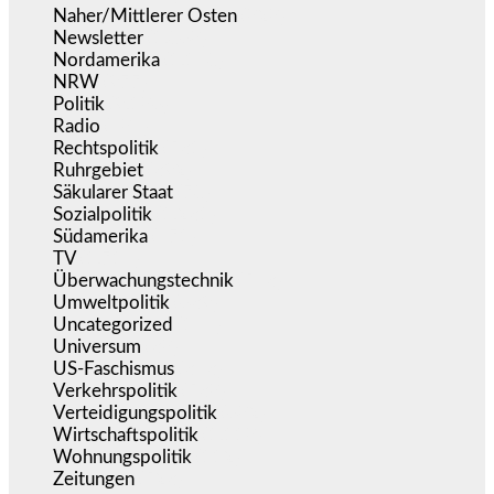
Naher/Mittlerer Osten
(828)
Newsletter
(1.068)
Nordamerika
(1.140)
NRW
(977)
Politik
(9.186)
Radio
(484)
Rechtspolitik
(531)
Ruhrgebiet
(392)
Säkularer Staat
(70)
Sozialpolitik
(1.231)
Südamerika
(471)
TV
(1.714)
Überwachungstechnik
(543)
Umweltpolitik
(639)
Uncategorized
(144)
Universum
(38)
US-Faschismus
(343)
Verkehrspolitik
(538)
Verteidigungspolitik
(682)
Wirtschaftspolitik
(1.118)
Wohnungspolitik
(112)
Zeitungen
(523)