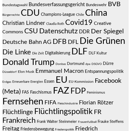
BVB
Bundesverfassungsgericht
Bundeswehr
Bundestagswahl
CDU
China
Champions-League
Chile
Bürgerrechte
Covid19
Christian Lindner
Creative
Claudia Roth
CSU
Datenschutz
Der Spiegel
DDR
Commons
Die Grünen
DFB
Deutsche Bahn AG
DFL
DLF
Die Linke
Digitalisierung
DLF Kultur
Die Zeit
Donald Trump
Dürre
Dortmund
Donbas
dpa
DSGVO
Emmanuel Macron
Entspannungspolitik
Elon Musk
Düsseldorf
EU
Facebook
Essen
EU-Kommission
Erneuerbare Energien
Erdgas
FAZ
FDP
(Meta)
Faschismus
FAS
Feminismus
Fernsehen
FIFA
Florian Rötzer
Fleischindustrie
Flüchtlingspolitik
Flüchtlinge
FR
Frankreich
Frauke Steffens
Frank Walter Steinmeier
Frauenfußball
Friedrich
Freitag
Friedensbewegung
Friedenspolitik