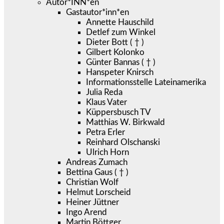
Autor*INN*en
Gastautor*inn*en
Annette Hauschild
Detlef zum Winkel
Dieter Bott ( † )
Gilbert Kolonko
Günter Bannas ( † )
Hanspeter Knirsch
Informationsstelle Lateinamerika
Julia Reda
Klaus Vater
Küppersbusch TV
Matthias W. Birkwald
Petra Erler
Reinhard Olschanski
Ulrich Horn
Andreas Zumach
Bettina Gaus ( † )
Christian Wolf
Helmut Lorscheid
Heiner Jüttner
Ingo Arend
Martin Böttger