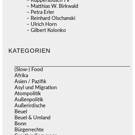
– Küppersbusch TV
– Matthias W. Birkwald
– Petra Erler
– Reinhard Olschanski
– Ulrich Horn
– Gilbert Kolonko
KATEGORIEN
(Slow-) Food
(57)
Afrika
(508)
Asien / Pazifik
(633)
Asyl und Migration
(295)
Atompolitik
(1)
Außenpolitik
(1.719)
Außerirdische
(39)
Beuel
(525)
Beuel & Umland
(2.457)
Bonn
(637)
Bürgerrechte
(1.671)