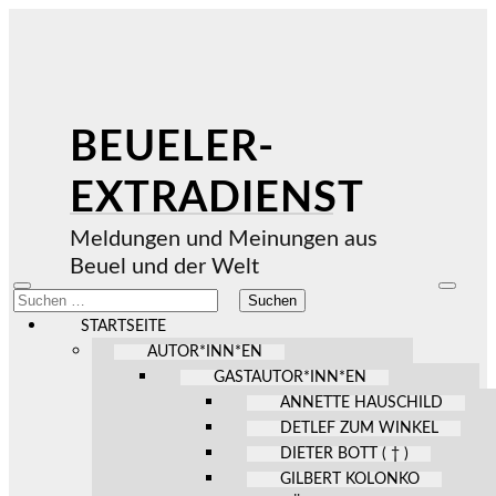
BEUELER-
EXTRADIENST
Meldungen und Meinungen aus
Beuel und der Welt
Mobile-
Suchfel
Suchen
Menü
ein-/au
nach:
ein-/ausblenden
STARTSEITE
AUTOR*INN*EN
GASTAUTOR*INN*EN
ANNETTE HAUSCHILD
DETLEF ZUM WINKEL
DIETER BOTT ( † )
GILBERT KOLONKO