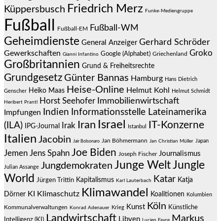
Friedrich Merz
Küppersbusch
Funke-Mediengruppe
Fußball
Fußball-WM
Fußball-EM
Geheimdienste
Gerhard Schröder
General Anzeiger
Groko
Gewerkschaften
Google (Alphabet)
Griechenland
Gianni Infantino
Großbritannien
Grund & Freiheitsrechte
Grundgesetz
Günter Bannas
Hamburg
Hans Dietrich
Heise-Online
Helmut Kohl
Heiko Maas
Genscher
Helmut Schmidt
Immobilienwirtschaft
Horst Seehofer
Heribert Prantl
Indien
Informationsstelle Lateinamerika
Impfungen
Israel
Iran
IT-Konzerne
(ILA)
Irak
IPG-Journal
Istanbul
Italien
Jacobin
Jan Böhmermann
Japan
Jair Bolsonaro
Jan Christian Müller
Joe Biden
Jemen
Jens Spahn
Journalismus
Joseph Fischer
Junge Welt
Jungle
Jungdemokraten
Julian Assange
World
Katar
Jürgen Trittin
Kapitalismus
Katja
Karl Lauterbach
Klimawandel
KI
Klimaschutz
Dörner
Koalitionen
Kolumbien
Köln
Kunst
Künstliche
Kommunalverwaltungen
Krieg
Konrad Adenauer
Landwirtschaft
Markus
Libyen
Intelligenz (KI)
Lucien Favre