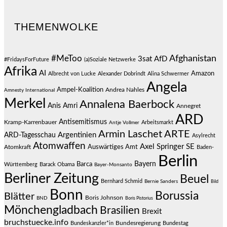
THEMENWOLKE
#MeToo
Afghanistan
3sat
AfD
#FridaysForFuture
(a)Soziale Netzwerke
Afrika
AI
Amazon
Albrecht von Lucke
Alexander Dobrindt
Alina Schwermer
Angela
Ampel-Koalition
Andrea Nahles
Amnesty International
Merkel
Annalena Baerbock
Anis Amri
Annegret
ARD
Antisemitismus
Kramp-Karrenbauer
Arbeitsmarkt
Antje Vollmer
Armin Laschet
ARTE
Argentinien
ARD-Tagesschau
Asylrecht
Atomwaffen
Axel Springer SE
Auswärtiges Amt
Atomkraft
Baden-
Berlin
Bayern
Barca
Württemberg
Barack Obama
Bayer-Monsanto
Berliner Zeitung
Beuel
Bernhard Schmid
Bernie Sanders
Bild
Bonn
Borussia
Blätter
Boris Johnson
BND
Boris Pistorius
Mönchengladbach
Brasilien
Brexit
bruchstuecke.info
Bundesregierung
Bundestag
Bundeskanzler*in