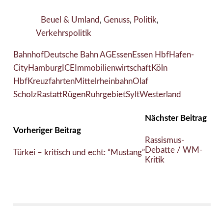
Beuel & Umland
,
Genuss
,
Politik
,
Verkehrspolitik
Bahnhof
Deutsche Bahn AG
Essen
Essen Hbf
Hafen-
City
Hamburg
ICE
Immobilienwirtschaft
Köln
Hbf
Kreuzfahrten
Mittelrheinbahn
Olaf
Scholz
Rastatt
Rügen
Ruhrgebiet
Sylt
Westerland
Nächster Beitrag
Vorheriger Beitrag
Rassismus-
Debatte / WM-
Türkei – kritisch und echt: “Mustang”
Kritik