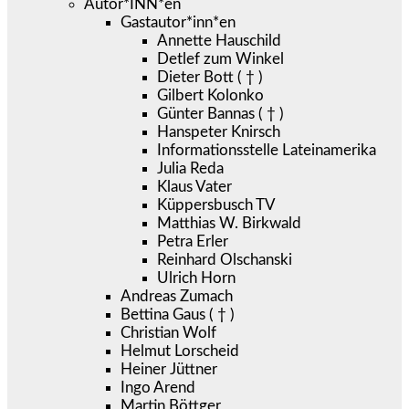
Autor*INN*en
Gastautor*inn*en
Annette Hauschild
Detlef zum Winkel
Dieter Bott ( † )
Gilbert Kolonko
Günter Bannas ( † )
Hanspeter Knirsch
Informationsstelle Lateinamerika
Julia Reda
Klaus Vater
Küppersbusch TV
Matthias W. Birkwald
Petra Erler
Reinhard Olschanski
Ulrich Horn
Andreas Zumach
Bettina Gaus ( † )
Christian Wolf
Helmut Lorscheid
Heiner Jüttner
Ingo Arend
Martin Böttger