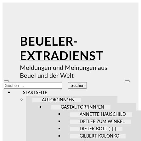
BEUELER-
EXTRADIENST
Meldungen und Meinungen aus
Beuel und der Welt
Mobile-
Suchfel
Suchen
Menü
ein-/au
nach:
ein-/ausblenden
STARTSEITE
AUTOR*INN*EN
GASTAUTOR*INN*EN
ANNETTE HAUSCHILD
DETLEF ZUM WINKEL
DIETER BOTT ( † )
GILBERT KOLONKO