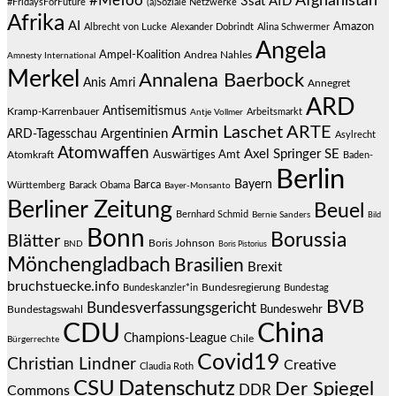
#MeToo
Afghanistan
3sat
AfD
#FridaysForFuture
(a)Soziale Netzwerke
Afrika
AI
Amazon
Albrecht von Lucke
Alexander Dobrindt
Alina Schwermer
Angela
Ampel-Koalition
Andrea Nahles
Amnesty International
Merkel
Annalena Baerbock
Anis Amri
Annegret
ARD
Antisemitismus
Kramp-Karrenbauer
Arbeitsmarkt
Antje Vollmer
Armin Laschet
ARTE
Argentinien
ARD-Tagesschau
Asylrecht
Atomwaffen
Axel Springer SE
Auswärtiges Amt
Atomkraft
Baden-
Berlin
Bayern
Barca
Württemberg
Barack Obama
Bayer-Monsanto
Berliner Zeitung
Beuel
Bernhard Schmid
Bernie Sanders
Bild
Bonn
Borussia
Blätter
Boris Johnson
BND
Boris Pistorius
Mönchengladbach
Brasilien
Brexit
bruchstuecke.info
Bundesregierung
Bundestag
Bundeskanzler*in
BVB
Bundesverfassungsgericht
Bundeswehr
Bundestagswahl
CDU
China
Champions-League
Chile
Bürgerrechte
Covid19
Christian Lindner
Creative
Claudia Roth
CSU
Datenschutz
Der Spiegel
DDR
Commons