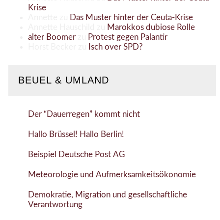
Krise
Annette
zu
Das Muster hinter der Ceuta-Krise
Annette Hauschild
zu
Marokkos dubiose Rolle
alter Boomer
zu
Protest gegen Palantir
Horst Becker
zu
Isch over SPD?
BEUEL & UMLAND
Der “Dauerregen” kommt nicht
Hallo Brüssel! Hallo Berlin!
Beispiel Deutsche Post AG
Meteorologie und Aufmerksamkeitsökonomie
Demokratie, Migration und gesellschaftliche
Verantwortung