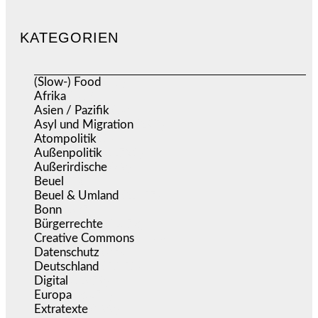
KATEGORIEN
(Slow-) Food
(57)
Afrika
(508)
Asien / Pazifik
(634)
Asyl und Migration
(295)
Atompolitik
(1)
Außenpolitik
(1.721)
Außerirdische
(39)
Beuel
(525)
Beuel & Umland
(2.457)
Bonn
(637)
Bürgerrechte
(1.673)
Creative Commons
(466)
Datenschutz
(379)
Deutschland
(5.051)
Digital
(1.979)
Europa
(3.274)
Extratexte
(199)