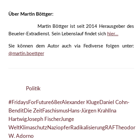
Über Martin Böttger:
Martin Böttger ist seit 2014 Herausgeber des
Beueler-Extradienst. Sein Lebenslauf findet sich
hier...
Sie können dem Autor auch via Fediverse folgen unter:
@martin.boettger
Politik
#FridaysForFuture
68er
Alexander Kluge
Daniel Cohn-
Bendit
Die Zeit
Faschismus
Hans-Jürgen Krahl
Ina
Hartwig
Joseph Fischer
Junge
Welt
Klimaschutz
Naziopfer
Radikalisierung
RAF
Theodor
W. Adorno