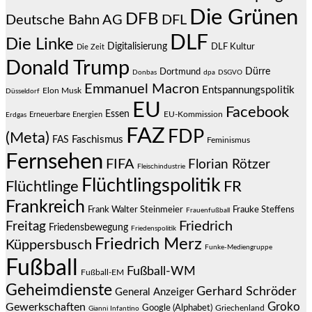
Die Grünen
DFB
Deutsche Bahn AG
DFL
DLF
Die Linke
Digitalisierung
DLF Kultur
Die Zeit
Donald Trump
Dürre
Dortmund
Donbas
dpa
DSGVO
Emmanuel Macron
Entspannungspolitik
Elon Musk
Düsseldorf
EU
Facebook
Essen
EU-Kommission
Erneuerbare Energien
Erdgas
FAZ
FDP
(Meta)
Faschismus
FAS
Feminismus
Fernsehen
FIFA
Florian Rötzer
Fleischindustrie
Flüchtlingspolitik
Flüchtlinge
FR
Frankreich
Frauke Steffens
Frank Walter Steinmeier
Frauenfußball
Friedrich
Freitag
Friedensbewegung
Friedenspolitik
Friedrich Merz
Küppersbusch
Funke-Mediengruppe
Fußball
Fußball-WM
Fußball-EM
Geheimdienste
Gerhard Schröder
General Anzeiger
Groko
Gewerkschaften
Google (Alphabet)
Griechenland
Gianni Infantino