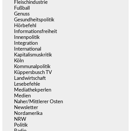
Fleischindustrie
(50)
Fußball
(1.518)
Genuss
(1.206)
Gesundheitspolitik
(852)
Hörbefehl
(166)
Informationsfreiheit
(16)
Innenpolitik
(1.922)
Integration
(443)
International
(5.496)
Kapitalismuskritik
(254)
Köln
(338)
Kommunalpolitik
(255)
Küppersbusch TV
(153)
Landwirtschaft
(216)
Lesebefehle
(2.605)
Mediathekperlen
(536)
Medien
(5.356)
Naher/Mittlerer Osten
(828)
Newsletter
(1.068)
Nordamerika
(1.141)
NRW
(977)
Politik
(9.188)
Radio
(484)