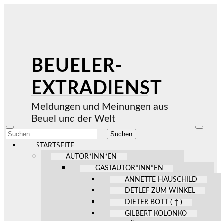
BEUELER-
EXTRADIENST
Meldungen und Meinungen aus
Beuel und der Welt
Mobile-
Suchfel
Suchen
Menü
ein-/au
nach:
ein-/ausblenden
STARTSEITE
AUTOR*INN*EN
GASTAUTOR*INN*EN
ANNETTE HAUSCHILD
DETLEF ZUM WINKEL
DIETER BOTT ( † )
GILBERT KOLONKO