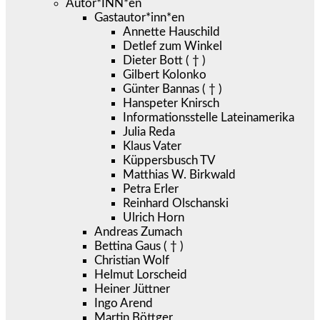
Autor*INN*en
Gastautor*inn*en
Annette Hauschild
Detlef zum Winkel
Dieter Bott ( † )
Gilbert Kolonko
Günter Bannas ( † )
Hanspeter Knirsch
Informationsstelle Lateinamerika
Julia Reda
Klaus Vater
Küppersbusch TV
Matthias W. Birkwald
Petra Erler
Reinhard Olschanski
Ulrich Horn
Andreas Zumach
Bettina Gaus ( † )
Christian Wolf
Helmut Lorscheid
Heiner Jüttner
Ingo Arend
Martin Böttger