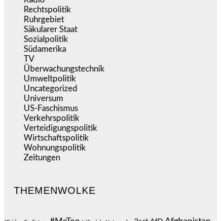
Rechtspolitik
(533)
Ruhrgebiet
(392)
Säkularer Staat
(70)
Sozialpolitik
(1.233)
Südamerika
(471)
TV
(1.714)
Überwachungstechnik
(545)
Umweltpolitik
(640)
Uncategorized
(144)
Universum
(39)
US-Faschismus
(344)
Verkehrspolitik
(538)
Verteidigungspolitik
(683)
Wirtschaftspolitik
(1.120)
Wohnungspolitik
(112)
Zeitungen
(524)
THEMENWOLKE