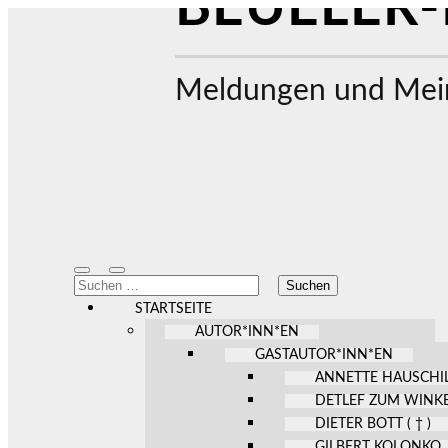
BEUELER-
Meldungen und Mein
Mobile-
Suchfeld
Suchen
Menü
ein-/ausblenden
nach:
ein-/ausblenden
STARTSEITE
AUTOR*INN*EN
GASTAUTOR*INN*EN
ANNETTE HAUSCHI
DETLEF ZUM WINK
DIETER BOTT ( † )
GILBERT KOLONKO