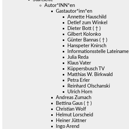
Autor*INN*en
Gastautor*inn*en
Annette Hauschild
Detlef zum Winkel
Dieter Bott ( † )
Gilbert Kolonko
Günter Bannas ( † )
Hanspeter Knirsch
Informationsstelle Lateiname
Julia Reda
Klaus Vater
Küppersbusch TV
Matthias W. Birkwald
Petra Erler
Reinhard Olschanski
Ulrich Horn
Andreas Zumach
Bettina Gaus ( † )
Christian Wolf
Helmut Lorscheid
Heiner Jüttner
Ingo Arend