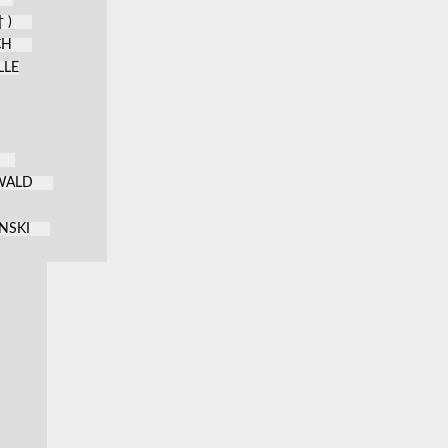
 )
CH
LLE
KWALD
NSKI