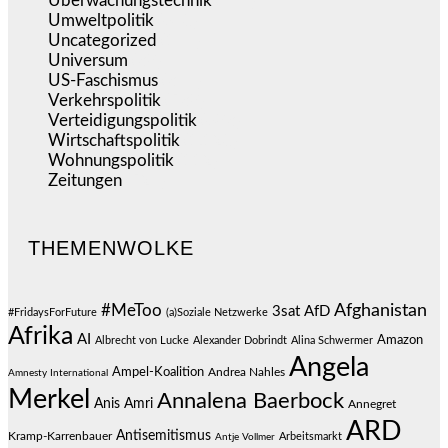
Überwachungstechnik
(545)
Umweltpolitik
(640)
Uncategorized
(144)
Universum
(38)
US-Faschismus
(344)
Verkehrspolitik
(538)
Verteidigungspolitik
(683)
Wirtschaftspolitik
(1.120)
Wohnungspolitik
(112)
Zeitungen
(524)
THEMENWOLKE
#MeToo
Afghanistan
3sat
AfD
#FridaysForFuture
(a)Soziale Netzwerke
Afrika
AI
Amazon
Albrecht von Lucke
Alexander Dobrindt
Alina Schwermer
Angela
Ampel-Koalition
Andrea Nahles
Amnesty International
Merkel
Annalena Baerbock
Anis Amri
Annegret
ARD
Antisemitismus
Kramp-Karrenbauer
Arbeitsmarkt
Antje Vollmer