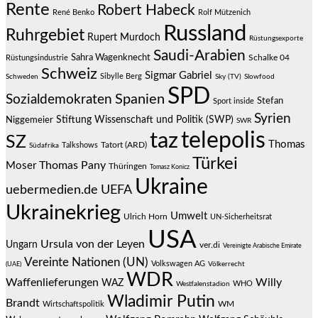
Rente
Robert Habeck
René Benko
Rolf Mützenich
Russland
Ruhrgebiet
Rupert Murdoch
Rüstungsexporte
Saudi-Arabien
Sahra Wagenknecht
Schalke 04
Rüstungsindustrie
Schweiz
Sigmar Gabriel
Sibylle Berg
Schweden
Sky (TV)
Slowfood
SPD
Spanien
Sozialdemokraten
Stefan
Sport inside
Syrien
Stiftung Wissenschaft und Politik (SWP)
Niggemeier
SWR
telepolis
taz
SZ
Thomas
Talkshows
Tatort (ARD)
Südafrika
Türkei
Thomas Pany
Moser
Thüringen
Tomasz Konicz
Ukraine
uebermedien.de
UEFA
Ukrainekrieg
Umwelt
Ulrich Horn
UN-Sicherheitsrat
USA
Ursula von der Leyen
Ungarn
ver.di
Vereinigte Arabische Emirate
Vereinte Nationen (UN)
Volkswagen AG
(UAE)
Völkerrecht
WDR
Waffenlieferungen
Willy
WAZ
WHO
Westfalenstadion
Wladimir Putin
Brandt
Wirtschaftspolitik
WM