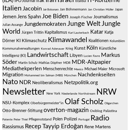
IT-Konzerne
(ILA)
Irak
IPG-Journal
Istanbul
Italien
Jacobin
Jan Böhmermann
Japan
Jair Bolsonaro
Jan Christian Müller
Joe Biden
Jemen
Jens Spahn
Journalismus
Joseph Fischer
Junge Welt
Jungle
Jungdemokraten
Julian Assange
World
Katar
Jürgen Trittin
Kapitalismus
Katja
Karl Lauterbach
Klimawandel
KI
Klimaschutz
Dörner
Koalitionen
Kolumbien
Köln
Kunst
Künstliche
Kommunalverwaltungen
Krieg
Konrad Adenauer
Landwirtschaft
Markus
Libyen
Intelligenz (KI)
Lucien Favre
Söder
MDR-Altpapier
Martin Schulz
Mathias Döpfner
MDR
Mediathekperlen
Menschenrechte
Michael Maier
Microsoft
Mexico
Migration
Nachdenkseiten
Mohammed bin Salman (MBS)
München
Nato
NDR
Netzpolitik.org
Neoliberalismus
Newsletter
NRW
New York
Niederlande
Northstream
Olaf Scholz
NSU-Komplex
Oberbürgermeister*in
Oligarchen
overton-magazin
Otto-Brenner-Stiftung
Oxiblog
Palästina
Radio
Polizei
Polen
Pflegenotstand
Patente
Peter Thiel
Portugal
Recep Tayyip Erdoğan
Rassismus
Rene Martens