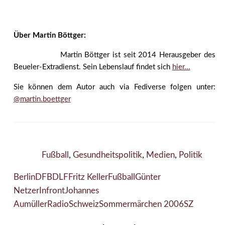
Über Martin Böttger:
Martin Böttger ist seit 2014 Herausgeber des
Beueler-Extradienst. Sein Lebenslauf findet sich
hier...
Sie können dem Autor auch via Fediverse folgen unter:
@martin.boettger
Fußball
,
Gesundheitspolitik
,
Medien
,
Politik
Berlin
DFB
DLF
Fritz Keller
Fußball
Günter
Netzer
Infront
Johannes
Aumüller
Radio
Schweiz
Sommermärchen 2006
SZ