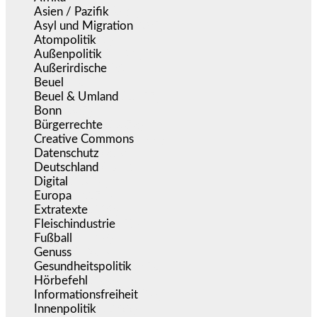
Asien / Pazifik
(634)
Asyl und Migration
(295)
Atompolitik
(1)
Außenpolitik
(1.721)
Außerirdische
(39)
Beuel
(525)
Beuel & Umland
(2.457)
Bonn
(637)
Bürgerrechte
(1.673)
Creative Commons
(466)
Datenschutz
(379)
Deutschland
(5.051)
Digital
(1.978)
Europa
(3.274)
Extratexte
(199)
Fleischindustrie
(50)
Fußball
(1.518)
Genuss
(1.206)
Gesundheitspolitik
(852)
Hörbefehl
(166)
Informationsfreiheit
(16)
Innenpolitik
(1.922)