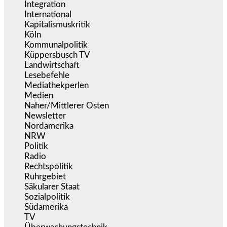
Integration
(443)
International
(5.496)
Kapitalismuskritik
(254)
Köln
(338)
Kommunalpolitik
(255)
Küppersbusch TV
(153)
Landwirtschaft
(216)
Lesebefehle
(2.605)
Mediathekperlen
(536)
Medien
(5.355)
Naher/Mittlerer Osten
(828)
Newsletter
(1.068)
Nordamerika
(1.141)
NRW
(977)
Politik
(9.188)
Radio
(484)
Rechtspolitik
(533)
Ruhrgebiet
(392)
Säkularer Staat
(70)
Sozialpolitik
(1.233)
Südamerika
(471)
TV
(1.714)