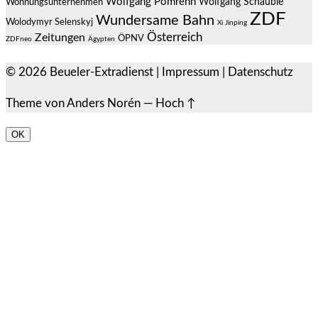
Wolfgang Pomrehn
Wolfgang Schäuble
Wohnungsunternehmen
ZDF
Wundersame Bahn
Wolodymyr Selenskyj
Xi Jinping
Österreich
Zeitungen
ÖPNV
ZDFneo
Ägypten
© 2026
Beueler-Extradienst
|
Impressum
|
Datenschutz
Theme von
Anders Norén
—
Hoch ↑
OK