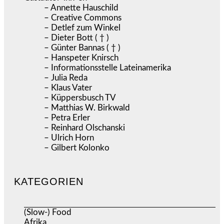
– Annette Hauschild
– Creative Commons
– Detlef zum Winkel
– Dieter Bott ( † )
– Günter Bannas ( † )
– Hanspeter Knirsch
– Informationsstelle Lateinamerika
– Julia Reda
– Klaus Vater
– Küppersbusch TV
– Matthias W. Birkwald
– Petra Erler
– Reinhard Olschanski
– Ulrich Horn
– Gilbert Kolonko
KATEGORIEN
(Slow-) Food
(57)
Afrika
(508)