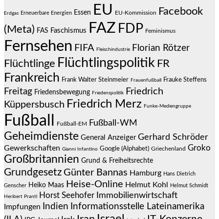
EU
Facebook
Essen
EU-Kommission
Erneuerbare Energien
Erdgas
FAZ
FDP
(Meta)
Faschismus
FAS
Feminismus
Fernsehen
FIFA
Florian Rötzer
Fleischindustrie
Flüchtlingspolitik
Flüchtlinge
FR
Frankreich
Frauke Steffens
Frank Walter Steinmeier
Frauenfußball
Friedrich
Freitag
Friedensbewegung
Friedenspolitik
Friedrich Merz
Küppersbusch
Funke-Mediengruppe
Fußball
Fußball-WM
Fußball-EM
Geheimdienste
Gerhard Schröder
General Anzeiger
Groko
Gewerkschaften
Google (Alphabet)
Griechenland
Gianni Infantino
Großbritannien
Grund & Freiheitsrechte
Grundgesetz
Günter Bannas
Hamburg
Hans Dietrich
Heise-Online
Helmut Kohl
Heiko Maas
Genscher
Helmut Schmidt
Immobilienwirtschaft
Horst Seehofer
Heribert Prantl
Indien
Informationsstelle Lateinamerika
Impfungen
Israel
Iran