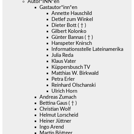
Autor*INN*en
Gastautor*inn*en
Annette Hauschild
Detlef zum Winkel
Dieter Bott ( † )
Gilbert Kolonko
Günter Bannas ( † )
Hanspeter Knirsch
Informationsstelle Lateinamerika
Julia Reda
Klaus Vater
Küppersbusch TV
Matthias W. Birkwald
Petra Erler
Reinhard Olschanski
Ulrich Horn
Andreas Zumach
Bettina Gaus ( † )
Christian Wolf
Helmut Lorscheid
Heiner Jüttner
Ingo Arend
Martin Böttger