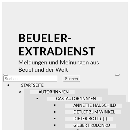
BEUELER-
EXTRADIENST
Meldungen und Meinungen aus
Beuel und der Welt
Mobile-
Suchfel
Suchen
Menü
ein-/au
nach:
ein-/ausblenden
STARTSEITE
AUTOR*INN*EN
GASTAUTOR*INN*EN
ANNETTE HAUSCHILD
DETLEF ZUM WINKEL
DIETER BOTT ( † )
GILBERT KOLONKO