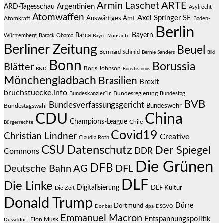
Armin Laschet
ARTE
Argentinien
ARD-Tagesschau
Asylrecht
Atomwaffen
Axel Springer SE
Auswärtiges Amt
Atomkraft
Baden-
Berlin
Bayern
Barca
Württemberg
Barack Obama
Bayer-Monsanto
Berliner Zeitung
Beuel
Bernhard Schmid
Bernie Sanders
Bild
Bonn
Borussia
Blätter
Boris Johnson
BND
Boris Pistorius
Mönchengladbach
Brasilien
Brexit
bruchstuecke.info
Bundesregierung
Bundestag
Bundeskanzler*in
BVB
Bundesverfassungsgericht
Bundeswehr
Bundestagswahl
CDU
China
Champions-League
Chile
Bürgerrechte
Covid19
Christian Lindner
Creative
Claudia Roth
CSU
Datenschutz
Der Spiegel
DDR
Commons
Die Grünen
DFB
Deutsche Bahn AG
DFL
DLF
Die Linke
Digitalisierung
DLF Kultur
Die Zeit
Donald Trump
Dürre
Dortmund
Donbas
dpa
DSGVO
Emmanuel Macron
Entspannungspolitik
Elon Musk
Düsseldorf