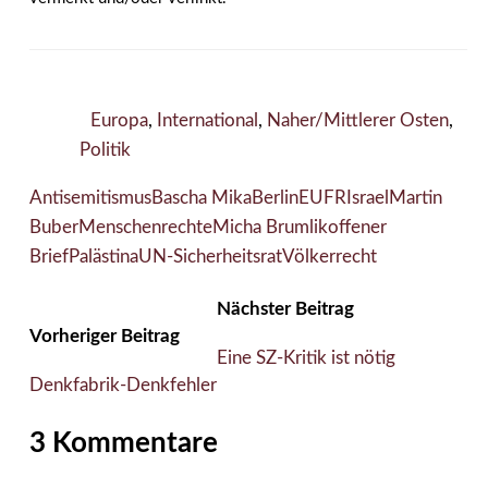
Europa
,
International
,
Naher/Mittlerer Osten
,
Politik
Antisemitismus
Bascha Mika
Berlin
EU
FR
Israel
Martin
Buber
Menschenrechte
Micha Brumlik
offener
Brief
Palästina
UN-Sicherheitsrat
Völkerrecht
Nächster Beitrag
Vorheriger Beitrag
Eine SZ-Kritik ist nötig
Denkfabrik-Denkfehler
3 Kommentare