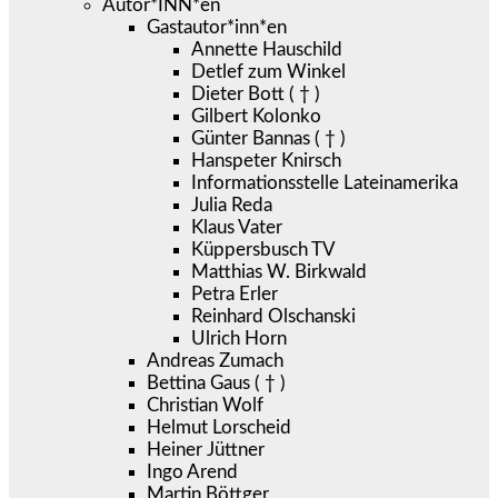
Autor*INN*en
Gastautor*inn*en
Annette Hauschild
Detlef zum Winkel
Dieter Bott ( † )
Gilbert Kolonko
Günter Bannas ( † )
Hanspeter Knirsch
Informationsstelle Lateinamerika
Julia Reda
Klaus Vater
Küppersbusch TV
Matthias W. Birkwald
Petra Erler
Reinhard Olschanski
Ulrich Horn
Andreas Zumach
Bettina Gaus ( † )
Christian Wolf
Helmut Lorscheid
Heiner Jüttner
Ingo Arend
Martin Böttger