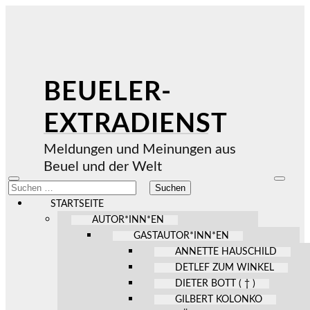
BEUELER-
EXTRADIENST
Meldungen und Meinungen aus
Beuel und der Welt
Mobile-
Suchfel
Suchen
Menü
ein-/au
nach:
ein-/ausblenden
STARTSEITE
AUTOR*INN*EN
GASTAUTOR*INN*EN
ANNETTE HAUSCHILD
DETLEF ZUM WINKEL
DIETER BOTT ( † )
GILBERT KOLONKO