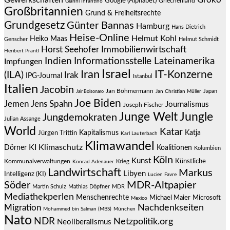
Google (Alphabet)
Griechenland
Gianni Infantino
Großbritannien
Grund & Freiheitsrechte
Grundgesetz
Günter Bannas
Hamburg
Hans Dietrich
Heise-Online
Helmut Kohl
Heiko Maas
Genscher
Helmut Schmidt
Immobilienwirtschaft
Horst Seehofer
Heribert Prantl
Indien
Informationsstelle Lateinamerika
Impfungen
Israel
Iran
IT-Konzerne
(ILA)
Irak
IPG-Journal
Istanbul
Italien
Jacobin
Jan Böhmermann
Japan
Jair Bolsonaro
Jan Christian Müller
Joe Biden
Jemen
Jens Spahn
Journalismus
Joseph Fischer
Junge Welt
Jungle
Jungdemokraten
Julian Assange
World
Katar
Jürgen Trittin
Kapitalismus
Katja
Karl Lauterbach
Klimawandel
KI
Klimaschutz
Dörner
Koalitionen
Kolumbien
Köln
Kunst
Künstliche
Kommunalverwaltungen
Krieg
Konrad Adenauer
Landwirtschaft
Markus
Libyen
Intelligenz (KI)
Lucien Favre
Söder
MDR-Altpapier
Martin Schulz
Mathias Döpfner
MDR
Mediathekperlen
Menschenrechte
Michael Maier
Microsoft
Mexico
Migration
Nachdenkseiten
Mohammed bin Salman (MBS)
München
Nato
NDR
Netzpolitik.org
Neoliberalismus