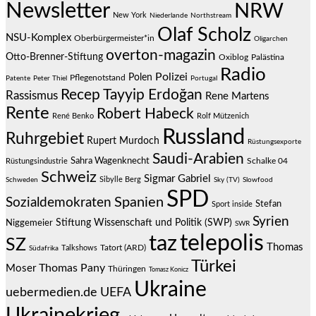
Newsletter
NRW
New York
Niederlande
Northstream
Olaf Scholz
NSU-Komplex
Oberbürgermeister*in
Oligarchen
overton-magazin
Otto-Brenner-Stiftung
Oxiblog
Palästina
Radio
Polizei
Polen
Pflegenotstand
Patente
Peter Thiel
Portugal
Recep Tayyip Erdoğan
Rassismus
Rene Martens
Rente
Robert Habeck
René Benko
Rolf Mützenich
Russland
Ruhrgebiet
Rupert Murdoch
Rüstungsexporte
Saudi-Arabien
Sahra Wagenknecht
Schalke 04
Rüstungsindustrie
Schweiz
Sigmar Gabriel
Sibylle Berg
Schweden
Sky (TV)
Slowfood
SPD
Spanien
Sozialdemokraten
Stefan
Sport inside
Syrien
Stiftung Wissenschaft und Politik (SWP)
Niggemeier
SWR
telepolis
taz
SZ
Thomas
Talkshows
Tatort (ARD)
Südafrika
Türkei
Thomas Pany
Moser
Thüringen
Tomasz Konicz
Ukraine
uebermedien.de
UEFA
Ukrainekrieg