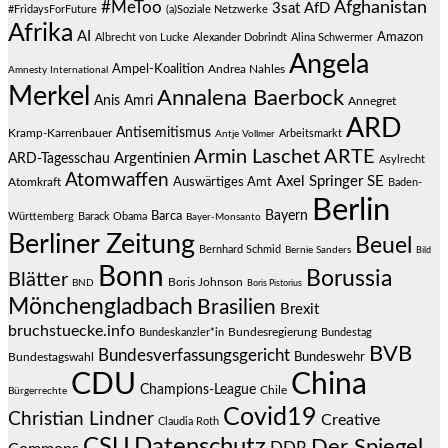
#MeToo
Afghanistan
3sat
AfD
#FridaysForFuture
(a)Soziale Netzwerke
Afrika
AI
Amazon
Albrecht von Lucke
Alexander Dobrindt
Alina Schwermer
Angela
Ampel-Koalition
Andrea Nahles
Amnesty International
Merkel
Annalena Baerbock
Anis Amri
Annegret
ARD
Antisemitismus
Kramp-Karrenbauer
Arbeitsmarkt
Antje Vollmer
Armin Laschet
ARTE
Argentinien
ARD-Tagesschau
Asylrecht
Atomwaffen
Axel Springer SE
Auswärtiges Amt
Atomkraft
Baden-
Berlin
Bayern
Barca
Württemberg
Barack Obama
Bayer-Monsanto
Berliner Zeitung
Beuel
Bernhard Schmid
Bernie Sanders
Bild
Bonn
Borussia
Blätter
Boris Johnson
BND
Boris Pistorius
Mönchengladbach
Brasilien
Brexit
bruchstuecke.info
Bundesregierung
Bundestag
Bundeskanzler*in
BVB
Bundesverfassungsgericht
Bundeswehr
Bundestagswahl
CDU
China
Champions-League
Chile
Bürgerrechte
Covid19
Christian Lindner
Creative
Claudia Roth
CSU
Datenschutz
Der Spiegel