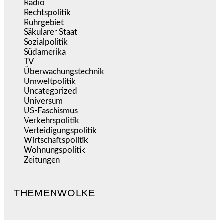
Radio
(487)
Rechtspolitik
(537)
Ruhrgebiet
(392)
Säkularer Staat
(70)
Sozialpolitik
(1.238)
Südamerika
(471)
TV
(1.717)
Überwachungstechnik
(546)
Umweltpolitik
(643)
Uncategorized
(144)
Universum
(39)
US-Faschismus
(345)
Verkehrspolitik
(540)
Verteidigungspolitik
(684)
Wirtschaftspolitik
(1.123)
Wohnungspolitik
(112)
Zeitungen
(528)
THEMENWOLKE