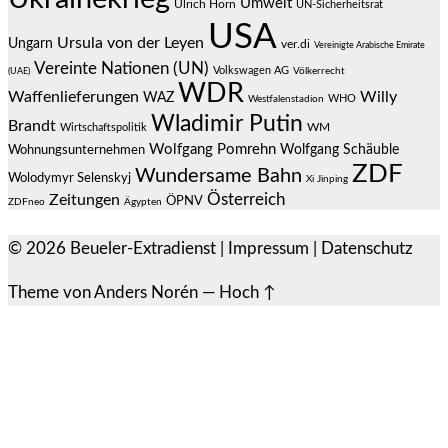
Umwelt
Ulrich Horn
UN-Sicherheitsrat
USA
Ursula von der Leyen
Ungarn
ver.di
Vereinigte Arabische Emirate
Vereinte Nationen (UN)
Volkswagen AG
(UAE)
Völkerrecht
WDR
Waffenlieferungen
Willy
WAZ
WHO
Westfalenstadion
Wladimir Putin
Brandt
Wirtschaftspolitik
WM
Wolfgang Pomrehn
Wolfgang Schäuble
Wohnungsunternehmen
ZDF
Wundersame Bahn
Wolodymyr Selenskyj
Xi Jinping
Österreich
Zeitungen
ÖPNV
ZDFneo
Ägypten
© 2026
Beueler-Extradienst
|
Impressum
|
Datenschutz
Theme von
Anders Norén
—
Hoch ↑