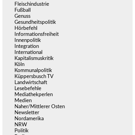
Fleischindustrie
(50)
Fußball
(1.518)
Genuss
(1.206)
Gesundheitspolitik
(854)
Hörbefehl
(166)
Informationsfreiheit
(17)
Innenpolitik
(1.926)
Integration
(446)
International
(5.498)
Kapitalismuskritik
(255)
Köln
(340)
Kommunalpolitik
(256)
Küppersbusch TV
(153)
Landwirtschaft
(217)
Lesebefehle
(2.606)
Mediathekperlen
(536)
Medien
(5.361)
Naher/Mittlerer Osten
(828)
Newsletter
(1.068)
Nordamerika
(1.142)
NRW
(978)
Politik
(9.193)