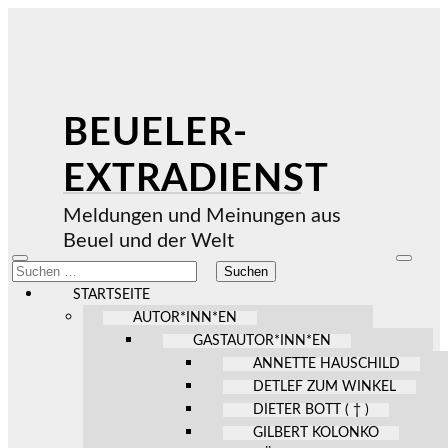
BEUELER-
EXTRADIENST
Meldungen und Meinungen aus
Beuel und der Welt
Mobile-
Suchfel
Suchen
Menü
ein-/au
nach:
ein-/ausblenden
STARTSEITE
AUTOR*INN*EN
GASTAUTOR*INN*EN
ANNETTE HAUSCHILD
DETLEF ZUM WINKEL
DIETER BOTT ( † )
GILBERT KOLONKO