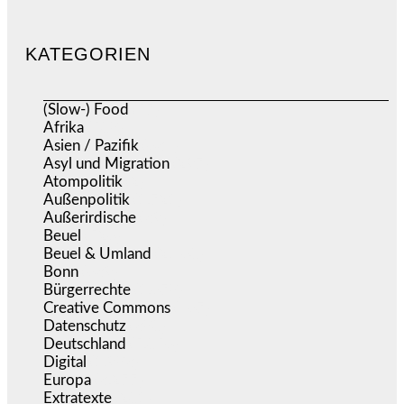
KATEGORIEN
(Slow-) Food
(57)
Afrika
(508)
Asien / Pazifik
(634)
Asyl und Migration
(297)
Atompolitik
(2)
Außenpolitik
(1.721)
Außerirdische
(39)
Beuel
(526)
Beuel & Umland
(2.460)
Bonn
(639)
Bürgerrechte
(1.678)
Creative Commons
(467)
Datenschutz
(380)
Deutschland
(5.056)
Digital
(1.983)
Europa
(3.277)
Extratexte
(201)