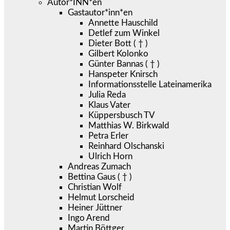
Autor*INN*en
Gastautor*inn*en
Annette Hauschild
Detlef zum Winkel
Dieter Bott ( † )
Gilbert Kolonko
Günter Bannas ( † )
Hanspeter Knirsch
Informationsstelle Lateinamerika
Julia Reda
Klaus Vater
Küppersbusch TV
Matthias W. Birkwald
Petra Erler
Reinhard Olschanski
Ulrich Horn
Andreas Zumach
Bettina Gaus ( † )
Christian Wolf
Helmut Lorscheid
Heiner Jüttner
Ingo Arend
Martin Böttger