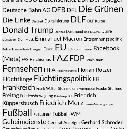
DDR
Commons
Die Grünen
DFB
Deutsche Bahn AG
DFL
DLF
Die Linke
Digitalisierung
DLF Kultur
Die Zeit
Donald Trump
Dürre
Dortmund
Donbas
dpa
DSGVO
Emmanuel Macron
Entspannungspolitik
Elon Musk
Düsseldorf
EU
Facebook
Essen
EU-Kommission
Erneuerbare Energien
Erdgas
FAZ
FDP
(Meta)
Faschismus
FAS
Feminismus
Fernsehen
FIFA
Florian Rötzer
Fleischindustrie
Flüchtlingspolitik
Flüchtlinge
FR
Frankreich
Frauke Steffens
Frank Walter Steinmeier
Frauenfußball
Friedrich
Freitag
Friedensbewegung
Friedenspolitik
Friedrich Merz
Küppersbusch
Funke-Mediengruppe
Fußball
Fußball-WM
Fußball-EM
Geheimdienste
Gerhard Schröder
General Anzeiger
Groko
Gewerkschaften