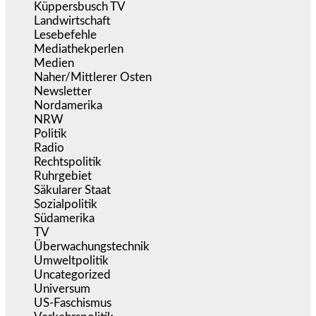
Küppersbusch TV
(153)
Landwirtschaft
(217)
Lesebefehle
(2.605)
Mediathekperlen
(536)
Medien
(5.360)
Naher/Mittlerer Osten
(828)
Newsletter
(1.068)
Nordamerika
(1.142)
NRW
(978)
Politik
(9.192)
Radio
(486)
Rechtspolitik
(537)
Ruhrgebiet
(392)
Säkularer Staat
(70)
Sozialpolitik
(1.237)
Südamerika
(471)
TV
(1.716)
Überwachungstechnik
(546)
Umweltpolitik
(642)
Uncategorized
(144)
Universum
(39)
US-Faschismus
(345)