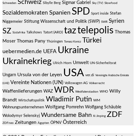
Schweiz
Sigmar Gabriel
Sibylle Berg
Schweden
Sky (TV)
Slowfood
SPD
Spanien
Sozialdemokraten
Stefan
Sport inside
Syrien
Stiftung Wissenschaft und Politik (SWP)
Niggemeier
SWR
telepolis
taz
SZ
Thomas
Talkshows
Tatort (ARD)
Südafrika
Türkei
Thomas Pany
Moser
Thüringen
Tomasz Konicz
Ukraine
uebermedien.de
UEFA
Ukrainekrieg
Umwelt
Ulrich Horn
UN-Sicherheitsrat
USA
Ursula von der Leyen
Ungarn
ver.di
Vereinigte Arabische Emirate
Vereinte Nationen (UN)
Volkswagen AG
(UAE)
Völkerrecht
WDR
Waffenlieferungen
Willy
WAZ
WHO
Westfalenstadion
Wladimir Putin
Brandt
Wirtschaftspolitik
WM
Wolfgang Pomrehn
Wolfgang Schäuble
Wohnungsunternehmen
ZDF
Wundersame Bahn
Wolodymyr Selenskyj
Xi Jinping
Österreich
Zeitungen
ÖPNV
ZDFneo
Ägypten