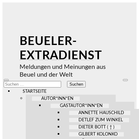
BEUELER-
EXTRADIENST
Meldungen und Meinungen aus
Beuel und der Welt
Mobile-
Suchfel
Suchen
Menü
ein-/au
nach:
ein-/ausblenden
STARTSEITE
AUTOR*INN*EN
GASTAUTOR*INN*EN
ANNETTE HAUSCHILD
DETLEF ZUM WINKEL
DIETER BOTT ( † )
GILBERT KOLONKO