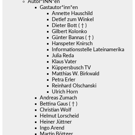
Autor*INN*en
Gastautor*inn*en
Annette Hauschild
Detlef zum Winkel
Dieter Bott ( † )
Gilbert Kolonko
Günter Bannas ( † )
Hanspeter Knirsch
Informationsstelle Lateinamerika
Julia Reda
Klaus Vater
Küppersbusch TV
Matthias W. Birkwald
Petra Erler
Reinhard Olschanski
Ulrich Horn
Andreas Zumach
Bettina Gaus ( † )
Christian Wolf
Helmut Lorscheid
Heiner Jüttner
Ingo Arend
Martin Böttger