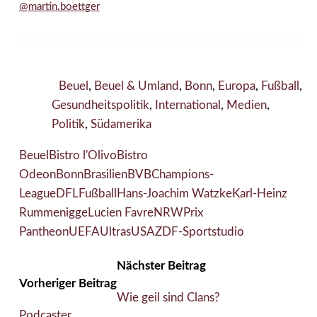
@martin.boettger
Beuel
,
Beuel & Umland
,
Bonn
,
Europa
,
Fußball
,
Gesundheitspolitik
,
International
,
Medien
,
Politik
,
Südamerika
Beuel
Bistro l'Olivo
Bistro
Odeon
Bonn
Brasilien
BVB
Champions-
League
DFL
Fußball
Hans-Joachim Watzke
Karl-Heinz
Rummenigge
Lucien Favre
NRW
Prix
Pantheon
UEFA
Ultras
USA
ZDF-Sportstudio
Nächster Beitrag
Vorheriger Beitrag
Wie geil sind Clans?
Podcaster