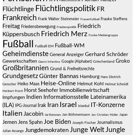
Fleischindustrie
Flüchtlingspolitik
Flüchtlinge
FR
Frankreich
Frauke Steffens
Frank Walter Steinmeier
Frauenfußball
Friedrich
Freitag
Friedensbewegung
Friedenspolitik
Friedrich Merz
Küppersbusch
Funke-Mediengruppe
Fußball
Fußball-WM
Fußball-EM
Geheimdienste
Gerhard Schröder
General Anzeiger
Groko
Gewerkschaften
Google (Alphabet)
Griechenland
Gianni Infantino
Großbritannien
Grund & Freiheitsrechte
Grundgesetz
Günter Bannas
Hamburg
Hans Dietrich
Heise-Online
Helmut Kohl
Heiko Maas
Genscher
Helmut Schmidt
Immobilienwirtschaft
Horst Seehofer
Heribert Prantl
Indien
Informationsstelle Lateinamerika
Impfungen
Israel
Iran
IT-Konzerne
(ILA)
Irak
IPG-Journal
Istanbul
Italien
Jacobin
Jan Böhmermann
Japan
Jair Bolsonaro
Jan Christian Müller
Joe Biden
Jemen
Jens Spahn
Journalismus
Joseph Fischer
Junge Welt
Jungle
Jungdemokraten
Julian Assange