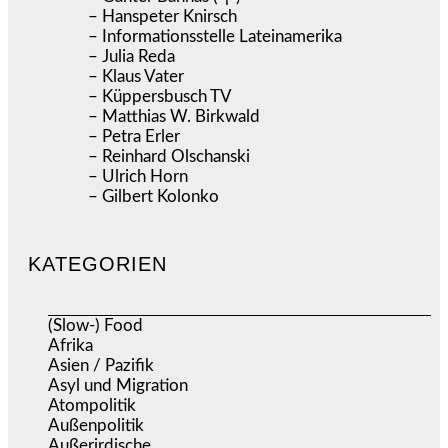
– Hanspeter Knirsch
– Informationsstelle Lateinamerika
– Julia Reda
– Klaus Vater
– Küppersbusch TV
– Matthias W. Birkwald
– Petra Erler
– Reinhard Olschanski
– Ulrich Horn
– Gilbert Kolonko
KATEGORIEN
(Slow-) Food
(57)
Afrika
(508)
Asien / Pazifik
(634)
Asyl und Migration
(297)
Atompolitik
(2)
Außenpolitik
(1.721)
Außerirdische
(39)