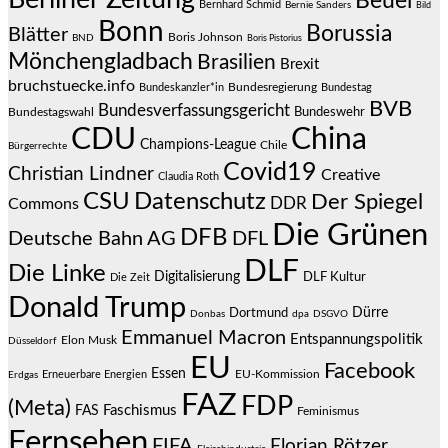
Beuel
Bernhard Schmid
Bernie Sanders
Bild
Bonn
Borussia
Blätter
Boris Johnson
BND
Boris Pistorius
Mönchengladbach
Brasilien
Brexit
bruchstuecke.info
Bundesregierung
Bundestag
Bundeskanzler*in
BVB
Bundesverfassungsgericht
Bundeswehr
Bundestagswahl
CDU
China
Champions-League
Chile
Bürgerrechte
Covid19
Christian Lindner
Creative
Claudia Roth
CSU
Datenschutz
Der Spiegel
DDR
Commons
Die Grünen
DFB
Deutsche Bahn AG
DFL
DLF
Die Linke
Digitalisierung
DLF Kultur
Die Zeit
Donald Trump
Dürre
Dortmund
Donbas
dpa
DSGVO
Emmanuel Macron
Entspannungspolitik
Elon Musk
Düsseldorf
EU
Facebook
Essen
EU-Kommission
Erneuerbare Energien
Erdgas
FAZ
FDP
(Meta)
Faschismus
FAS
Feminismus
Fernsehen
FIFA
Florian Rötzer