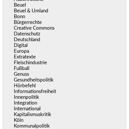
Beuel
(525)
Beuel & Umland
(2.459)
Bonn
(638)
Bürgerrechte
(1.677)
Creative Commons
(467)
Datenschutz
(380)
Deutschland
(5.055)
Digital
(1.983)
Europa
(3.276)
Extratexte
(201)
Fleischindustrie
(50)
Fußball
(1.518)
Genuss
(1.206)
Gesundheitspolitik
(853)
Hörbefehl
(166)
Informationsfreiheit
(17)
Innenpolitik
(1.925)
Integration
(446)
International
(5.497)
Kapitalismuskritik
(255)
Köln
(340)
Kommunalpolitik
(255)