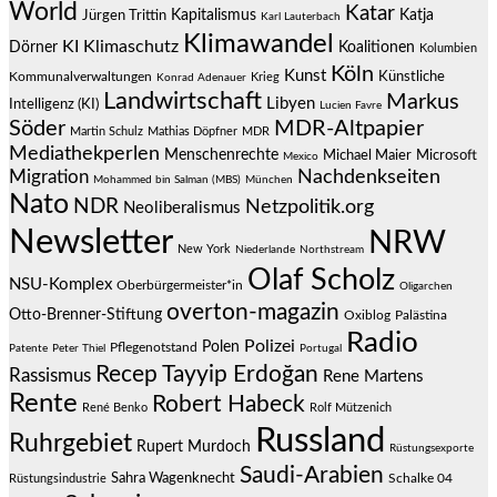
World
Katar
Jürgen Trittin
Kapitalismus
Katja
Karl Lauterbach
Klimawandel
KI
Klimaschutz
Dörner
Koalitionen
Kolumbien
Köln
Kunst
Künstliche
Kommunalverwaltungen
Krieg
Konrad Adenauer
Landwirtschaft
Markus
Libyen
Intelligenz (KI)
Lucien Favre
Söder
MDR-Altpapier
Martin Schulz
Mathias Döpfner
MDR
Mediathekperlen
Menschenrechte
Michael Maier
Microsoft
Mexico
Migration
Nachdenkseiten
Mohammed bin Salman (MBS)
München
Nato
NDR
Netzpolitik.org
Neoliberalismus
Newsletter
NRW
New York
Niederlande
Northstream
Olaf Scholz
NSU-Komplex
Oberbürgermeister*in
Oligarchen
overton-magazin
Otto-Brenner-Stiftung
Oxiblog
Palästina
Radio
Polizei
Polen
Pflegenotstand
Patente
Peter Thiel
Portugal
Recep Tayyip Erdoğan
Rassismus
Rene Martens
Rente
Robert Habeck
René Benko
Rolf Mützenich
Russland
Ruhrgebiet
Rupert Murdoch
Rüstungsexporte
Saudi-Arabien
Sahra Wagenknecht
Schalke 04
Rüstungsindustrie