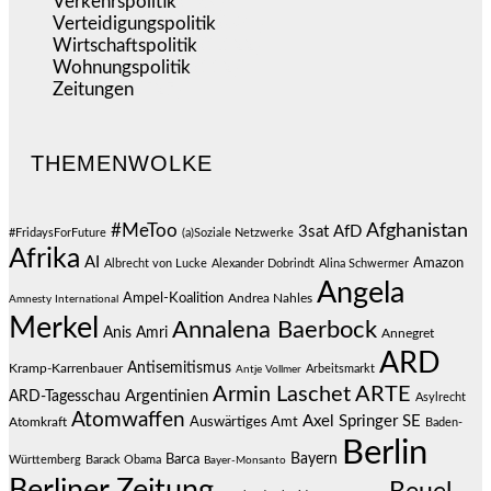
Verkehrspolitik
(539)
Verteidigungspolitik
(684)
Wirtschaftspolitik
(1.122)
Wohnungspolitik
(112)
Zeitungen
(527)
THEMENWOLKE
#MeToo
Afghanistan
3sat
AfD
#FridaysForFuture
(a)Soziale Netzwerke
Afrika
AI
Amazon
Albrecht von Lucke
Alexander Dobrindt
Alina Schwermer
Angela
Ampel-Koalition
Andrea Nahles
Amnesty International
Merkel
Annalena Baerbock
Anis Amri
Annegret
ARD
Antisemitismus
Kramp-Karrenbauer
Arbeitsmarkt
Antje Vollmer
Armin Laschet
ARTE
Argentinien
ARD-Tagesschau
Asylrecht
Atomwaffen
Axel Springer SE
Auswärtiges Amt
Atomkraft
Baden-
Berlin
Bayern
Barca
Württemberg
Barack Obama
Bayer-Monsanto
Berliner Zeitung