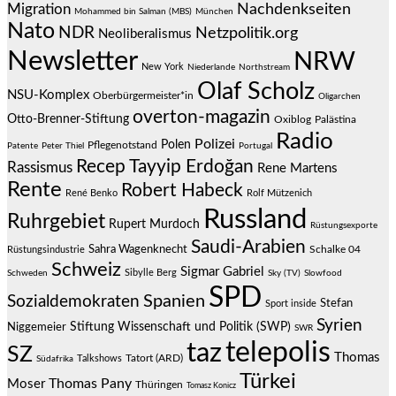
Migration
Nachdenkseiten
Mohammed bin Salman (MBS)
München
Nato
NDR
Netzpolitik.org
Neoliberalismus
Newsletter
NRW
New York
Niederlande
Northstream
Olaf Scholz
NSU-Komplex
Oberbürgermeister*in
Oligarchen
overton-magazin
Otto-Brenner-Stiftung
Oxiblog
Palästina
Radio
Polizei
Polen
Pflegenotstand
Patente
Peter Thiel
Portugal
Recep Tayyip Erdoğan
Rassismus
Rene Martens
Rente
Robert Habeck
René Benko
Rolf Mützenich
Russland
Ruhrgebiet
Rupert Murdoch
Rüstungsexporte
Saudi-Arabien
Sahra Wagenknecht
Schalke 04
Rüstungsindustrie
Schweiz
Sigmar Gabriel
Sibylle Berg
Schweden
Sky (TV)
Slowfood
SPD
Spanien
Sozialdemokraten
Stefan
Sport inside
Syrien
Stiftung Wissenschaft und Politik (SWP)
Niggemeier
SWR
telepolis
taz
SZ
Thomas
Talkshows
Tatort (ARD)
Südafrika
Türkei
Thomas Pany
Moser
Thüringen
Tomasz Konicz