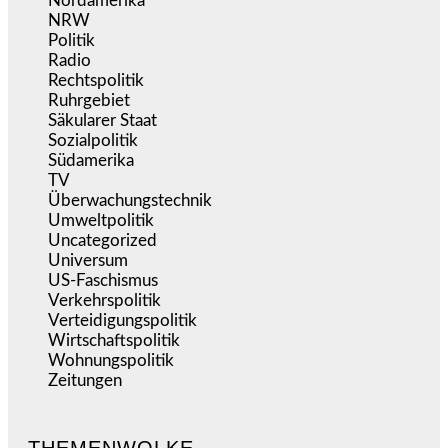
Nordamerika
(1.141)
NRW
(977)
Politik
(9.191)
Radio
(486)
Rechtspolitik
(536)
Ruhrgebiet
(392)
Säkularer Staat
(70)
Sozialpolitik
(1.236)
Südamerika
(471)
TV
(1.716)
Überwachungstechnik
(546)
Umweltpolitik
(641)
Uncategorized
(144)
Universum
(39)
US-Faschismus
(344)
Verkehrspolitik
(539)
Verteidigungspolitik
(683)
Wirtschaftspolitik
(1.121)
Wohnungspolitik
(112)
Zeitungen
(526)
THEMENWOLKE