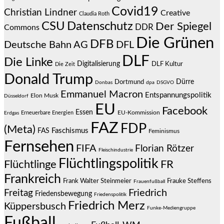
Covid19
Christian Lindner
Creative
Claudia Roth
CSU
Datenschutz
Der Spiegel
DDR
Commons
Die Grünen
DFB
Deutsche Bahn AG
DFL
DLF
Die Linke
Digitalisierung
DLF Kultur
Die Zeit
Donald Trump
Dürre
Dortmund
Donbas
dpa
DSGVO
Emmanuel Macron
Entspannungspolitik
Elon Musk
Düsseldorf
EU
Facebook
Essen
EU-Kommission
Erneuerbare Energien
Erdgas
FAZ
FDP
(Meta)
Faschismus
FAS
Feminismus
Fernsehen
FIFA
Florian Rötzer
Fleischindustrie
Flüchtlingspolitik
Flüchtlinge
FR
Frankreich
Frauke Steffens
Frank Walter Steinmeier
Frauenfußball
Friedrich
Freitag
Friedensbewegung
Friedenspolitik
Friedrich Merz
Küppersbusch
Funke-Mediengruppe
Fußball