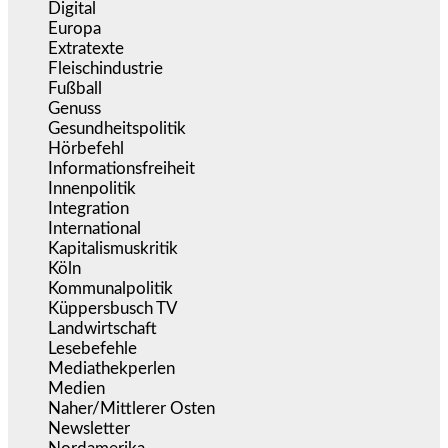
Digital
(1.982)
Europa
(3.275)
Extratexte
(201)
Fleischindustrie
(50)
Fußball
(1.518)
Genuss
(1.206)
Gesundheitspolitik
(853)
Hörbefehl
(166)
Informationsfreiheit
(17)
Innenpolitik
(1.925)
Integration
(445)
International
(5.497)
Kapitalismuskritik
(254)
Köln
(339)
Kommunalpolitik
(255)
Küppersbusch TV
(153)
Landwirtschaft
(217)
Lesebefehle
(2.605)
Mediathekperlen
(536)
Medien
(5.359)
Naher/Mittlerer Osten
(828)
Newsletter
(1.068)