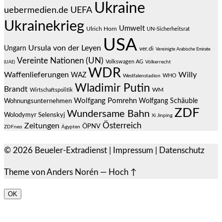
Ukraine
uebermedien.de
UEFA
Ukrainekrieg
Umwelt
Ulrich Horn
UN-Sicherheitsrat
USA
Ursula von der Leyen
Ungarn
ver.di
Vereinigte Arabische Emirate
Vereinte Nationen (UN)
Volkswagen AG
(UAE)
Völkerrecht
WDR
Waffenlieferungen
Willy
WAZ
WHO
Westfalenstadion
Wladimir Putin
Brandt
Wirtschaftspolitik
WM
Wolfgang Pomrehn
Wolfgang Schäuble
Wohnungsunternehmen
ZDF
Wundersame Bahn
Wolodymyr Selenskyj
Xi Jinping
Österreich
Zeitungen
ÖPNV
ZDFneo
Ägypten
© 2026
Beueler-Extradienst
|
Impressum
|
Datenschutz
Theme von
Anders Norén
—
Hoch ↑
OK