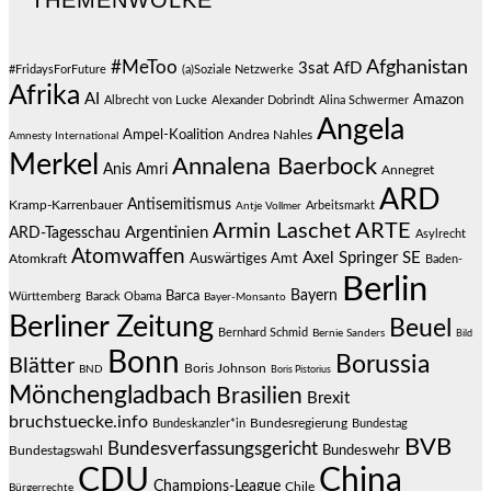
#MeToo
Afghanistan
3sat
AfD
#FridaysForFuture
(a)Soziale Netzwerke
Afrika
AI
Amazon
Albrecht von Lucke
Alexander Dobrindt
Alina Schwermer
Angela
Ampel-Koalition
Andrea Nahles
Amnesty International
Merkel
Annalena Baerbock
Anis Amri
Annegret
ARD
Antisemitismus
Kramp-Karrenbauer
Arbeitsmarkt
Antje Vollmer
Armin Laschet
ARTE
Argentinien
ARD-Tagesschau
Asylrecht
Atomwaffen
Axel Springer SE
Auswärtiges Amt
Atomkraft
Baden-
Berlin
Bayern
Barca
Württemberg
Barack Obama
Bayer-Monsanto
Berliner Zeitung
Beuel
Bernhard Schmid
Bernie Sanders
Bild
Bonn
Borussia
Blätter
Boris Johnson
BND
Boris Pistorius
Mönchengladbach
Brasilien
Brexit
bruchstuecke.info
Bundesregierung
Bundestag
Bundeskanzler*in
BVB
Bundesverfassungsgericht
Bundeswehr
Bundestagswahl
CDU
China
Champions-League
Chile
Bürgerrechte