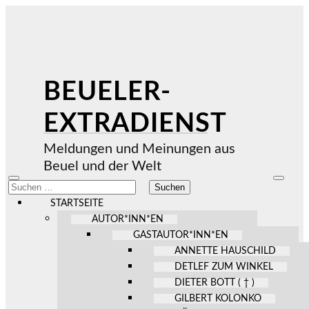
BEUELER-
EXTRADIENST
Meldungen und Meinungen aus
Beuel und der Welt
Mobile-
Suchfel
Suchen
Menü
ein-/au
nach:
ein-/ausblenden
STARTSEITE
AUTOR*INN*EN
GASTAUTOR*INN*EN
ANNETTE HAUSCHILD
DETLEF ZUM WINKEL
DIETER BOTT ( † )
GILBERT KOLONKO