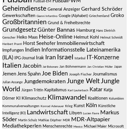
Fußball-WM
Fußball-EM
Geheimdienste
Gerhard Schröder
General Anzeiger
Groko
Gewerkschaften
Google (Alphabet)
Griechenland
Gianni Infantino
Großbritannien
Grund & Freiheitsrechte
Grundgesetz
Günter Bannas
Hamburg
Hans Dietrich
Heise-Online
Helmut Kohl
Heiko Maas
Genscher
Helmut Schmidt
Immobilienwirtschaft
Horst Seehofer
Heribert Prantl
Indien
Informationsstelle Lateinamerika
Impfungen
Israel
Iran
IT-Konzerne
(ILA)
Irak
IPG-Journal
Istanbul
Italien
Jacobin
Jan Böhmermann
Japan
Jair Bolsonaro
Jan Christian Müller
Joe Biden
Jemen
Jens Spahn
Journalismus
Joseph Fischer
Junge Welt
Jungle
Jungdemokraten
Julian Assange
World
Katar
Jürgen Trittin
Kapitalismus
Katja
Karl Lauterbach
Klimawandel
KI
Klimaschutz
Dörner
Koalitionen
Kolumbien
Köln
Kunst
Künstliche
Kommunalverwaltungen
Krieg
Konrad Adenauer
Landwirtschaft
Markus
Libyen
Intelligenz (KI)
Lucien Favre
Söder
MDR-Altpapier
Martin Schulz
Mathias Döpfner
MDR
Mediathekperlen
Menschenrechte
Michael Maier
Microsoft
Mexico