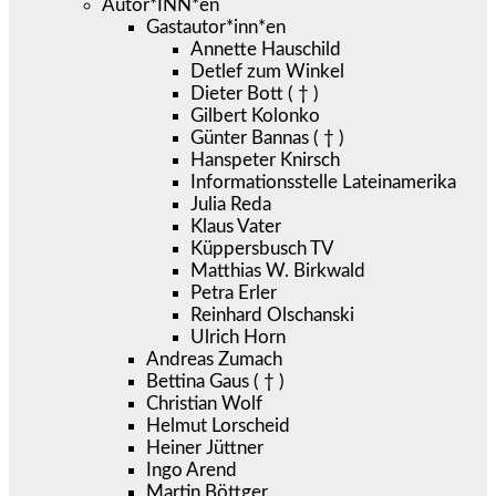
Autor*INN*en
Gastautor*inn*en
Annette Hauschild
Detlef zum Winkel
Dieter Bott ( † )
Gilbert Kolonko
Günter Bannas ( † )
Hanspeter Knirsch
Informationsstelle Lateinamerika
Julia Reda
Klaus Vater
Küppersbusch TV
Matthias W. Birkwald
Petra Erler
Reinhard Olschanski
Ulrich Horn
Andreas Zumach
Bettina Gaus ( † )
Christian Wolf
Helmut Lorscheid
Heiner Jüttner
Ingo Arend
Martin Böttger