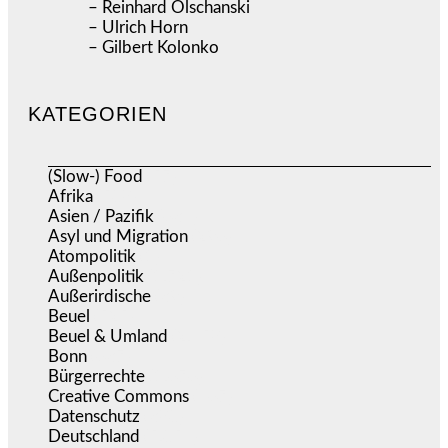
– Reinhard Olschanski
– Ulrich Horn
– Gilbert Kolonko
KATEGORIEN
(Slow-) Food
(57)
Afrika
(508)
Asien / Pazifik
(634)
Asyl und Migration
(296)
Atompolitik
(1)
Außenpolitik
(1.721)
Außerirdische
(39)
Beuel
(525)
Beuel & Umland
(2.458)
Bonn
(637)
Bürgerrechte
(1.676)
Creative Commons
(467)
Datenschutz
(380)
Deutschland
(5.054)