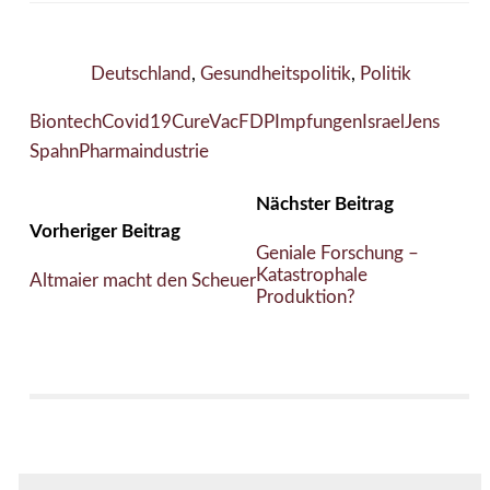
Deutschland
,
Gesundheitspolitik
,
Politik
Biontech
Covid19
CureVac
FDP
Impfungen
Israel
Jens
Spahn
Pharmaindustrie
Nächster Beitrag
Vorheriger Beitrag
Geniale Forschung –
Katastrophale
Altmaier macht den Scheuer
Produktion?