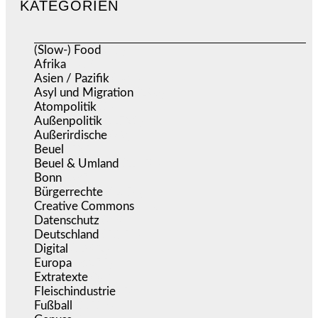
KATEGORIEN
(Slow-) Food
(57)
Afrika
(508)
Asien / Pazifik
(634)
Asyl und Migration
(296)
Atompolitik
(1)
Außenpolitik
(1.721)
Außerirdische
(39)
Beuel
(525)
Beuel & Umland
(2.458)
Bonn
(637)
Bürgerrechte
(1.676)
Creative Commons
(467)
Datenschutz
(380)
Deutschland
(5.054)
Digital
(1.982)
Europa
(3.275)
Extratexte
(201)
Fleischindustrie
(50)
Fußball
(1.518)