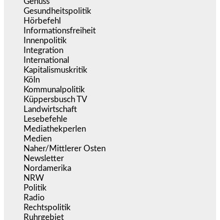
Genuss
(1.206)
Gesundheitspolitik
(853)
Hörbefehl
(166)
Informationsfreiheit
(17)
Innenpolitik
(1.925)
Integration
(445)
International
(5.497)
Kapitalismuskritik
(254)
Köln
(339)
Kommunalpolitik
(255)
Küppersbusch TV
(153)
Landwirtschaft
(217)
Lesebefehle
(2.605)
Mediathekperlen
(536)
Medien
(5.359)
Naher/Mittlerer Osten
(828)
Newsletter
(1.068)
Nordamerika
(1.141)
NRW
(977)
Politik
(9.191)
Radio
(486)
Rechtspolitik
(536)
Ruhrgebiet
(392)