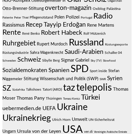
NSU-Komplex
Oberbürgermeister*in
Oligarchen
overton-magazin
Otto-Brenner-Stiftung
Oxiblog
Palästina
Radio
Polizei
Polen
Pflegenotstand
Patente
Peter Thiel
Portugal
Recep Tayyip Erdoğan
Rassismus
Rene Martens
Rente
Robert Habeck
René Benko
Rolf Mützenich
Russland
Ruhrgebiet
Rupert Murdoch
Rüstungsexporte
Saudi-Arabien
Sahra Wagenknecht
Schalke 04
Rüstungsindustrie
Schweiz
Sigmar Gabriel
Sibylle Berg
Schweden
Sky (TV)
Slowfood
SPD
Spanien
Sozialdemokraten
Stefan
Sport inside
Syrien
Stiftung Wissenschaft und Politik (SWP)
Niggemeier
SWR
telepolis
taz
SZ
Thomas
Talkshows
Tatort (ARD)
Südafrika
Türkei
Thomas Pany
Moser
Thüringen
Tomasz Konicz
Ukraine
uebermedien.de
UEFA
Ukrainekrieg
Umwelt
Ulrich Horn
UN-Sicherheitsrat
USA
Ursula von der Leyen
Ungarn
ver.di
Vereinigte Arabische Emirate