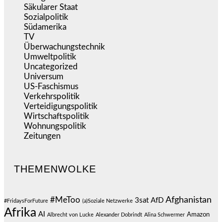
Säkularer Staat
(70)
Sozialpolitik
(1.236)
Südamerika
(471)
TV
(1.716)
Überwachungstechnik
(546)
Umweltpolitik
(641)
Uncategorized
(144)
Universum
(39)
US-Faschismus
(344)
Verkehrspolitik
(539)
Verteidigungspolitik
(683)
Wirtschaftspolitik
(1.121)
Wohnungspolitik
(112)
Zeitungen
(526)
THEMENWOLKE
#MeToo
Afghanistan
3sat
AfD
#FridaysForFuture
(a)Soziale Netzwerke
Afrika
AI
Amazon
Albrecht von Lucke
Alexander Dobrindt
Alina Schwermer