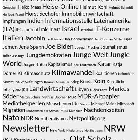
Hans Dietrich
Heise-Online
Helmut Kohl
Heiko Maas
Genscher
Helmut Schmidt
Immobilienwirtschaft
Horst Seehofer
Heribert Prantl
Indien
Informationsstelle Lateinamerika
Impfungen
Israel
Iran
IT-Konzerne
(ILA)
Irak
IPG-Journal
Istanbul
Italien
Jacobin
Jan Böhmermann
Japan
Jair Bolsonaro
Jan Christian Müller
Joe Biden
Jemen
Jens Spahn
Journalismus
Joseph Fischer
Junge Welt
Jungle
Jungdemokraten
Julian Assange
World
Katar
Jürgen Trittin
Kapitalismus
Katja
Karl Lauterbach
Klimawandel
KI
Klimaschutz
Dörner
Koalitionen
Kolumbien
Köln
Kunst
Künstliche
Kommunalverwaltungen
Krieg
Konrad Adenauer
Landwirtschaft
Markus
Libyen
Intelligenz (KI)
Lucien Favre
Söder
MDR-Altpapier
Martin Schulz
Mathias Döpfner
MDR
Mediathekperlen
Menschenrechte
Michael Maier
Microsoft
Mexico
Migration
Nachdenkseiten
Mohammed bin Salman (MBS)
München
Nato
NDR
Netzpolitik.org
Neoliberalismus
Newsletter
NRW
New York
Niederlande
Northstream
Olaf Scholz