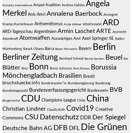
Angela
Ampel-Koalition
Andrea Nahles
Amnesty International
Merkel
Annalena Baerbock
Anis Amri
Annegret
ARD
Antisemitismus
Kramp-Karrenbauer
Arbeitsmarkt
Antje Vollmer
Armin Laschet
ARTE
Argentinien
ARD-Tagesschau
Asylrecht
Atomwaffen
Axel Springer SE
Auswärtiges Amt
Atomkraft
Baden-
Berlin
Bayern
Barca
Württemberg
Barack Obama
Bayer-Monsanto
Berliner Zeitung
Beuel
Bernhard Schmid
Bernie Sanders
Bild
Bonn
Borussia
Blätter
Boris Johnson
BND
Boris Pistorius
Mönchengladbach
Brasilien
Brexit
bruchstuecke.info
Bundesregierung
Bundestag
Bundeskanzler*in
BVB
Bundesverfassungsgericht
Bundeswehr
Bundestagswahl
CDU
China
Champions-League
Chile
Bürgerrechte
Covid19
Christian Lindner
Creative
Claudia Roth
CSU
Datenschutz
Der Spiegel
DDR
Commons
Die Grünen
DFB
Deutsche Bahn AG
DFL