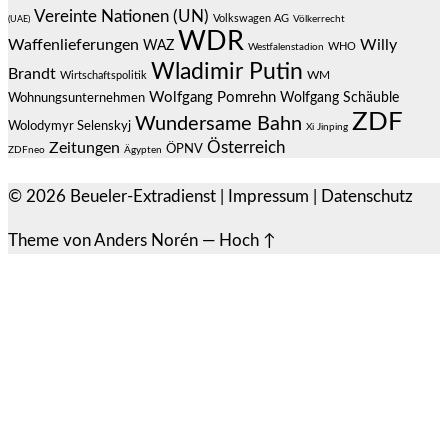
Vereinte Nationen (UN)
Volkswagen AG
(UAE)
Völkerrecht
WDR
Waffenlieferungen
Willy
WAZ
WHO
Westfalenstadion
Wladimir Putin
Brandt
Wirtschaftspolitik
WM
Wolfgang Pomrehn
Wolfgang Schäuble
Wohnungsunternehmen
ZDF
Wundersame Bahn
Wolodymyr Selenskyj
Xi Jinping
Österreich
Zeitungen
ÖPNV
ZDFneo
Ägypten
© 2026
Beueler-Extradienst
|
Impressum
|
Datenschutz
Theme von
Anders Norén
—
Hoch ↑