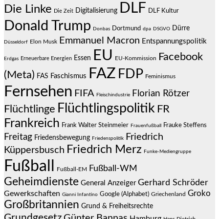
DLF
Die Linke
Digitalisierung
DLF Kultur
Die Zeit
Donald Trump
Dürre
Dortmund
Donbas
dpa
DSGVO
Emmanuel Macron
Entspannungspolitik
Elon Musk
Düsseldorf
EU
Facebook
Essen
EU-Kommission
Erneuerbare Energien
Erdgas
FAZ
FDP
(Meta)
Faschismus
FAS
Feminismus
Fernsehen
FIFA
Florian Rötzer
Fleischindustrie
Flüchtlingspolitik
Flüchtlinge
FR
Frankreich
Frauke Steffens
Frank Walter Steinmeier
Frauenfußball
Friedrich
Freitag
Friedensbewegung
Friedenspolitik
Friedrich Merz
Küppersbusch
Funke-Mediengruppe
Fußball
Fußball-WM
Fußball-EM
Geheimdienste
Gerhard Schröder
General Anzeiger
Groko
Gewerkschaften
Google (Alphabet)
Griechenland
Gianni Infantino
Großbritannien
Grund & Freiheitsrechte
Grundgesetz
Günter Bannas
Hamburg