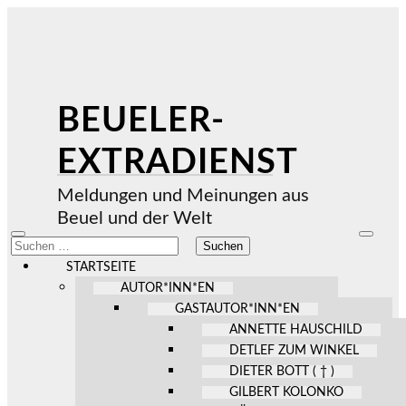
BEUELER-
EXTRADIENST
Meldungen und Meinungen aus
Beuel und der Welt
Mobile-
Suchfel
Suchen
Menü
ein-/au
nach:
ein-/ausblenden
STARTSEITE
AUTOR*INN*EN
GASTAUTOR*INN*EN
ANNETTE HAUSCHILD
DETLEF ZUM WINKEL
DIETER BOTT ( † )
GILBERT KOLONKO