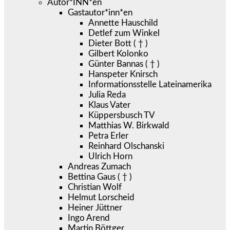
Autor*INN*en
Gastautor*inn*en
Annette Hauschild
Detlef zum Winkel
Dieter Bott ( † )
Gilbert Kolonko
Günter Bannas ( † )
Hanspeter Knirsch
Informationsstelle Lateinamerika
Julia Reda
Klaus Vater
Küppersbusch TV
Matthias W. Birkwald
Petra Erler
Reinhard Olschanski
Ulrich Horn
Andreas Zumach
Bettina Gaus ( † )
Christian Wolf
Helmut Lorscheid
Heiner Jüttner
Ingo Arend
Martin Böttger