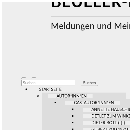
BEUELER-
Meldungen und Mein
Mobile-
Suchfeld
Suchen
Menü
ein-/ausblenden
nach:
ein-/ausblenden
STARTSEITE
AUTOR*INN*EN
GASTAUTOR*INN*EN
ANNETTE HAUSCHI
DETLEF ZUM WINK
DIETER BOTT ( † )
GILBERT KOLONKO