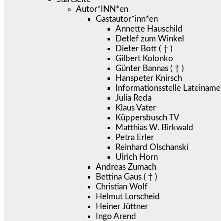
Autor*INN*en
Gastautor*inn*en
Annette Hauschild
Detlef zum Winkel
Dieter Bott ( † )
Gilbert Kolonko
Günter Bannas ( † )
Hanspeter Knirsch
Informationsstelle Lateiname
Julia Reda
Klaus Vater
Küppersbusch TV
Matthias W. Birkwald
Petra Erler
Reinhard Olschanski
Ulrich Horn
Andreas Zumach
Bettina Gaus ( † )
Christian Wolf
Helmut Lorscheid
Heiner Jüttner
Ingo Arend