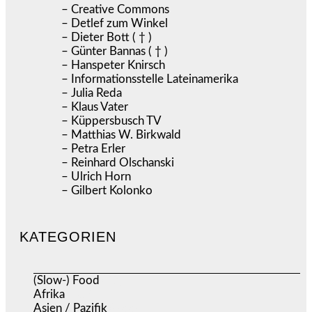
– Creative Commons
– Detlef zum Winkel
– Dieter Bott ( † )
– Günter Bannas ( † )
– Hanspeter Knirsch
– Informationsstelle Lateinamerika
– Julia Reda
– Klaus Vater
– Küppersbusch TV
– Matthias W. Birkwald
– Petra Erler
– Reinhard Olschanski
– Ulrich Horn
– Gilbert Kolonko
KATEGORIEN
(Slow-) Food
(57)
Afrika
(508)
Asien / Pazifik
(633)