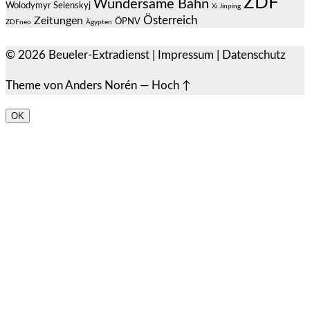
ZDF
Wundersame Bahn
Wolodymyr Selenskyj
Xi Jinping
Österreich
Zeitungen
ÖPNV
ZDFneo
Ägypten
© 2026
Beueler-Extradienst
|
Impressum
|
Datenschutz
Theme von
Anders Norén
—
Hoch ↑
OK