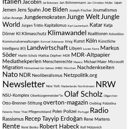
Italien
Jacobin
Jan Böhmermann
Japan
Jair Bolsonaro
Jan Christian Müller
Joe Biden
Jemen
Jens Spahn
Journalismus
Joseph Fischer
Junge Welt
Jungle
Jungdemokraten
Julian Assange
World
Katar
Jürgen Trittin
Kapitalismus
Katja
Karl Lauterbach
Klimawandel
KI
Klimaschutz
Dörner
Koalitionen
Kolumbien
Köln
Kunst
Künstliche
Kommunalverwaltungen
Krieg
Konrad Adenauer
Landwirtschaft
Markus
Libyen
Intelligenz (KI)
Lucien Favre
Söder
MDR-Altpapier
Martin Schulz
Mathias Döpfner
MDR
Mediathekperlen
Menschenrechte
Michael Maier
Microsoft
Mexico
Migration
Nachdenkseiten
Mohammed bin Salman (MBS)
München
Nato
NDR
Netzpolitik.org
Neoliberalismus
Newsletter
NRW
New York
Niederlande
Northstream
Olaf Scholz
NSU-Komplex
Oberbürgermeister*in
Oligarchen
overton-magazin
Otto-Brenner-Stiftung
Oxiblog
Palästina
Radio
Polizei
Polen
Pflegenotstand
Patente
Peter Thiel
Portugal
Recep Tayyip Erdoğan
Rassismus
Rene Martens
Rente
Robert Habeck
René Benko
Rolf Mützenich