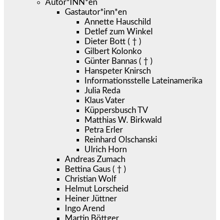
Autor*INN*en
Gastautor*inn*en
Annette Hauschild
Detlef zum Winkel
Dieter Bott ( † )
Gilbert Kolonko
Günter Bannas ( † )
Hanspeter Knirsch
Informationsstelle Lateinamerika
Julia Reda
Klaus Vater
Küppersbusch TV
Matthias W. Birkwald
Petra Erler
Reinhard Olschanski
Ulrich Horn
Andreas Zumach
Bettina Gaus ( † )
Christian Wolf
Helmut Lorscheid
Heiner Jüttner
Ingo Arend
Martin Böttger