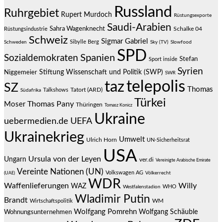
Russland
Ruhrgebiet
Rupert Murdoch
Rüstungsexporte
Saudi-Arabien
Sahra Wagenknecht
Schalke 04
Rüstungsindustrie
Schweiz
Sigmar Gabriel
Sibylle Berg
Schweden
Sky (TV)
Slowfood
SPD
Spanien
Sozialdemokraten
Stefan
Sport inside
Syrien
Stiftung Wissenschaft und Politik (SWP)
Niggemeier
SWR
telepolis
taz
SZ
Thomas
Talkshows
Tatort (ARD)
Südafrika
Türkei
Thomas Pany
Moser
Thüringen
Tomasz Konicz
Ukraine
uebermedien.de
UEFA
Ukrainekrieg
Umwelt
Ulrich Horn
UN-Sicherheitsrat
USA
Ursula von der Leyen
Ungarn
ver.di
Vereinigte Arabische Emirate
Vereinte Nationen (UN)
Volkswagen AG
(UAE)
Völkerrecht
WDR
Waffenlieferungen
Willy
WAZ
WHO
Westfalenstadion
Wladimir Putin
Brandt
Wirtschaftspolitik
WM
Wolfgang Pomrehn
Wolfgang Schäuble
Wohnungsunternehmen