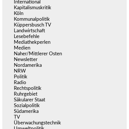
International
(5.494)
Kapitalismuskritik
(253)
Köln
(338)
Kommunalpolitik
(255)
Küppersbusch TV
(152)
Landwirtschaft
(216)
Lesebefehle
(2.604)
Mediathekperlen
(536)
Medien
(5.353)
Naher/Mittlerer Osten
(828)
Newsletter
(1.068)
Nordamerika
(1.140)
NRW
(977)
Politik
(9.186)
Radio
(484)
Rechtspolitik
(531)
Ruhrgebiet
(392)
Säkularer Staat
(70)
Sozialpolitik
(1.231)
Südamerika
(471)
TV
(1.714)
Überwachungstechnik
(543)
Umweltpolitik
(639)