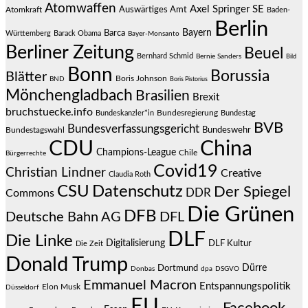
Atomwaffen
Axel Springer SE
Auswärtiges Amt
Atomkraft
Baden-
Berlin
Bayern
Barca
Württemberg
Barack Obama
Bayer-Monsanto
Berliner Zeitung
Beuel
Bernhard Schmid
Bernie Sanders
Bild
Bonn
Borussia
Blätter
Boris Johnson
BND
Boris Pistorius
Mönchengladbach
Brasilien
Brexit
bruchstuecke.info
Bundesregierung
Bundestag
Bundeskanzler*in
BVB
Bundesverfassungsgericht
Bundeswehr
Bundestagswahl
CDU
China
Champions-League
Chile
Bürgerrechte
Covid19
Christian Lindner
Creative
Claudia Roth
CSU
Datenschutz
Der Spiegel
DDR
Commons
Die Grünen
DFB
Deutsche Bahn AG
DFL
DLF
Die Linke
Digitalisierung
DLF Kultur
Die Zeit
Donald Trump
Dürre
Dortmund
Donbas
dpa
DSGVO
Emmanuel Macron
Entspannungspolitik
Elon Musk
Düsseldorf
EU