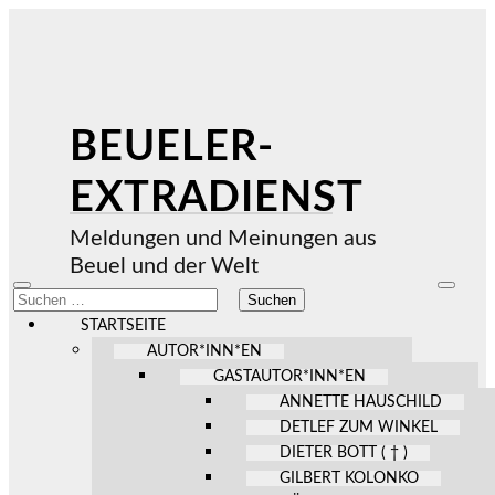
BEUELER-
EXTRADIENST
Meldungen und Meinungen aus
Beuel und der Welt
Mobile-
Suchfel
Suchen
Menü
ein-/au
nach:
ein-/ausblenden
STARTSEITE
AUTOR*INN*EN
GASTAUTOR*INN*EN
ANNETTE HAUSCHILD
DETLEF ZUM WINKEL
DIETER BOTT ( † )
GILBERT KOLONKO