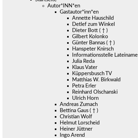
Autor*INN*en
Gastautor*inn*en
Annette Hauschild
Detlef zum Winkel
Dieter Bott ( † )
Gilbert Kolonko
Günter Bannas ( † )
Hanspeter Knirsch
Informationsstelle Lateiname
Julia Reda
Klaus Vater
Küppersbusch TV
Matthias W. Birkwald
Petra Erler
Reinhard Olschanski
Ulrich Horn
Andreas Zumach
Bettina Gaus ( † )
Christian Wolf
Helmut Lorscheid
Heiner Jüttner
Ingo Arend