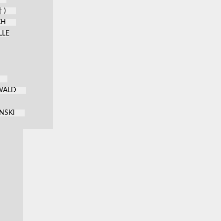
 )
CH
LLE
KWALD
NSKI