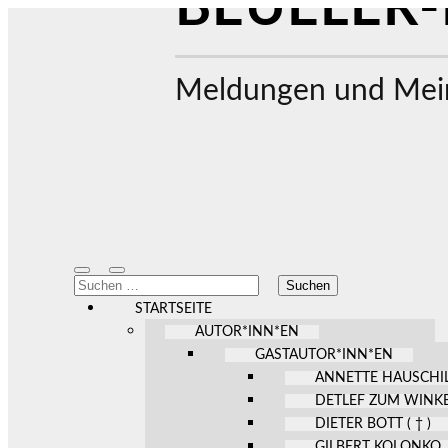
BEUELER-
Meldungen und Mein
Mobile-
Suchfeld
Suchen
Menü
ein-/ausblenden
nach:
ein-/ausblenden
STARTSEITE
AUTOR*INN*EN
GASTAUTOR*INN*EN
ANNETTE HAUSCHI
DETLEF ZUM WINK
DIETER BOTT ( † )
GILBERT KOLONKO