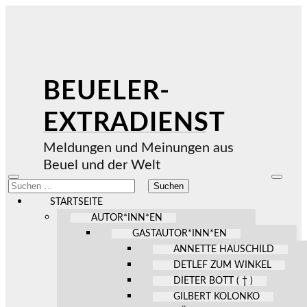
BEUELER-
EXTRADIENST
Meldungen und Meinungen aus
Beuel und der Welt
Mobile-
Suchfel
Suchen
Menü
ein-/au
nach:
ein-/ausblenden
STARTSEITE
AUTOR*INN*EN
GASTAUTOR*INN*EN
ANNETTE HAUSCHILD
DETLEF ZUM WINKEL
DIETER BOTT ( † )
GILBERT KOLONKO