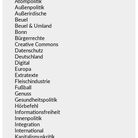
Atompolitik
(2)
Außenpolitik
(1.723)
Außerirdische
(39)
Beuel
(526)
Beuel & Umland
(2.461)
Bonn
(640)
Bürgerrechte
(1.682)
Creative Commons
(469)
Datenschutz
(382)
Deutschland
(5.060)
Digital
(1.986)
Europa
(3.278)
Extratexte
(201)
Fleischindustrie
(50)
Fußball
(1.518)
Genuss
(1.206)
Gesundheitspolitik
(857)
Hörbefehl
(166)
Informationsfreiheit
(19)
Innenpolitik
(1.928)
Integration
(447)
International
(5.500)
Kapitalismuskritik
(256)