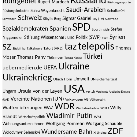
Russland
Ruhrgebiet
Rupert Murdoch
Rüstungsexporte
Saudi-Arabien
Sahra Wagenknecht
Schalke 04
Rüstungsindustrie
Schweiz
Sigmar Gabriel
Sibylle Berg
Schweden
Sky (TV)
Slowfood
SPD
Spanien
Sozialdemokraten
Stefan
Sport inside
Syrien
Stiftung Wissenschaft und Politik (SWP)
Niggemeier
SWR
telepolis
taz
SZ
Thomas
Talkshows
Tatort (ARD)
Südafrika
Türkei
Thomas Pany
Moser
Thüringen
Tomasz Konicz
Ukraine
uebermedien.de
UEFA
Ukrainekrieg
Umwelt
Ulrich Horn
UN-Sicherheitsrat
USA
Ursula von der Leyen
Ungarn
ver.di
Vereinigte Arabische Emirate
Vereinte Nationen (UN)
Volkswagen AG
(UAE)
Völkerrecht
WDR
Waffenlieferungen
Willy
WAZ
WHO
Westfalenstadion
Wladimir Putin
Brandt
Wirtschaftspolitik
WM
Wolfgang Pomrehn
Wolfgang Schäuble
Wohnungsunternehmen
ZDF
Wundersame Bahn
Wolodymyr Selenskyj
Xi Jinping