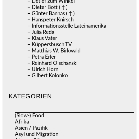
– Detlef zum Winkel
– Dieter Bott ( † )
– Günter Bannas ( † )
– Hanspeter Knirsch
– Informationsstelle Lateinamerika
– Julia Reda
– Klaus Vater
– Küppersbusch TV
– Matthias W. Birkwald
– Petra Erler
– Reinhard Olschanski
– Ulrich Horn
– Gilbert Kolonko
KATEGORIEN
(Slow-) Food
(57)
Afrika
(508)
Asien / Pazifik
(634)
Asyl und Migration
(297)