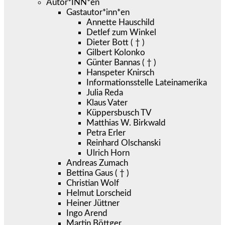
Autor*INN*en
Gastautor*inn*en
Annette Hauschild
Detlef zum Winkel
Dieter Bott ( † )
Gilbert Kolonko
Günter Bannas ( † )
Hanspeter Knirsch
Informationsstelle Lateinamerika
Julia Reda
Klaus Vater
Küppersbusch TV
Matthias W. Birkwald
Petra Erler
Reinhard Olschanski
Ulrich Horn
Andreas Zumach
Bettina Gaus ( † )
Christian Wolf
Helmut Lorscheid
Heiner Jüttner
Ingo Arend
Martin Böttger