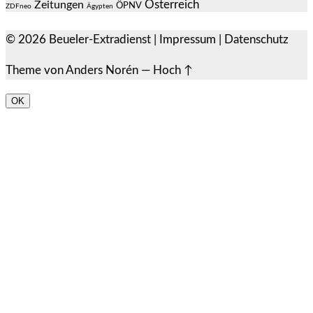
Österreich
Zeitungen
ÖPNV
ZDFneo
Ägypten
© 2026
Beueler-Extradienst
|
Impressum
|
Datenschutz
Theme von
Anders Norén
—
Hoch ↑
OK