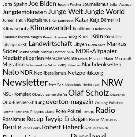
Joe Biden
Jens Spahn
Journalismus
Joseph Fischer
Julian Assange
Junge Welt
Jungle World
Jungdemokraten
Katar
KI
Jürgen Trittin
Kapitalismus
Katja Dörner
Karl Lauterbach
Klimawandel
Klimaschutz
Koalitionen
Kolumbien
Köln
Kunst
Künstliche
Kommunalverwaltungen
Krieg
Konrad Adenauer
Landwirtschaft
Markus
Libyen
Intelligenz (KI)
Lucien Favre
Söder
MDR-Altpapier
Martin Schulz
Mathias Döpfner
MDR
Mediathekperlen
Menschenrechte
Michael Maier
Microsoft
Mexico
Migration
Nachdenkseiten
Mohammed bin Salman (MBS)
München
Nato
NDR
Netzpolitik.org
Neoliberalismus
Newsletter
NRW
New York
Niederlande
Northstream
Olaf Scholz
NSU-Komplex
Oberbürgermeister*in
Oligarchen
overton-magazin
Otto-Brenner-Stiftung
Oxiblog
Palästina
Radio
Polizei
Polen
Pflegenotstand
Patente
Peter Thiel
Portugal
Recep Tayyip Erdoğan
Rassismus
Rene Martens
Rente
Robert Habeck
René Benko
Rolf Mützenich