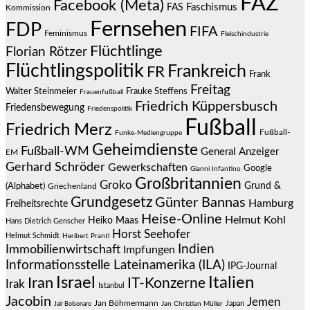
FAZ
Facebook (Meta)
Faschismus
FAS
Kommission
Fernsehen
FDP
FIFA
Feminismus
Fleischindustrie
Flüchtlinge
Florian Rötzer
Flüchtlingspolitik
Frankreich
FR
Frank
Freitag
Frauke Steffens
Walter Steinmeier
Frauenfußball
Friedrich Küppersbusch
Friedensbewegung
Friedenspolitik
Fußball
Friedrich Merz
Fußball-
Funke-Mediengruppe
Geheimdienste
Fußball-WM
General Anzeiger
EM
Gerhard Schröder
Gewerkschaften
Google
Gianni Infantino
Großbritannien
Groko
Grund &
(Alphabet)
Griechenland
Grundgesetz
Günter Bannas
Hamburg
Freiheitsrechte
Heise-Online
Helmut Kohl
Heiko Maas
Hans Dietrich Genscher
Horst Seehofer
Helmut Schmidt
Heribert Prantl
Indien
Immobilienwirtschaft
Impfungen
Informationsstelle Lateinamerika (ILA)
IPG-Journal
Israel
Italien
Iran
IT-Konzerne
Irak
Istanbul
Jacobin
Jemen
Jan Böhmermann
Japan
Jair Bolsonaro
Jan Christian Müller