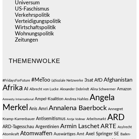
Universum
(39)
US-Faschismus
(346)
Verkehrspolitik
(541)
Verteidigungspolitik
(684)
Wirtschaftspolitik
(1.126)
Wohnungspolitik
(112)
Zeitungen
(529)
THEMENWOLKE
#MeToo
Afghanistan
3sat
AfD
#FridaysForFuture
(a)Soziale Netzwerke
Afrika
AI
Amazon
Albrecht von Lucke
Alexander Dobrindt
Alina Schwermer
Angela
Ampel-Koalition
Andrea Nahles
Amnesty International
Merkel
Annalena Baerbock
Anis Amri
Annegret
ARD
Antisemitismus
Kramp-Karrenbauer
Arbeitsmarkt
Antje Vollmer
Armin Laschet
ARTE
Argentinien
ARD-Tagesschau
Asylrecht
Atomwaffen
Axel Springer SE
Auswärtiges Amt
Atomkraft
Baden-