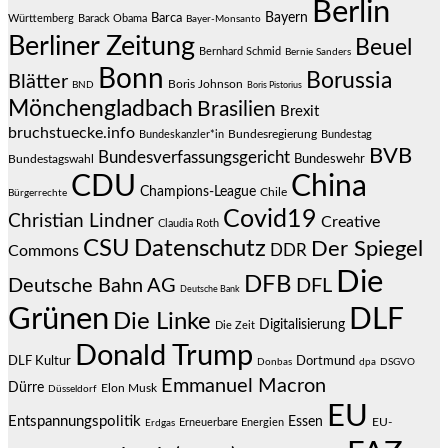
Berlin
Bayern
Barca
Württemberg
Barack Obama
Bayer-Monsanto
Berliner Zeitung
Beuel
Bernhard Schmid
Bernie Sanders
Bonn
Borussia
Blätter
Boris Johnson
BND
Boris Pistorius
Mönchengladbach
Brasilien
Brexit
bruchstuecke.info
Bundesregierung
Bundestag
Bundeskanzler*in
BVB
Bundesverfassungsgericht
Bundeswehr
Bundestagswahl
CDU
China
Champions-League
Chile
Bürgerrechte
Covid19
Christian Lindner
Creative
Claudia Roth
CSU
Datenschutz
Der Spiegel
DDR
Commons
Die
DFB
Deutsche Bahn AG
DFL
Deutsche Bank
Grünen
DLF
Die Linke
Digitalisierung
Die Zeit
Donald Trump
DLF Kultur
Dortmund
Donbas
dpa
DSGVO
Emmanuel Macron
Dürre
Elon Musk
Düsseldorf
EU
Entspannungspolitik
Essen
EU-
Erneuerbare Energien
Erdgas