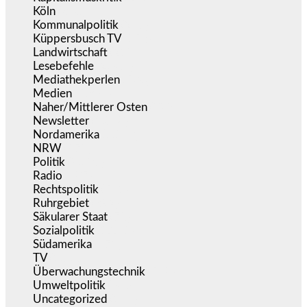
Köln
(340)
Kommunalpolitik
(257)
Küppersbusch TV
(153)
Landwirtschaft
(218)
Lesebefehle
(2.607)
Mediathekperlen
(536)
Medien
(5.364)
Naher/Mittlerer Osten
(828)
Newsletter
(1.068)
Nordamerika
(1.143)
NRW
(978)
Politik
(9.197)
Radio
(487)
Rechtspolitik
(541)
Ruhrgebiet
(392)
Säkularer Staat
(70)
Sozialpolitik
(1.241)
Südamerika
(471)
TV
(1.717)
Überwachungstechnik
(548)
Umweltpolitik
(646)
Uncategorized
(145)